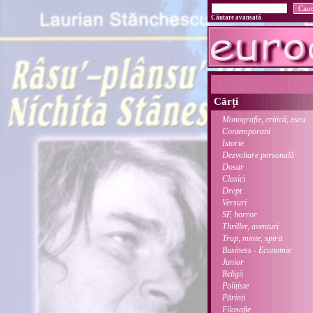
Căutare avansată
Cărți
Monografie, critică, eseu
Contemporani
Istorie
Dezvoltare personală
Dosar
Clasici
Drept
Versuri
SF, horror
Thriller, aventuri
Trup, minte, spirit
Business - Economie
Junior
Religii
Polițiste
Părinți
Filosofie