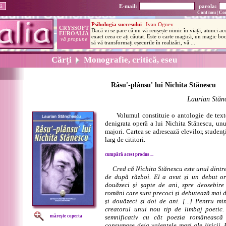
E-mail:
parola:
Cont nou
|
Con
Cărți
Monografie, critică, eseu
Râsu'-plânsu' lui Nichita Stănescu
Laurian Stăn
Volumul constituie o antologie de texte 
denigrata operă a lui Nichita Stănescu, unul
majori. Cartea se adresează elevilor, studenț
larg de cititori.
cumpără acest produs ...
Cred că Nichita Stănescu este unul dintre
de după război. El a avut și un debut orig
douăzeci și șapte de ani, spre deosebire
români care sunt precoci și debutează mai d
și douăzeci și doi de ani. [...] Pentru mi
creatorul unui nou tip de limbaj poetic
mărește coperta
semnificativ cu cât poezia românească
consumase deja valențele mari ale liricii.