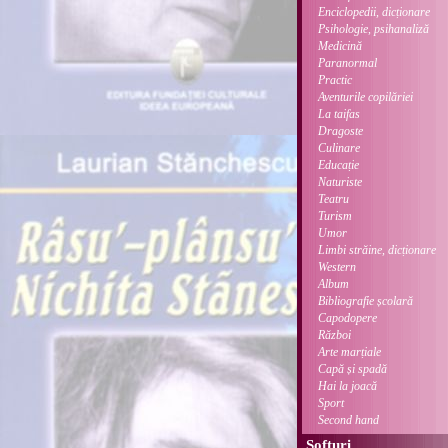
Enciclopedii, dicționare
Psihologie, psihanaliză
Medicină
Paranormal
Practic
Aventurile copilăriei
La taifas
Dragoste
Culinare
Educație
Naturiste
Teatru
Turism
Umor
Limbi străine, dicționare
Western
Album
Bibliografie școlară
Capodopere
Război
Arte marțiale
Capă și spadă
Hai la joacă
Sport
Second hand
Softuri