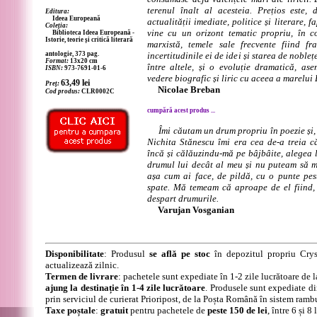
terenul înalt al acesteia. Prețios este,
Editura:
Ideea Europeană
actualității imediate, politice și literare, 
Coleția:
vine cu un orizont tematic propriu, în c
Biblioteca Ideea Europeană -
Istorie, teorie și critică literară
marxistă, temele sale frecvente fiind fra
antologie, 373 pag.
incertitudinile ei de idei și starea de nobleț
Format:
13x20 cm
între altele, și o evoluție dramatică, a
ISBN:
973-7691-01-6
vedere biografic și liric cu aceea a marelui
63,49
lei
Preț:
Nicolae Breban
Cod produs:
CLR0002C
cumpără acest produs ...
Îmi căutam un drum propriu în poezie și
Nichita Stănescu îmi era cea de-a treia c
încă și călăuzindu-mă pe bâjbâite, alegea 
drumul lui decât al meu și nu puteam să mă
așa cum ai face, de pildă, cu o punte pest
spate. Mă temeam că aproape de el fiind, 
despart drumurile.
Varujan Vosganian
Disponibilitate
: Produsul
se află pe stoc
în depozitul propriu Crys
actualizează zilnic.
Termen de livrare
: pachetele sunt expediate în 1-2 zile lucrătoare de 
ajung la destinație în 1-4 zile lucrătoare
. Produsele sunt expediate di
prin serviciul de curierat Prioripost, de la Poșta Română în sistem ramb
Taxe poștale
:
gratuit
pentru pachetele de
peste 150 de lei
, între 6 și 