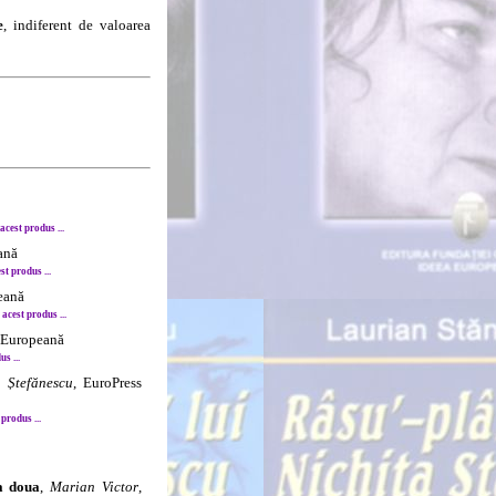
e
, indiferent de valoarea
cest produs ...
ană
t produs ...
eană
cest produs ...
a Europeană
s ...
u Ștefănescu
, EuroPress
produs ...
 a doua
,
Marian Victor
,