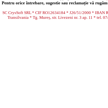
Pentru orice întrebare, sugestie sau reclamație vă rugăm 
SC CrysSoft SRL * CIF RO12634184 * J26/51/2000 * IB
Transilvania * Tg. Mureș, str. Livezeni nr. 3 ap. 11 * tel.
07