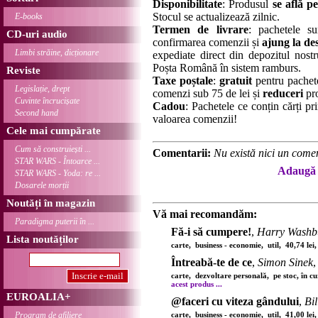
Disponibilitate
: Produsul
se află pe
Stocul se actualizează zilnic.
E-books
Termen de livrare
: pachetele su
CD-uri audio
confirmarea comenzii și
ajung la des
Limbi străine, dicționare
expediate direct din depozitul nostru
Poșta Română în sistem ramburs.
Reviste
Taxe poștale
:
gratuit
pentru pachet
Legislație, drept
comenzi sub 75 de lei și
reduceri
pro
Cuvinte încrucișate
Cadou
: Pachetele ce conțin cărți p
Second hand
valoarea comenzii!
Cele mai cumpărate
Cum să construiești ...
Comentarii:
Nu există nici un comen
STAR WARS - Întoarce ...
Adaugă 
STAR WARS - Yoda: re ...
Dosarele morții
Noutăți în magazin
Vă mai recomandăm:
Paradigma puterii în ...
Fă-i să cumpere!
,
Harry Washb
Lista noutăților
carte, business - economie, util, 40,74 le
Întreabă-te de ce
,
Simon Sinek
,
carte, dezvoltare personală, pe stoc, în c
acest produs ...
EUROALIA+
@faceri cu viteza gândului
,
Bil
Program de afiliere
carte, business - economie, util, 41,00 le