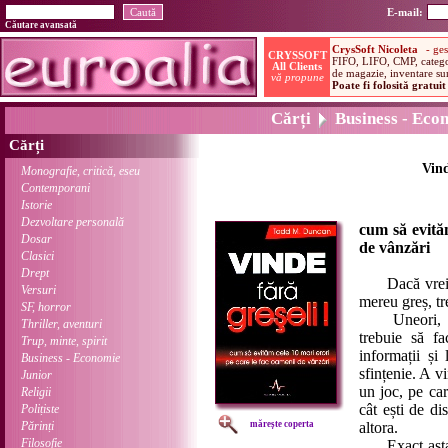
E-mail:
Căutare avansată
Cărți
Business - Eco
Cărți
Vind
Monografie, critică, eseu
Contemporani
Istorie
Dezvoltare personală
cum să evităm
Dosar
de vânzări
Clasici
Drept
Dacă vrei sa 
Versuri
mereu greș, tre
SF, horror
Uneori, pare
Thriller, aventuri
trebuie să fa
Trup, minte, spirit
informații și
Business - Economie
sfințenie. A vi
Junior
un joc, pe car
Religii
cât ești de di
Polițiste
Părinți
mărește coperta
altora.
Filosofie
Exact asta n