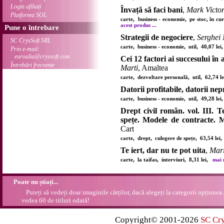
Login afiliați
Învață să faci bani
,
Mark Victor
Platforma SOL
carte, business - economie, pe stoc, în cu
acest produs ...
Pune o întrebare
Strategii de negociere
,
Serghei
SC CrysSoft SRL
carte, business - economie, util, 40,07 le
Prin e-mail:
euroalia@cryssoft.com
Cei 12 factori ai succesului în 
Întrebări frecvente
Marti
, Amaltea
carte, dezvoltare personală, util, 62,74 
Datorii profitabile, datorii nep
carte, business - economie, util, 49,28 le
Drept civil român. vol. III. T
spețe. Modele de contracte. 
Cart
carte, drept, culegere de spețe, 63,54 le
Te iert, dar nu te pot uita
,
Mar
carte, la taifas, interviuri, 8,31 lei,
mai m
Poate nu știați...
Puteți să vedeți doar imaginile cărților, dacă alegeți la categorii opțiunea
vedea 60 de titluri odată!
Copyright© 2001-2026
SC Cr