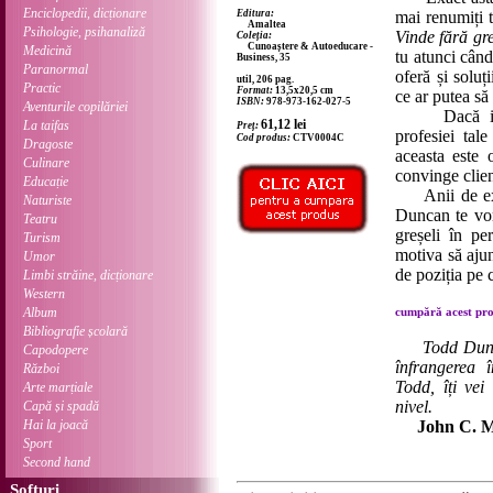
Enciclopedii, dicționare
Editura:
mai renumiți t
Amaltea
Psihologie, psihanaliză
Vinde fără gre
Coleția:
Cunoaștere & Autoeducare -
Medicină
tu atunci când
Business, 35
Paranormal
oferă și soluț
util, 206 pag.
Practic
Format:
13,5x20,5 cm
ce ar putea să
ISBN:
978-973-162-027-5
Aventurile copilăriei
Dacă intenț
La taifas
61,12
lei
Preț:
profesiei tal
Cod produs:
CTV0004C
Dragoste
aceasta este 
Culinare
convinge clien
Educație
Anii de expe
Naturiste
Duncan te vor
Teatru
greșeli în pe
Turism
motiva să ajun
Umor
de poziția pe 
Limbi străine, dicționare
Western
Album
cumpără acest prod
Bibliografie școlară
Todd Dunc
Capodopere
înfrangerea î
Război
Todd, îți vei
Arte marțiale
nivel.
Capă și spadă
Hai la joacă
John C. 
Sport
Second hand
Softuri