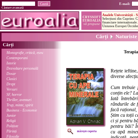
E-mail:
Căutare avansată
Cărți
Naturiste
Cărți
Terapia
Monografie, critică, eseu
Contemporani
Istorie
Dezvoltare personală
Rețete ieftine
Dosar
diverse afecți
Clasici
Drept
Cum trebuie f
Versuri
conțin ele? La
SF, horror
Iată întrebă
Thriller, aventuri
rândurile de 
Trup, minte, spirit
facă rațional,
Business - Economie
Știm cu toții 
Junior
ci și pentru b
Religii
pentru băi? Î
Polițiste
Părinți
cu apă miner
mărește coperta
Filosofie
indicată pe