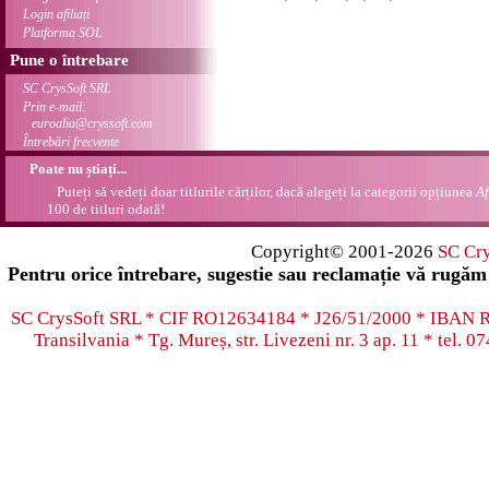
Login afiliați
Platforma SOL
Pune o întrebare
SC CrysSoft SRL
Prin e-mail:
euroalia@cryssoft.com
Întrebări frecvente
Poate nu știați...
Puteți să vedeți doar titlurile cărților, dacă alegeți la categorii opțiunea
Af
100 de titluri odată!
Copyright© 2001-2026
SC Cr
Pentru orice întrebare, sugestie sau reclamație vă rugăm 
SC CrysSoft SRL * CIF RO12634184 * J26/51/2000 * IB
Transilvania * Tg. Mureș, str. Livezeni nr. 3 ap. 11 * tel.
07