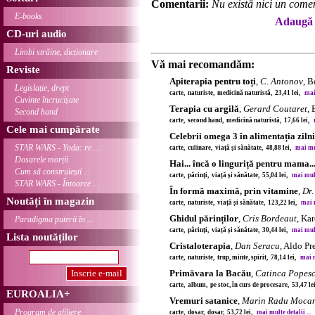
Comentarii:
Nu există nici un comen
E-books
Adaugă 
CD-uri audio
Limbi străine, dicționare
Vă mai recomandăm:
Reviste
Apiterapia pentru toți
,
C. Antonov
, B
Legislație, drept
carte, naturiste, medicină naturistă, 23,41 lei,
mai 
Cuvinte încrucișate
Terapia cu argilă
,
Gerard Coutaret
, 
Second hand
carte, second hand, medicină naturistă, 17,66 lei,
Cele mai cumpărate
Celebrii omega 3 în alimentația ziln
STAR WARS - Yoda: re ...
carte, culinare, viață și sănătate, 48,88 lei,
mai mul
Dosarele morții
Hai... încă o linguriță pentru mama..
Cum să construiești ...
carte, părinți, viață și sănătate, 55,04 lei,
mai multe
STAR WARS - Întoarce ...
În formă maximă, prin vitamine
,
Dr.
Noutăți în magazin
carte, naturiste, viață și sănătate, 123,22 lei,
mai m
Ghidul părinților
,
Cris Bordeaut
, Ka
Paradigma puterii în ...
carte, părinți, viață și sănătate, 30,44 lei,
mai multe
Lista noutăților
Cristaloterapia
,
Dan Seracu
, Aldo Pr
carte, naturiste, trup, minte, spirit, 78,14 lei,
mai m
Primăvara la Bacău
,
Catinca Popes
carte, album, pe stoc, în curs de procesare, 53,47 l
EUROALIA+
Vremuri satanice
,
Marin Radu Moca
Program de afiliere
carte, dosar, dosar, 53,72 lei,
mai multe detalii ...