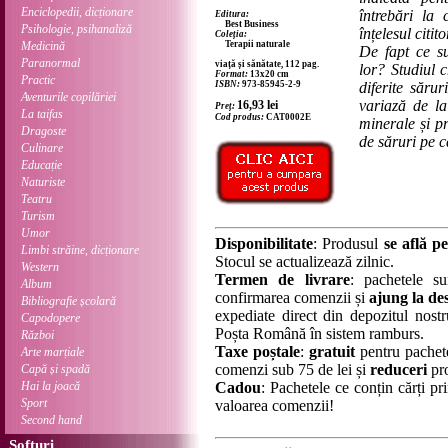
Enciclopedii, dicționare
întrebări la
Editura:
Best Business
Psihologie, psihanaliză
înțelesul citito
Coleția:
Medicină
Terapii naturale
De fapt ce su
Paranormal
viață și sănătate, 112 pag.
lor? Studiul 
Format:
13x20 cm
Practic
ISBN:
973-85945-2-9
diferite sărur
Aventurile copilăriei
variază de l
16,93
lei
Preț:
La taifas
Cod produs:
CAT0002E
minerale și pr
Dragoste
de săruri pe c
Culinare
Educație
Naturiste
Teatru
Turism
Umor
Disponibilitate
: Produsul
se află pe
Limbi străine, dicționare
Stocul se actualizează zilnic.
Western
Termen de livrare
: pachetele su
Album
confirmarea comenzii și
ajung la des
Bibliografie școlară
expediate direct din depozitul nostru
Capodopere
Poșta Română în sistem ramburs.
Război
Taxe poștale
:
gratuit
pentru pachet
Arte marțiale
comenzi sub 75 de lei și
reduceri
pro
Capă și spadă
Hai la joacă
Cadou
: Pachetele ce conțin cărți p
Sport
valoarea comenzii!
Second hand
Softuri