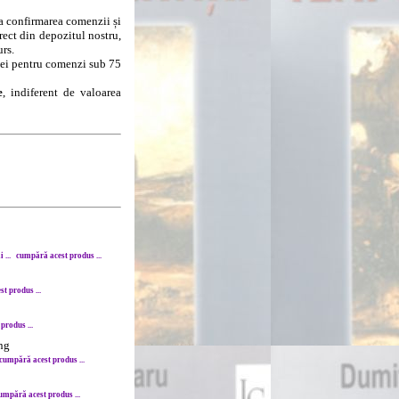
la confirmarea comenzii și
rect din depozitul nostru,
urs.
8 lei pentru comenzi sub 75
e
, indiferent de valoarea
 ...
cumpără acest produs ...
t produs ...
produs ...
ng
cumpără acest produs ...
umpără acest produs ...