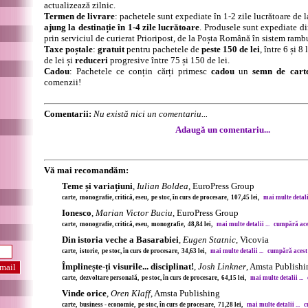
actualizează zilnic.
Termen de livrare
: pachetele sunt expediate în 1-2 zile lucrătoare de 
ajung la destinație în 1-4 zile lucrătoare
. Produsele sunt expediate di
prin serviciul de curierat Prioripost, de la Poșta Română în sistem ramb
Taxe poștale
:
gratuit
pentru pachetele de
peste 150 de lei
, între 6 și 
de lei și
reduceri
progresive între 75 și 150 de lei.
Cadou
: Pachetele ce conțin cărți primesc
cadou
un
semn de cart
comenzii!
Comentarii:
Nu există nici un comentariu...
Adaugă un comentariu...
Vă mai recomandăm:
Teme și variațiuni
,
Iulian Boldea
, EuroPress Group
carte, monografie, critică, eseu, pe stoc, în curs de procesare, 107,45 lei,
mai multe detalii
Ionesco
,
Marian Victor Buciu
, EuroPress Group
carte, monografie, critică, eseu, monografie, 48,84 lei,
mai multe detalii ...
cumpără aces
Din istoria veche a Basarabiei
,
Eugen Statnic
, Vicovia
carte, istorie, pe stoc, în curs de procesare, 34,63 lei,
mai multe detalii ...
cumpără acest 
Împlinește-ți visurile... disciplinat!
,
Josh Linkner
, Amsta Publishi
carte, dezvoltare personală, pe stoc, în curs de procesare, 64,15 lei,
mai multe detalii ...
Vinde orice
,
Oren Klaff
, Amsta Publishing
carte, business - economie, pe stoc, în curs de procesare, 71,28 lei,
mai multe detalii ...
c