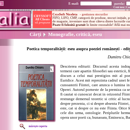
E-mail:
parola:
Cont nou
|
Con
Cărți
Monografie, critică, eseu
Poetica temporalității: eseu asupra poeziei românești - ediț
Dumitru Chi
Descrierea editurii: Discursul acesta indrag
termeni care apartin filosofiei sau esteticii, 
discurs a celui mai prestigios mit al poe
Euridice. Acest mit reprezinta cadrul unei f
cunoasterii Fiintei, care arunca o lumina 
Operei. Autorul porneste de la premiza ca s
fi cautat si cunoscut decat in orizontul Fiinte
restrange demersul teoretic si critic al luc
despre prezenta, ci si despre absenta Fiintei, 
este, cat si despre ce nu este Fiinta. Orice
cele din urma, ontologie. Periplurile herm
opera unor poeti ca, bunaoara, Eminescu, Ba
mărește coperta