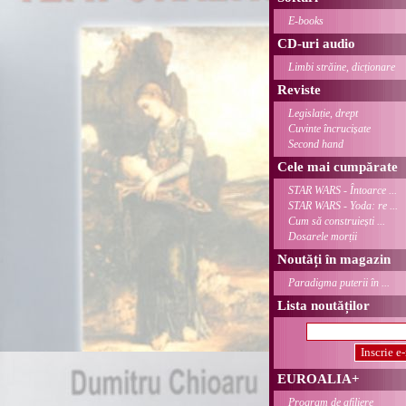
E-books
CD-uri audio
Limbi străine, dicționare
Reviste
Legislație, drept
Cuvinte încrucișate
Second hand
Cele mai cumpărate
STAR WARS - Întoarce ...
STAR WARS - Yoda: re ...
Cum să construiești ...
Dosarele morții
Noutăți în magazin
Paradigma puterii în ...
Lista noutăților
EUROALIA+
Program de afiliere