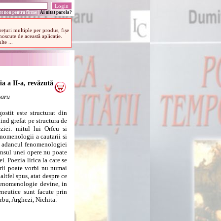
t nou pentru firme
|
Ai uitat parola?
ia a II-a, revăzută
oaru
ostit este structurat din
fiind grefat pe structura de
ziei: mitul lui Orfeu si
enomenologii a cautarii si
in adancul fenomenologiei
ensul unei opere nu poate
i. Poezia lirica la care se
rarii poate vorbi nu numai
altfel spus, atat despre ce
 fenomenologie devine, in
eneutice sunt facute prin
rbu, Arghezi, Nichita.