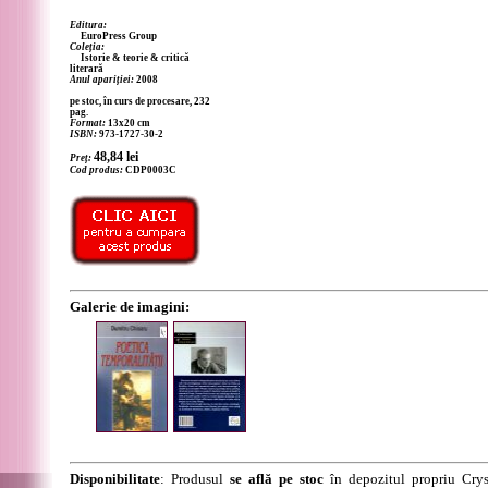
Editura:
EuroPress Group
Coleția:
Istorie & teorie & critică
literară
Anul apariției:
2008
pe stoc, în curs de procesare, 232
pag.
Format:
13x20 cm
ISBN:
973-1727-30-2
48,84
lei
Preț:
Cod produs:
CDP0003C
Galerie de imagini:
Disponibilitate
: Produsul
se află pe stoc
în depozitul propriu Crys