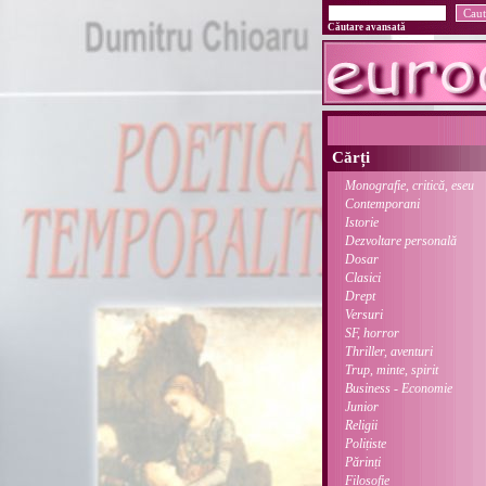
Căutare avansată
Cărți
Monografie, critică, eseu
Contemporani
Istorie
Dezvoltare personală
Dosar
Clasici
Drept
Versuri
SF, horror
Thriller, aventuri
Trup, minte, spirit
Business - Economie
Junior
Religii
Polițiste
Părinți
Filosofie