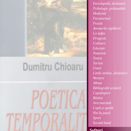
Enciclopedii, dicționare
Psihologie, psihanaliză
Medicină
Paranormal
Practic
Aventurile copilăriei
La taifas
Dragoste
Culinare
Educație
Naturiste
Teatru
Turism
Umor
Limbi străine, dicționare
Western
Album
Bibliografie școlară
Capodopere
Război
Arte marțiale
Capă și spadă
Hai la joacă
Sport
Second hand
Softuri