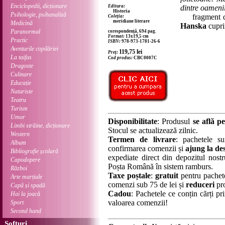
Enciclopedii, dicționare
Editura:
dintre oameni
Historia
Psihologie, psihanaliză
fragment 
Coleția:
meridiane literare
Medicină
Hanska
cupri
Paranormal
corespondență, 694 pag.
Format:
13x19,5 cm
Practic
ISBN:
978-973-1781-26-6
Aventurile copilăriei
119,75
lei
Preț:
La taifas
Cod produs:
CBC0007C
Dragoste
Culinare
Educație
Naturiste
Teatru
Turism
Umor
Disponibilitate
: Produsul
se află pe
Limbi străine, dicționare
Stocul se actualizează zilnic.
Western
Termen de livrare
: pachetele su
Album
confirmarea comenzii și
ajung la des
Bibliografie școlară
expediate direct din depozitul nostru
Capodopere
Poșta Română în sistem ramburs.
Război
Taxe poștale
:
gratuit
pentru pachet
Arte marțiale
comenzi sub 75 de lei și
reduceri
pro
Capă și spadă
Cadou
: Pachetele ce conțin cărți p
Hai la joacă
valoarea comenzii!
Sport
Second hand
Softuri