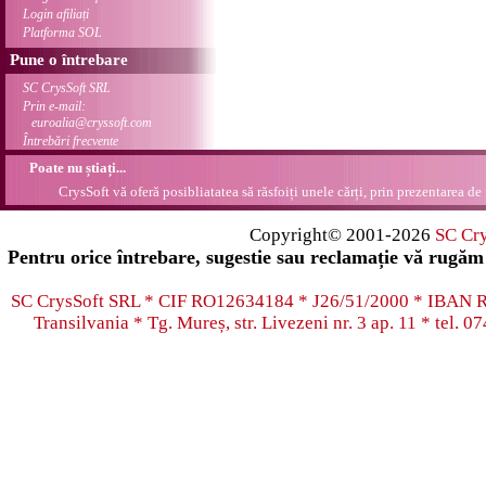
Login afiliați
Platforma SOL
Pune o întrebare
SC CrysSoft SRL
Prin e-mail:
euroalia@cryssoft.com
Întrebări frecvente
Poate nu știați...
CrysSoft vă oferă posibliatatea să răsfoiți unele cărți, prin prezentarea de 
Copyright© 2001-2026
SC Cr
Pentru orice întrebare, sugestie sau reclamație vă rugăm 
SC CrysSoft SRL * CIF RO12634184 * J26/51/2000 * IB
Transilvania * Tg. Mureș, str. Livezeni nr. 3 ap. 11 * tel.
07