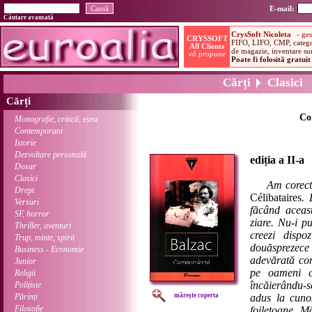
E-mail:
Căutare avansată
Cărți
Clasici
Cărți
Co
Monografie, critică, eseu
Contemporani
Istorie
Dezvoltare personală
ediția a II-a
Dosar
Clasici
Am corec
Drept
Célibataires
. 
Versuri
făcând aceas
SF, horror
ziare. Nu-i p
Thriller, aventuri
creezi dispoz
Trup, minte, spirit
douăsprezece
Business - Economie
adevărată com
Junior
pe oameni c
Religii
încăierându-
Polițiste
Părinți
mărește coperta
adus la cunoș
Filosofie
foiletoane. M