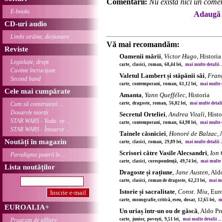
Comentarii:
Nu există nici un comen
E-books
Adaugă 
CD-uri audio
Limbi străine, dicționare
Vă mai recomandăm:
Reviste
Oamenii mării
,
Victor Hugo
, Historia
Legislație, drept
carte, clasici, roman, 68,44 lei,
mai multe detalii ..
Cuvinte încrucișate
Valetul Lambert și stăpânii săi
,
Franç
Second hand
carte, contemporani, roman, 61,12 lei,
mai multe de
Cele mai cumpărate
Amanta
,
Yann Queffélec
, Historia
Cum să construiești ...
carte, dragoste, roman, 56,02 lei,
mai multe detalii
Dosarele morții
Secretul Orteliei
,
Andrea Vitali
, Histo
STAR WARS - Yoda: re ...
carte, contemporani, roman, 64,98 lei,
mai multe de
STAR WARS - Întoarce ...
Tainele căsniciei
,
Honoré de Balzac
,
Noutăți în magazin
carte, clasici, roman, 29,89 lei,
mai multe detalii ..
Scrisori către Vasile Alecsandri
,
Ion 
Paradigma puterii în ...
carte, clasici, corespondență, 49,74 lei,
mai multe d
Lista noutăților
Dragoste și rațiune
,
Jane Austen
, Ald
carte, clasici, roman de dragoste, 62,23 lei,
mai mul
Istorie și sacralitate
,
Const. Miu
, Eur
carte, monografie, critică, eseu, dosar, 12,65 lei,
m
EUROALIA+
Un uriaș într-un ou de gâscă
, Aldo Pr
Program de afiliere
carte, junior, povești, 9,51 lei,
mai multe detalii ...