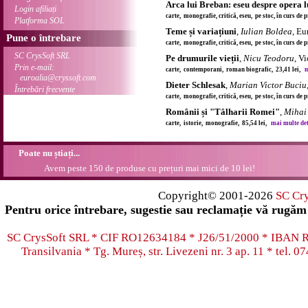
Arca lui Breban: eseu despre opera 
Login afiliați
carte, monografie, critică, eseu, pe stoc, în curs de
Platforma SOL
Teme și variațiuni
,
Iulian Boldea
, Eu
Pune o întrebare
carte, monografie, critică, eseu, pe stoc, în curs de
SC CrysSoft SRL
Pe drumurile vieții
,
Nicu Teodoru
, V
Prin e-mail:
carte, contemporani, roman biografic, 23,41 lei,
m
euroalia@cryssoft.com
Dieter Schlesak
,
Marian Victor Buciu
Întrebări frecvente
carte, monografie, critică, eseu, pe stoc, în curs de
Românii și "Tâlharii Romei"
,
Mihai
carte, istorie, monografie, 85,54 lei,
mai multe deta
Poate nu știați...
Avem peste 150 de produse cu prețuri mai mici de 10 lei!
Copyright© 2001-2026
SC Cr
Pentru orice întrebare, sugestie sau reclamație vă rugăm 
SC CrysSoft SRL * CIF RO12634184 * J26/51/2000 * IB
Transilvania * Tg. Mureș, str. Livezeni nr. 3 ap. 11 * tel.
07