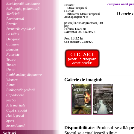
Enciclopedii, dicționare
cumpără acest prod
Editura:
Psihologie, psihanaliză
Ideea Europeană
Coleția:
O carte 
Medicină
Biblioteca Ideea Europeană
Anul apariției:
2011
Paranormal
pe stoc, în curs de procesare, 110
Practic
pag.
Aventurile copilăriei
Format:
13x20 cm
ISBN:
978-606-594-096-3
La taifas
13,32
lei
Dragoste
Preț:
Cod produs:
CCL0002C
Culinare
Educație
Naturiste
Teatru
Turism
Umor
Limbi străine, dicționare
Galerie de imagini:
Western
Album
Bibliografie școlară
Capodopere
Război
Arte marțiale
Capă și spadă
Hai la joacă
Sport
Second hand
Disponibilitate
: Produsul
se află pe
Stocul se actualizează zilnic.
Softuri