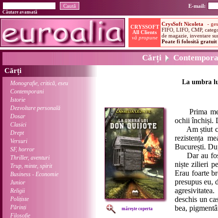
E-mail:
Căutare avansată
Cărți
Contempora
Cărți
La umbra lu
Monografie, critică, eseu
Contemporani
Istorie
Dezvoltare personală
Prima mea pl
Dosar
ochii închiși.
Clasici
Am știut că m
Drept
rezistența me
Versuri
București. Dup
SF, horror
Dar au fost ș
Thriller, aventuri
niște zilieri 
Trup, minte, spirit
Erau foarte br
Business - Economie
presupus eu, d
Junior
agresivitatea
Religii
deschis un ca
Polițiste
Părinți
bea, pigmentân
mărește coperta
Filosofie