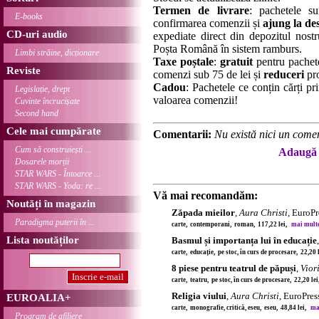
Termen de livrare
: pachetele su
E-books
confirmarea comenzii și
ajung la des
CD-uri audio
expediate direct din depozitul nostru
Poșta Română în sistem ramburs.
Limbi străine, dicționare
Taxe poștale
:
gratuit
pentru pachet
Reviste
comenzi sub 75 de lei și
reduceri
pro
Cadou
: Pachetele ce conțin cărți p
Legislație, drept
valoarea comenzii!
Cuvinte încrucișate
Second hand
Cele mai cumpărate
Comentarii:
Nu există nici un comen
Cum să construiești ...
Adaugă 
Dosarele morții
STAR WARS - Întoarce ...
STAR WARS - Yoda: re ...
Vă mai recomandăm:
Noutăți în magazin
Zăpada mieilor
,
Aura Christi
, EuroP
Paradigma puterii în ...
carte, contemporani, roman, 117,22 lei,
mai multe 
Lista noutăților
Basmul și importanța lui în educație
carte, educație, pe stoc, în curs de procesare, 22,20
8 piese pentru teatrul de păpuși
,
Vior
carte, teatru, pe stoc, în curs de procesare, 22,20 le
Religia viului
,
Aura Christi
, EuroPre
EUROALIA+
carte, monografie, critică, eseu, eseu, 48,84 lei,
mai
Program de afiliere