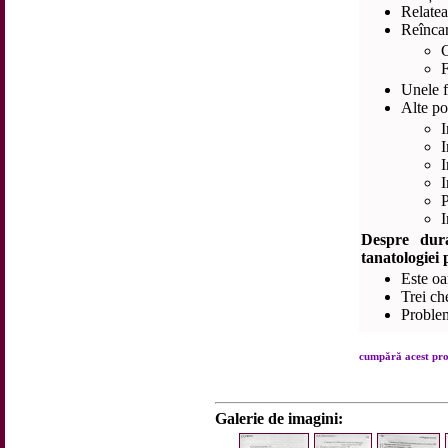
Relatea
Reîncar
C
F
Unele f
Alte pos
I
I
I
I
P
I
Despre dura
tanatologiei 
Este oa
Trei ch
Proble
cumpără acest prod
Galerie de imagini: