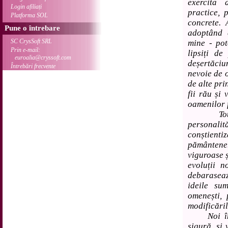
exercita a
Login afiliați
practice, 
Platforma SOL
concrete. 
Pune o întrebare
adoptând 
SC CrysSoft SRL
mine - pot
Prin e-mail:
lipsiți de
euroalia@cryssoft.com
deșertăciun
Întrebări frecvente
nevoie de o
de alte pri
fii rău și 
oamenilor f
Totuși, 
personalit
conștienti
pământene.
viguroase ș
evoluții n
debarasea
ideile su
omenești, 
modificăril
Noi însă
sigură, și