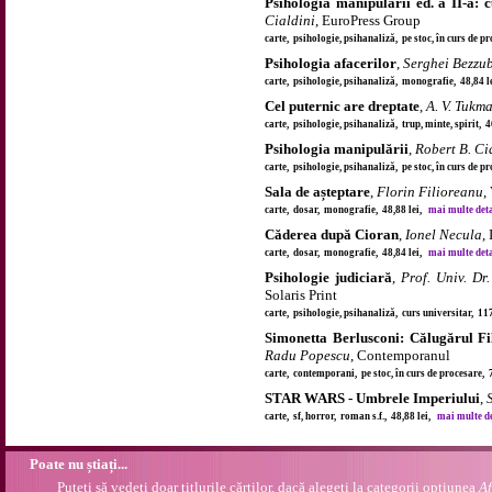
Psihologia manipulării ed. a II-a: c
Cialdini
, EuroPress Group
carte, psihologie, psihanaliză, pe stoc, în curs de p
Psihologia afacerilor
,
Serghei Bezzu
carte, psihologie, psihanaliză, monografie, 48,84 
Cel puternic are dreptate
,
A. V. Tukm
carte, psihologie, psihanaliză, trup, minte, spirit, 
Psihologia manipulării
,
Robert B. Ci
carte, psihologie, psihanaliză, pe stoc, în curs de p
Sala de așteptare
,
Florin Filioreanu
,
carte, dosar, monografie, 48,88 lei,
mai multe detal
Căderea după Cioran
,
Ionel Necula
,
carte, dosar, monografie, 48,84 lei,
mai multe detal
Psihologie judiciară
,
Prof. Univ. Dr.
Solaris Print
carte, psihologie, psihanaliză, curs universitar, 11
Simonetta Berlusconi: Călugărul Fi
Radu Popescu
, Contemporanul
carte, contemporani, pe stoc, în curs de procesare, 
STAR WARS - Umbrele Imperiului
,
carte, sf, horror, roman s.f., 48,88 lei,
mai multe det
Poate nu știați...
Puteți să vedeți doar titlurile cărților, dacă alegeți la categorii opțiunea
Af