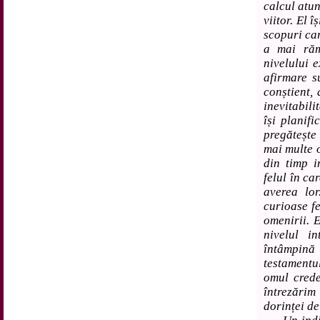
calcul atun
viitor. El 
scopuri car
a mai răma
nivelului e
afirmare s
conștient,
inevitabili
își planif
pregătește
mai multe 
din timp i
felul în ca
averea lo
curioase f
omenirii. E
nivelul in
întâmpină
testamentu
omul crede
întrezări
dorinței de