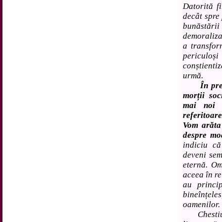
Datorită fi
decât spre 
bunăstăr
demoralizaț
a transform
periculoș
conștient
urmă.
În pr
morții soc
mai noi d
referitoare
Vom arăta
despre moa
indiciu c
deveni sem
eternă. Om
aceea în re
au princi
bineînțele
oamenilor.
Chestiune