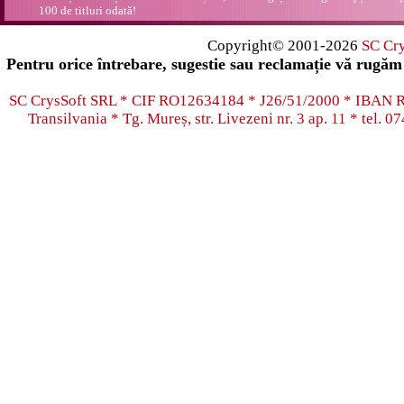
100 de titluri odată!
Copyright© 2001-2026
SC Cr
Pentru orice întrebare, sugestie sau reclamație vă rugăm 
SC CrysSoft SRL * CIF RO12634184 * J26/51/2000 * IB
Transilvania * Tg. Mureș, str. Livezeni nr. 3 ap. 11 * tel.
07