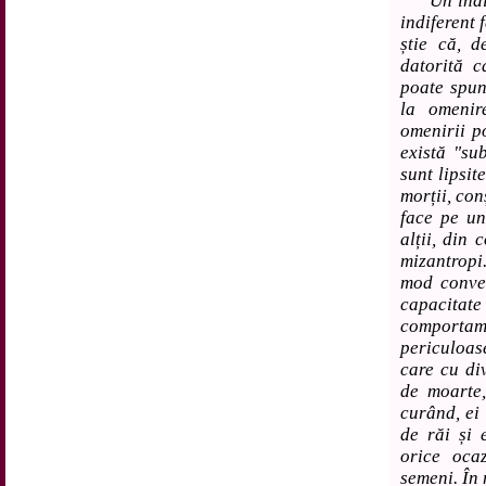
Un indivi
indiferent 
știe că, d
datorită c
poate spun
la omenir
omenirii p
există "su
sunt lipsi
morții, con
face pe un
alții, din 
mizantropi.
mod conven
capacita
comportame
periculoas
care cu div
de moarte,
curând, ei
de răi și 
orice oca
semeni. În 