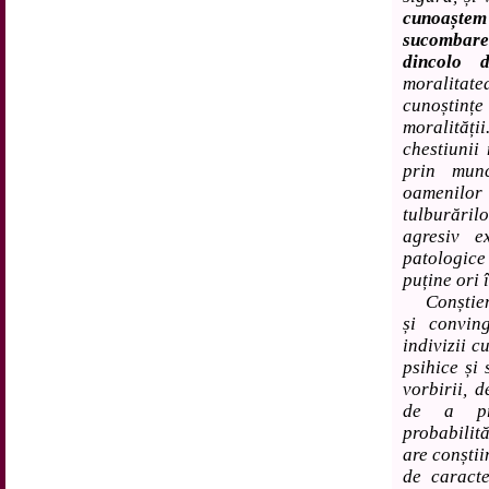
cunoaștem 
sucombare 
dincolo 
moralitate
cunoștințe
moralităț
chestiunii 
prin munc
oamenilor 
tulburărilo
agresiv e
patologice 
puține ori 
Conștienti
și convin
indivizii c
psihice și 
vorbirii, 
de a pre
probabilită
are conștii
de caracte