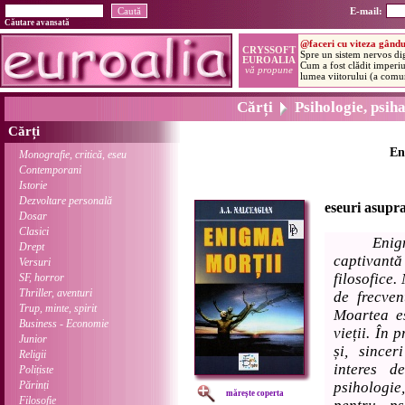
E-mail:
Căutare avansată
Cărți
Psihologie, psiha
Cărți
En
Monografie, critică, eseu
Contemporani
Istorie
Dezvoltare personală
eseuri asupra
Dosar
Clasici
Enig
Drept
captivantă 
Versuri
filosofice.
SF, horror
Thriller, aventuri
de frecven
Trup, minte, spirit
Moartea es
Business - Economie
vieții. În 
Junior
și, since
Religii
interes d
Polițiste
Părinți
psihologie,
mărește coperta
Filosofie