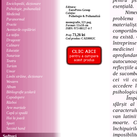
pentru ps
Enciclopedii, dicționare
esențială.
Editura:
Psihologie, psihanaliză
EuroPress Group
Nimeni n
Coleția:
Medicină
Psihologie & Psihanaliză
problema m
Paranormal
monografie, 321 pag.
materiali
Practic
Format:
11x18 cm
ISBN:
973-88127-4-7
Aventurile copilăriei
comportând
La taifas
73,26
lei
Preț:
nu există.
Cod produs:
CAE0002C
Dragoste
întreprins
Culinare
medicine
Educație
aprofund
Naturiste
autocunoa
Teatru
Turism
reflecțiile
Umor
de sucombar
Limbi străine, dicționare
cei vii c
Western
accedere l
Album
psihologic
Bibliografie școlară
Capodopere
Înspăimâ
Război
sfârșit al
Arte marțiale
caracterul
Capă și spadă
van latin
Hai la joacă
moarte. Co
Sport
închipuir
Second hand
imposibili
Softuri