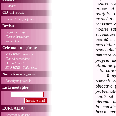
moarte au
E-books
proces al 
CD-uri audio
relațiilor 
aruncă o u
Limbi străine, dicționare
rămășița e
Reviste
moarte sau
Legislație, drept
sucombare 
Cuvinte încrucișate
acordă o m
Second hand
practicil
Cele mai cumpărate
respectând
STAR WARS - Întoarce ...
impresia c
Cum să construiești ...
propria m
Dosarele morții
atitudine 
STAR WARS - Yoda: re ...
celor care
Noutăți în magazin
Totuși, o
oamenii c
Paradigma puterii în ...
obiective 
Lista noutăților
problemati
caută să 
aferente, d
la conști
EUROALIA+
însăși ex
Program de afiliere