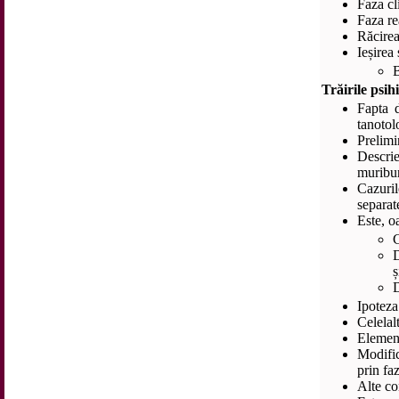
Faza cl
Faza re
Răcirea
Ieșirea
B
Trăirile psih
Fapta 
tanotol
Prelimi
Descri
muribu
Cazuri
separate
Este, o
C
D
ș
D
Ipoteza
Celelal
Element
Modific
prin fa
Alte co