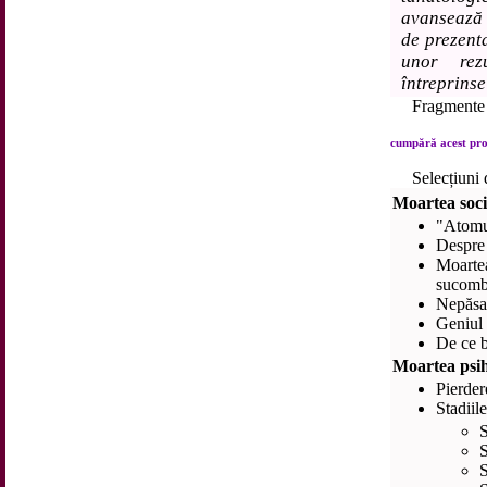
avansează 
de prezenta
unor rezu
întreprinse
Fragmente 
cumpără acest prod
Selecțiuni 
Moartea soci
"Atomul
Despre 
Moarte
sucomb
Nepăsar
Geniul 
De ce b
Moartea psih
Pierder
Stadiil
S
S
S