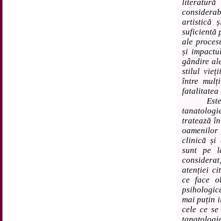
literatur
considerab
artistică
suficientă 
ale proces
și impactu
gândire al
stilul vieț
între mulți
fatalitatea 
Este de 
tanatologi
tratează în
oamenilor
clinică și 
sunt pe l
considerat
atenției ci
ce face ob
psihologic
mai puțin i
cele ce se
tanatologi