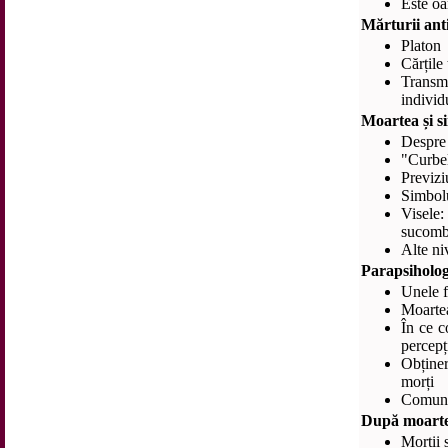
Este oa
Mărturii ant
Platon
Cărțile
Transm
individ
Moartea și si
Despre 
"Curbe
Previzi
Simbolu
Visele:
sucomb
Alte niv
Parapsiholog
Unele f
Moartea
În ce c
percepț
Obține
morți
Comunic
După moarte:
Morții 