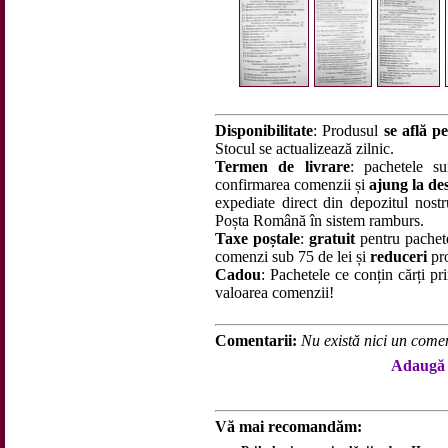
Disponibilitate
: Produsul
se află pe
Stocul se actualizează zilnic.
Termen de livrare
: pachetele su
confirmarea comenzii și
ajung la des
expediate direct din depozitul nostru
Poșta Română în sistem ramburs.
Taxe poștale
:
gratuit
pentru pachet
comenzi sub 75 de lei și
reduceri
pro
Cadou
: Pachetele ce conțin cărți p
valoarea comenzii!
Comentarii:
Nu există nici un comen
Adaugă 
Vă mai recomandăm: