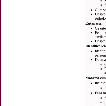
S
S
Cum să 
Despr
psiholo
Eutanasia
Ce este
Fenome
similar
Despre 
Identificarea
Identi
personal
Deuman
C
a
Moartea clini
Înainte
Faza mo
S
F