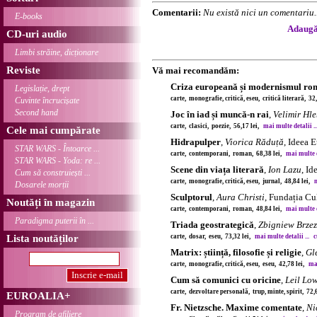
Comentarii:
Nu există nici un comentariu..
E-books
Adaugă 
CD-uri audio
Limbi străine, dicționare
Reviste
Vă mai recomandăm:
Criza europeană și modernismul ro
Legislație, drept
carte, monografie, critică, eseu, critică literară, 32
Cuvinte încrucișate
Second hand
Joc în iad și muncă-n rai
,
Velimir Hl
carte, clasici, poezie, 56,17 lei,
mai multe detalii ..
Cele mai cumpărate
Hidrapulper
,
Viorica Răduță
, Ideea 
STAR WARS - Întoarce ...
carte, contemporani, roman, 68,38 lei,
mai multe de
STAR WARS - Yoda: re ...
Scene din viața literară
,
Ion Lazu
, I
Cum să construiești ...
carte, monografie, critică, eseu, jurnal, 48,84 lei,
m
Dosarele morții
Sculptorul
,
Aura Christi
, Fundația Cu
Noutăți în magazin
carte, contemporani, roman, 48,84 lei,
mai multe de
Paradigma puterii în ...
Triada geostrategică
,
Zbigniew Brzez
Lista noutăților
carte, dosar, eseu, 73,32 lei,
mai multe detalii ...
c
Matrix: știință, filosofie și religie
,
Gl
carte, monografie, critică, eseu, eseu, 42,78 lei,
mai
Cum să comunici cu oricine
,
Leil Lo
carte, dezvoltare personală, trup, minte, spirit, 72,
EUROALIA+
Fr. Nietzsche. Maxime comentate
,
Ni
Program de afiliere