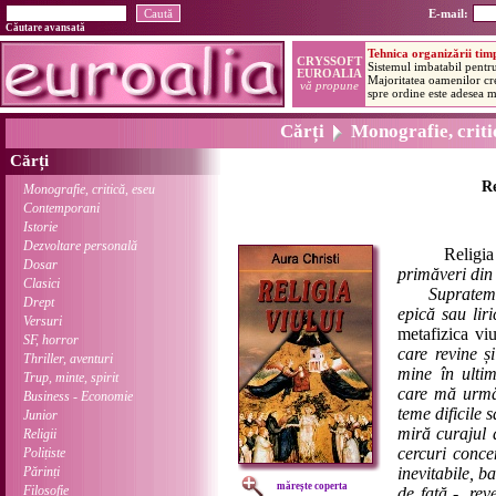
E-mail:
Căutare avansată
Cărți
Monografie, critic
Cărți
Re
Monografie, critică, eseu
Contemporani
Istorie
Dezvoltare personală
Religia 
Dosar
primăveri din 
Clasici
Supratema - 
Drept
epică sau liri
Versuri
metafizica viu
SF, horror
care revine ș
Thriller, aventuri
mine în ultim
Trup, minte, spirit
care mă urmăr
Business - Economie
teme dificile 
Junior
miră curajul 
Religii
cercuri concen
Polițiste
Părinți
inevitabile, ba
mărește coperta
Filosofie
de față -, rev