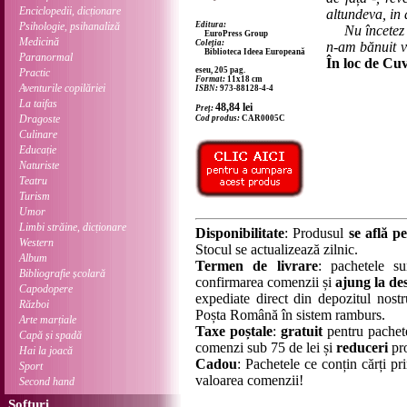
Enciclopedii, dicționare
altundeva, in a
Psihologie, psihanaliză
Editura:
Nu încetez s
EuroPress Group
Medicină
Coleția:
n-am bănuit v
Biblioteca Ideea Europeană
Paranormal
În loc de Cuv
eseu, 205 pag.
Practic
Format:
11x18 cm
Aventurile copilăriei
ISBN:
973-88128-4-4
La taifas
48,84
lei
Preț:
Dragoste
Cod produs:
CAR0005C
Culinare
Educație
Naturiste
Teatru
Turism
Umor
Limbi străine, dicționare
Disponibilitate
: Produsul
se află pe
Western
Stocul se actualizează zilnic.
Album
Termen de livrare
: pachetele su
Bibliografie școlară
confirmarea comenzii și
ajung la des
Capodopere
expediate direct din depozitul nostru
Război
Poșta Română în sistem ramburs.
Arte marțiale
Taxe poștale
:
gratuit
pentru pachet
Capă și spadă
comenzi sub 75 de lei și
reduceri
pro
Hai la joacă
Cadou
: Pachetele ce conțin cărți p
Sport
valoarea comenzii!
Second hand
Softuri