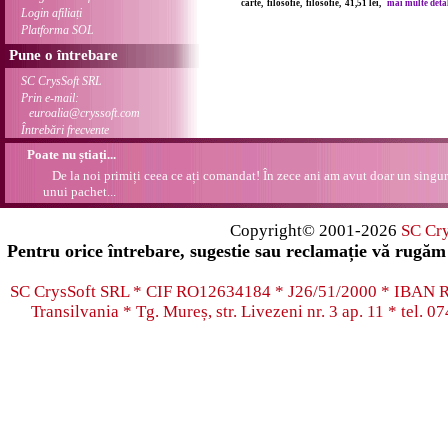
carte, filosofie, filosofie, 41,51 lei,
mai multe detali
Login afiliați
Platforma SOL
Pune o întrebare
SC CrysSoft SRL
Prin e-mail:
euroalia@cryssoft.com
Întrebări frecvente
Poate nu știați...
De la noi primiți ceea ce ați comandat! În zece ani am avut doar un singur
unui pachet...
Copyright© 2001-2026
SC Cr
Pentru orice întrebare, sugestie sau reclamație vă rugăm 
SC CrysSoft SRL * CIF RO12634184 * J26/51/2000 * IB
Transilvania * Tg. Mureș, str. Livezeni nr. 3 ap. 11 * tel.
07