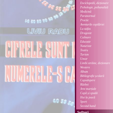
Enciclopedii, dicționare
Psihologie, psihanaliză
Medicină
Paranormal
Practic
Aventurile copilăriei
La taifas
Dragoste
Culinare
Educație
Naturiste
Teatru
Turism
Umor
Limbi străine, dicționare
Western
Album
Bibliografie școlară
Capodopere
Război
Arte marțiale
Capă și spadă
Hai la joacă
Sport
Second hand
Softuri