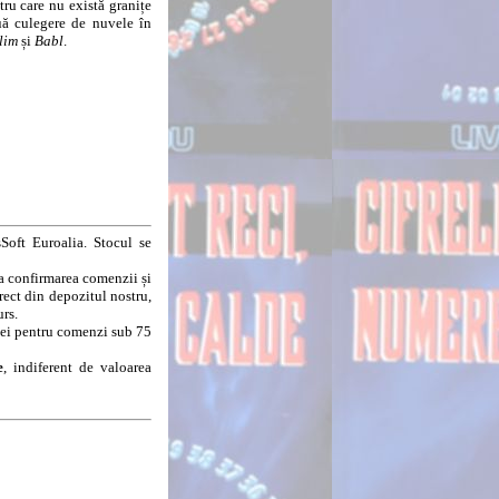
u care nu există granițe
ouă culegere de nuvele în
lim
și
Babl
.
Soft Euroalia. Stocul se
la confirmarea comenzii și
rect din depozitul nostru,
urs.
8 lei pentru comenzi sub 75
e
, indiferent de valoarea