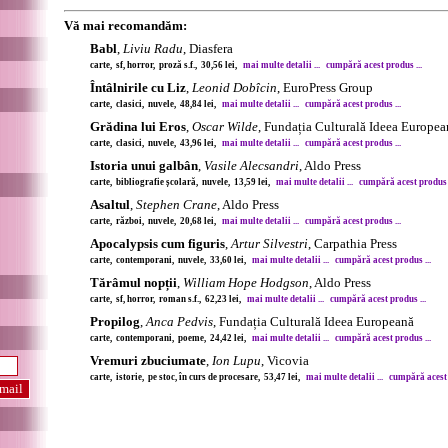
Vă mai recomandăm:
Babl
,
Liviu Radu
, Diasfera
carte, sf, horror, proză s.f., 30,56 lei,
mai multe detalii ...
cumpără acest produs ...
Întâlnirile cu Liz
,
Leonid Dobîcin
, EuroPress Group
carte, clasici, nuvele, 48,84 lei,
mai multe detalii ...
cumpără acest produs ...
Grădina lui Eros
,
Oscar Wilde
, Fundația Culturală Ideea Europea
carte, clasici, nuvele, 43,96 lei,
mai multe detalii ...
cumpără acest produs ...
Istoria unui galbân
,
Vasile Alecsandri
, Aldo Press
carte, bibliografie școlară, nuvele, 13,59 lei,
mai multe detalii ...
cumpără acest produs .
Asaltul
,
Stephen Crane
, Aldo Press
carte, război, nuvele, 20,68 lei,
mai multe detalii ...
cumpără acest produs ...
Apocalypsis cum figuris
,
Artur Silvestri
, Carpathia Press
carte, contemporani, nuvele, 33,60 lei,
mai multe detalii ...
cumpără acest produs ...
Tărâmul nopții
,
William Hope Hodgson
, Aldo Press
carte, sf, horror, roman s.f., 62,23 lei,
mai multe detalii ...
cumpără acest produs ...
Propilog
,
Anca Pedvis
, Fundația Culturală Ideea Europeană
carte, contemporani, poeme, 24,42 lei,
mai multe detalii ...
cumpără acest produs ...
Vremuri zbuciumate
,
Ion Lupu
, Vicovia
carte, istorie, pe stoc, în curs de procesare, 53,47 lei,
mai multe detalii ...
cumpără acest 