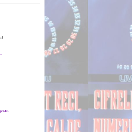
nă
..
produs ...