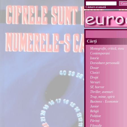
Căutare avansată
Cărți
Monografie, critică, eseu
Contemporani
Istorie
Dezvoltare personală
Dosar
Clasici
Drept
Versuri
SF, horror
Thriller, aventuri
Trup, minte, spirit
Business - Economie
Junior
Religii
Polițiste
Părinți
Filosofie