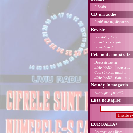
E-books
CD-uri audio
Limbi străine, dicționare
Reviste
Legislație, drept
Cuvinte încrucișate
Second hand
Cele mai cumpărate
Dosarele morții
STAR WARS - Întoarce ...
Cum să construiești ...
STAR WARS - Yoda: re ...
Noutăți în magazin
Paradigma puterii în ...
Lista noutăților
EUROALIA+
Program de afiliere