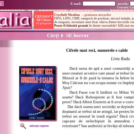
E-mail:
parola:
Cont nou
|
Con
Cărți
SF, horror
Cifrele sunt reci, numerele-s calde
Liviu Radu
Dacă sursa de apă a unei comunități ar
unor creaturi acvatice care anual ar trebui 
Sfinxul ar fi de pază la intrarea în Infern 
Moș Crăciun nu s-ar ocupa numai cu împărțir
Ajun?
Dacă Faust s-ar fi întâlnit cu Mihai Vite
soarta? Dacă Robespierre ar fi fost vampir
preot? Dacă Albert Einstein ar fi avut o conv
Dar dacă soarta unei societăți ar depind
dușmanii ar trebui să ne atingă, iar pentru în
trebui un arsenal în toată regula? Dacă civ
capcane de neînchipuit în atmosfera s
exterioare? Sau androizii ar învăța să iubeas
mărește coperta