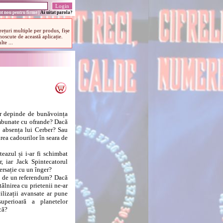
t nou pentru firme
|
Ai uitat parola?
 depinde de bunăvoința
îmbunate cu ofrande? Dacă
în absența lui Cerber? Sau
ea cadourilor în seara de
azul și i-ar fi schimbat
, iar Jack Spintecatorul
ersație cu un înger?
e de un referendum? Dacă
tâlnirea cu prietenii ne-ar
ilizații avansate ar pune
uperioară a planetelor
că?