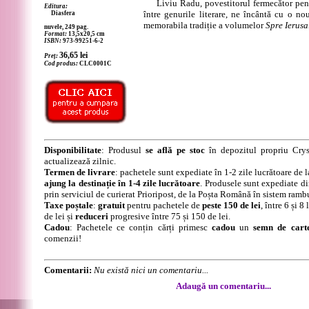
Liviu Radu, povestitorul fermecător pentr
Editura:
între genurile literare, ne încântă cu o n
Diasfera
memorabila tradiție a volumelor
Spre Ierusa
nuvele, 249 pag.
Format:
13,5x20,5 cm
ISBN:
973-99251-6-2
36,65
lei
Preț:
Cod produs:
CLC0001C
Disponibilitate
: Produsul
se află pe stoc
în depozitul propriu Crys
actualizează zilnic.
Termen de livrare
: pachetele sunt expediate în 1-2 zile lucrătoare de 
ajung la destinație în 1-4 zile lucrătoare
. Produsele sunt expediate di
prin serviciul de curierat Prioripost, de la Poșta Română în sistem ramb
Taxe poștale
:
gratuit
pentru pachetele de
peste 150 de lei
, între 6 și 
de lei și
reduceri
progresive între 75 și 150 de lei.
Cadou
: Pachetele ce conțin cărți primesc
cadou
un
semn de cart
comenzii!
Comentarii:
Nu există nici un comentariu...
Adaugă un comentariu...