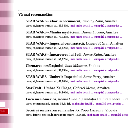
Vă mai recomandăm:
STAR WARS - Zbor în necunoscut
,
Timothy Zahn
, Amaltea
carte, sf, horror, roman s.f., 85,54 lei,
mai multe detalii ...
cumpără acest produs ...
STAR WARS - Mantia înșelăciunii
,
James Luceno
, Amaltea
carte, sf, horror, roman s.f., 73,32 lei,
mai multe detalii ...
cumpără acest produs ...
STAR WARS - Imperiul contraatacă
,
Donald F. Glut
, Amaltea
carte, sf, horror, roman s.f., 61,12 lei,
mai multe detalii ...
cumpără acest produs ...
STAR WARS - Întoarcerea lui Jedi
,
James Kahn
, Amaltea
carte, sf, horror, roman s.f., 61,12 lei,
mai multe detalii ...
cumpără acest produs ...
Chemarea nesfârșitului
,
Ioan Mânzatu
, Phobos
carte, sf, horror, roman s.f., 36,63 lei,
mai multe detalii ...
cumpără acest produs ...
STAR WARS - Umbrele Imperiului
,
Steve Perry
, Amaltea
carte, sf, horror, roman s.f., 48,88 lei,
mai multe detalii ...
cumpără acest produs ...
StarCraft - Umbra Xel'Naga
,
Gabriel Mesta
, Amaltea
carte, sf, horror, roman s.f., 44,80 lei,
mai multe detalii ...
cumpără acest produs ...
Fiica mea America
,
Ileana Cudalb
, Fundația Culturală Ideea Eu
carte, contemporani, roman, 58,61 lei,
mai multe detalii ...
cumpără acest produs ...
Secuii și secuizarea românilor
,
G. Popa Lisseanu
, Vicovia
carte, istorie, pe stoc, în curs de procesare, 14,66 lei,
mai multe detalii ...
cumpără acest 