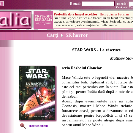
E-mail:
parola:
Cont nou
|
Con
Cărți
SF, horror
STAR WARS - La răscruce
Matthew Stov
seria Războiul Clonelor
Mace Windu este o legendă vie: maestru J
consiliului Jedi, diplomat abil, luptător d
este cel mai periculos om în viață. Dar est
păcii și, pentru întâia dată după o mie de a
de razboi.
Acum, dupa evenimentele care au culm
Geonosis, maestrul Mace Windu trebuie 
întoarcere acasă, pentru a dezamorsa o cr
devastatoare pentru Republică ... și să s
înspăimântător ce poate atrage dupa sine
pentru omul Mace Windu.
mărește coperta