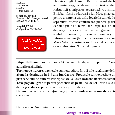
Planeta-junglă Haruun Kal, universul de b
Editura:
amintește vag, a devenit un teatru de 
Amaltea
Coleția:
Rebuplică și mișcarea separatistă. Consiliu
Star Wars, 14
Billaba - fostă padawană a lui Mace și actua
roman s.f., 400 pag.
pentru a antrena triburile locale în tainele 
Format:
14x21,5 cm, cartonată
ISBN:
973-7780-17-5
separatiștilor care controlează planeta și sis
Separatiștii s-au retras, iar Depa nu s-a î
61,12
lei
Preț:
dispariției acesteia este o înregistrare
Cod produs:
CML0004C
teribilului masacru, în care se pomenește
întunecimea junglei ... și în care oricine ar 
Mace Windu a antrenat-o. Numai el o poate 
ce a schimbat-o. Numai el o poate opri.
Disponibilitate
: Produsul
se află pe stoc
în depozitul propriu Crys
actualizează zilnic.
Termen de livrare
: pachetele sunt expediate în 1-2 zile lucrătoare de 
ajung la destinație în 1-4 zile lucrătoare
. Produsele sunt expediate di
prin serviciul de curierat Prioripost, de la Poșta Română în sistem ramb
Taxe poștale
:
gratuit
pentru pachetele de
peste 150 de lei
, între 6 și 
de lei și
reduceri
progresive între 75 și 150 de lei.
Cadou
: Pachetele ce conțin cărți primesc
cadou
un
semn de cart
comenzii!
Comentarii:
Nu există nici un comentariu...
Adaugă un comentariu...