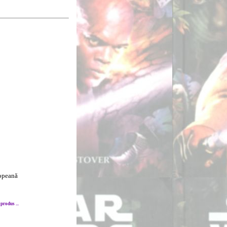
ropeană
produs ...