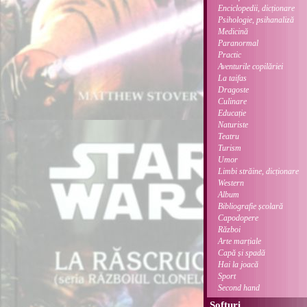
Enciclopedii, dicționare
Psihologie, psihanaliză
Medicină
Paranormal
Practic
Aventurile copilăriei
La taifas
Dragoste
Culinare
Educație
Naturiste
Teatru
Turism
Umor
Limbi străine, dicționare
Western
Album
Bibliografie școlară
Capodopere
Război
Arte marțiale
Capă și spadă
Hai la joacă
Sport
Second hand
Softuri