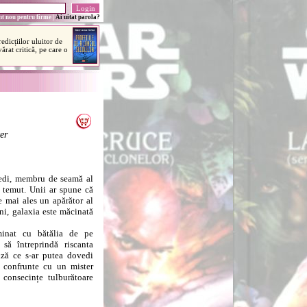
t nou pentru firme
|
Ai uitat parola?
er
edi, membru de seamă al
e temut. Unii ar spune că
e mai ales un apărător al
ni, galaxia este măcinată
inat cu bătălia de pe
să întreprindă riscanta
iză ce s-ar putea dovedi
e confrunte cu un mister
 consecințe tulburătoare