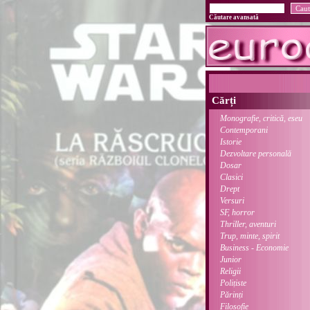
Căutare avansată
Cărți
Monografie, critică, eseu
Contemporani
Istorie
Dezvoltare personală
Dosar
Clasici
Drept
Versuri
SF, horror
Thriller, aventuri
Trup, minte, spirit
Business - Economie
Junior
Religii
Polițiste
Părinți
Filosofie