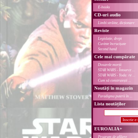
E-books
CD-uri audio
Limbi străine, dicționare
Reviste
Legislație, drept
Cuvinte încrucișate
Second hand
Cele mai cumpărate
Dosarele morții
STAR WARS - Întoarce ...
STAR WARS - Yoda: re ...
Cum să construiești ...
Noutăți în magazin
Paradigma puterii în ...
Lista noutăților
EUROALIA+
Program de afiliere