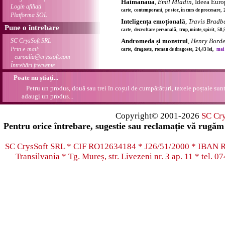
Haimanaua
,
Emil Mladin
, Ideea Eur
Login afiliați
carte, contemporani, pe stoc, în curs de procesare, 
Platforma SOL
Inteligența emoțională
,
Travis Bradb
Pune o întrebare
carte, dezvoltare personală, trup, minte, spirit, 58,
SC CrysSoft SRL
Andromeda și monstrul
,
Henry Bord
Prin e-mail:
carte, dragoste, roman de dragoste, 24,43 lei,
mai 
euroalia@cryssoft.com
Întrebări frecvente
Poate nu știați...
Petru un produs, două sau trei în coșul de cumpărături, taxele poștale sunt 
adaugi un produs...
Copyright© 2001-2026
SC Cr
Pentru orice întrebare, sugestie sau reclamație vă rugăm 
SC CrysSoft SRL * CIF RO12634184 * J26/51/2000 * IB
Transilvania * Tg. Mureș, str. Livezeni nr. 3 ap. 11 * tel.
07