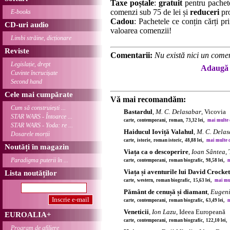
Taxe poștale
:
gratuit
pentru pachet
comenzi sub 75 de lei și
reduceri
pro
E-books
Cadou
: Pachetele ce conțin cărți p
CD-uri audio
valoarea comenzii!
Limbi străine, dicționare
Reviste
Comentarii:
Nu există nici un comen
Legislație, drept
Adaugă 
Cuvinte încrucișate
Second hand
Cele mai cumpărate
Vă mai recomandăm:
Cum să construiești ...
Bastardul
,
M. C. Delasabar
, Vicovia
STAR WARS - Întoarce ...
carte, contemporani, roman, 73,32 lei,
mai multe de
STAR WARS - Yoda: re ...
Haiducul Ioviță Valahul
,
M. C. Dela
Dosarele morții
carte, istorie, roman istoric, 48,88 lei,
mai multe de
Noutăți în magazin
Viața ca o descoperire
,
Ioan Sântea
,
Paradigma puterii în ...
carte, contemporani, roman biografic, 98,58 lei,
m
Viața și aventurile lui David Crocket
Lista noutăților
carte, western, roman biografic, 15,63 lei,
mai mult
Pământ de cenușă și diamant
,
Eugen
carte, contemporani, roman biografic, 63,49 lei,
m
Veneticii
,
Ion Lazu
, Ideea Europeană
EUROALIA+
carte, contemporani, roman biografic, 122,10 lei,
Program de afiliere