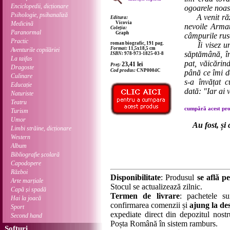
Enciclopedii, dicționare
ogoarele noas
Psihologie, psihanaliză
A venit războ
Editura:
Medicină
Vicovia
nevoile Armat
Coleția:
Paranormal
Graph
câmpurile ruse
Practic
roman biografic, 191 pag.
Îi visez uneo
Format:
11,5x18,5 cm
Aventurile copilăriei
săptămână, în
ISBN:
978-973-1825-03-8
La taifas
pat, văicărin
23,41
lei
Preț:
Dragoste
Cod produs:
CNP0004C
până ce îmi d
Culinare
s-a învățat 
Educație
dată: "Iar ai 
Naturiste
Teatru
cumpără acest prod
Turism
Umor
Au fost, și
Limbi străine, dicționare
Western
Album
Bibliografie școlară
Capodopere
Război
Disponibilitate
: Produsul
se află pe
Arte marțiale
Stocul se actualizează zilnic.
Capă și spadă
Termen de livrare
: pachetele su
Hai la joacă
confirmarea comenzii și
ajung la des
Sport
expediate direct din depozitul nostru
Second hand
Poșta Română în sistem ramburs.
Softuri