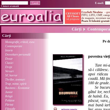
E-mail:
Căutare avansată
Cărți
Contempora
Cărți
Pe dr
Monografie, critică, eseu
Contemporani
Istorie
Dezvoltare personală
povestea vieț
Dosar
Clasici
Tare mi-a
Drept
să-i călăresc
Versuri
apoi ridicau
SF, horror
coadă. Mă țin
Thriller, aventuri
180 de grade.
Trup, minte, spirit
Se bucurau c
Business - Economie
gâtul lor, ne
Junior
de haină. Eu,
Religii
păscut, vara, 
Polițiste
Părinți
mai bună iarb
Filosofie
îmi erau tova
mărește coperta