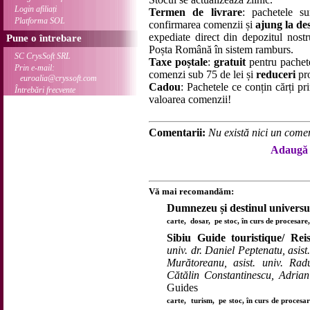
Login afiliați
Termen de livrare
: pachetele su
Platforma SOL
confirmarea comenzii și
ajung la des
expediate direct din depozitul nostru
Pune o întrebare
Poșta Română în sistem ramburs.
SC CrysSoft SRL
Taxe poștale
:
gratuit
pentru pachet
Prin e-mail:
comenzi sub 75 de lei și
reduceri
pro
euroalia@cryssoft.com
Cadou
: Pachetele ce conțin cărți p
Întrebări frecvente
valoarea comenzii!
Comentarii:
Nu există nici un comen
Adaugă 
Vă mai recomandăm:
Dumnezeu și destinul universu
carte, dosar, pe stoc, în curs de procesar
Sibiu Guide touristique/ Rei
univ. dr. Daniel Peptenatu, asist
Murătoreanu, asist. univ. Radu
Cătălin Constantinescu, Adria
Guides
carte, turism, pe stoc, în curs de proces
...