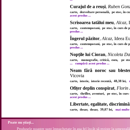
Curajul de a reuși
,
Ruben Gonz
carte, dezvoltare personală, pe stoc, în c
acest produs ...
Scrisoarea tatălui meu
,
Alcaz
,
carte, contemporani, pe stoc, în curs de 
produs ...
Îngerul păzitor
,
Alcaz
, Ideea E
carte, contemporani, pe stoc, în curs de 
produs ...
Nopțile lui Cioran
,
Nicoleta Da
carte, monografie, critică, eseu, pe s
...
cumpără acest produs ...
Neam fără noroc sau bleste
Vicovia
carte, istorie, istorie recentă, 48,38 lei,
Ofițer deplin conspirat
,
Florin
carte, thriller, aventuri, pe stoc, în cu
acest produs ...
Libertate, egalitate, discrimină
carte, dosar, dosar, 39,07 lei,
mai multe d
Poate nu știați...
Produsele noastre sunt împachetate în așa fel încât să reziste la umezeală.