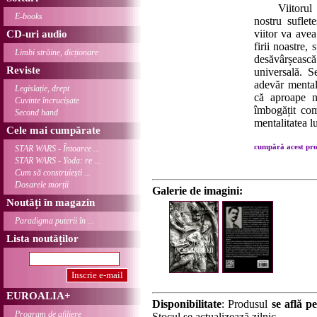
Viitorul par
E-books
nostru suflet
viitor va avea
CD-uri audio
firii noastre, 
Limbi străine, dicționare
desăvârșească
Reviste
universală. S
adevăr mentali
Legislație, drept
că aproape n
Cuvinte încrucișate
îmbogățit com
Second hand
mentalitatea lu
Cele mai cumpărate
cumpără acest prod
STAR WARS - Întoarce ...
STAR WARS - Yoda: re ...
Cum să construiești ...
Dosarele morții
Galerie de imagini:
Noutăți în magazin
Paradigma puterii în ...
Lista noutăților
EUROALIA+
Disponibilitate
: Produsul
se află pe
Program de afiliere
Stocul se actualizează zilnic.