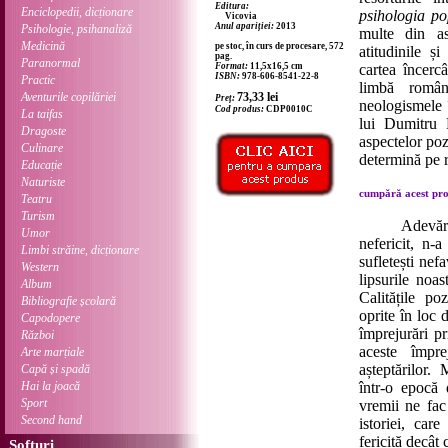
Editura:
Enciclopedii, dicționare
psihologia p
Vicovia
Anul apariției:
2013
Psihologie, psihanaliză
multe din as
Medicină
pe stoc, în curs de procesare, 572
atitudinile ș
pag.
Paranormal
Format:
11,5x16,5 cm
cartea încerc
ISBN:
978-606-8541-22-8
Practic
limbă român
Aventurile copilăriei
73,33
lei
Preț:
neologismele 
Cod produs:
CDP0010C
La taifas
lui Dumitru 
Dragoste
aspectelor pozi
Culinare
determină pe 
Educație
Naturiste
cumpără acest prod
Teatru
Turism
Adevărul est
Umor
nefericit, n-
Limbi străine, dicționare
sufletești nef
Western
lipsurile noa
Album
Calitățile po
Bibliografie școlară
oprite în loc 
Capodopere
împrejurări pr
Război
aceste împre
Arte marțiale
așteptărilor.
Capă și spadă
Hai la joacă
într-o epocă 
Sport
vremii ne fac
Second hand
istoriei, car
fericită decât 
Softuri