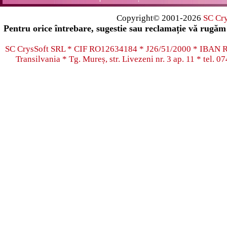
Copyright© 2001-2026
SC Cr
Pentru orice întrebare, sugestie sau reclamație vă rugăm 
SC CrysSoft SRL * CIF RO12634184 * J26/51/2000 * IB
Transilvania * Tg. Mureș, str. Livezeni nr. 3 ap. 11 * tel.
07