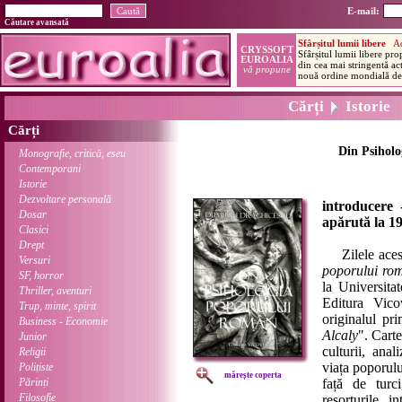
E-mail:
Căutare avansată
Cărți
Istorie
Cărți
Din Psihol
Monografie, critică, eseu
Contemporani
Istorie
Dezvoltare personală
introducere 
Dosar
apărută la 1
Clasici
Drept
Zilele acestea
Versuri
poporului ro
SF, horror
la Universita
Thriller, aventuri
Editura Vico
Trup, minte, spirit
originalul pri
Business - Economie
Alcaly
". Carte
Junior
culturii, ana
Religii
viața poporulu
Polițiste
mărește coperta
Părinți
față de turci
Filosofie
resorturile 