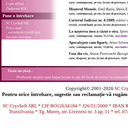
carte, contemporani, pe stoc, în curs de procesare, 
Login afiliați
Platforma SOL
Meșterul Manole
,
Emil Rațiu
, Ideea 
carte, contemporani, pe stoc, în curs de procesare, 
Pune o întrebare
Curierul Judiciar nr. 4/2009
,
editor 
SC CrysSoft SRL
revistă, second hand, pe stoc, în curs de procesare,
Prin e-mail:
La nașterea mea a căzut o stea
,
Sper
euroalia@cryssoft.com
carte, contemporani, roman, 35,13 lei,
mai multe de
Întrebări frecvente
Apocalypsis cum figuris
,
Artur Silves
carte, contemporani, nuvele, 33,60 lei,
mai multe de
Fata din vis
,
Anton Petrovschi Bacop
carte, dragoste, pe stoc, în curs de procesare, 44,81
Poate nu știați...
Produsele noastre sunt împachetate în așa fel încât să reziste la umezeală.
Copyright© 2001-2026
SC Cr
Pentru orice întrebare, sugestie sau reclamație vă rugăm 
SC CrysSoft SRL * CIF RO12634184 * J26/51/2000 * IB
Transilvania * Tg. Mureș, str. Livezeni nr. 3 ap. 11 * tel.
07