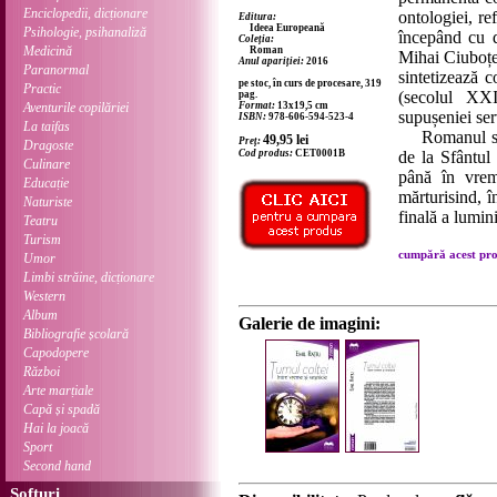
Enciclopedii, dicționare
ontologiei, re
Editura:
Ideea Europeană
Psihologie, psihanaliză
începând cu d
Coleția:
Medicină
Roman
Mihai Ciuboțel
Anul apariției:
2016
Paranormal
sintetizează c
pe stoc, în curs de procesare, 319
Practic
(secolul XXI
pag.
Aventurile copilăriei
Format:
13x19,5 cm
supușeniei ser
ISBN:
978-606-594-523-4
La taifas
Romanul străba
49,95
lei
Preț:
Dragoste
Cod produs:
CET0001B
de la Sfântul
Culinare
până în vrem
Educație
mărturisind, î
Naturiste
finală a lumin
Teatru
Turism
cumpără acest prod
Umor
Limbi străine, dicționare
Western
Album
Galerie de imagini:
Bibliografie școlară
Capodopere
Război
Arte marțiale
Capă și spadă
Hai la joacă
Sport
Second hand
Softuri