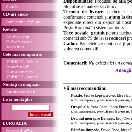
Disponibilitate
: Produsul
se află pe
Stocul se actualizează zilnic.
E-books
Termen de livrare
: pachetele su
CD-uri audio
confirmarea comenzii și
ajung la des
Limbi străine, dicționare
expediate direct din depozitul nostru
Poșta Română în sistem ramburs.
Reviste
Taxe poștale
:
gratuit
pentru pachet
Legislație, drept
comenzi sub 75 de lei și
reduceri
pro
Cuvinte încrucișate
Cadou
: Pachetele ce conțin cărți p
Second hand
valoarea comenzii!
Cele mai cumpărate
STAR WARS - Yoda: re ...
Comentarii:
Nu există nici un comen
Dosarele morții
Adaugă 
Cum să construiești ...
STAR WARS - Întoarce ...
Noutăți în magazin
Vă mai recomandăm:
Paradigma puterii în ...
Puzzle
,
Florin Logreşteanu
, Ideea Eu
Lista noutăților
carte, contemporani, pe stoc, în curs de procesare, 
Orașul alb
,
Irina Boca
, Ideea Europe
carte, contemporani, pe stoc, în curs de procesare, 
Drumul meu spre Damasc
,
Eloy Torr
EUROALIA+
carte, contemporani, pe stoc, în curs de procesare, 
Fântâna limpede
,
David Bosc
, Ideea
Program de afiliere