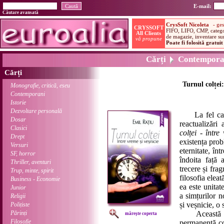
E-mail:
Căutare avansată
Cărți
Contempora
Cărți
Turnul colței:
Monografie, critică, eseu
Contemporani
Istorie
Dezvoltare personală
La fel ca și
Dosar
reactualizări
Clasici
colței - între
Drept
existența prob
Versuri
eternitate, înt
SF, horror
îndoita față 
Thriller, aventuri
trecere și fra
Trup, minte, spirit
filosofia eleat
Business - Economie
ea este unitat
Junior
a simțurilor n
Religii
și veșnicie, o 
Polițiste
Părinți
Această exis
mărește coperta
Filosofie
permanentă con