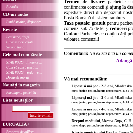
Termen de livrare
: pachetele su
confirmarea comenzii și
ajung la des
E-books
expediate direct din depozitul nostru
CD-uri audio
Poșta Română în sistem ramburs.
Limbi străine, dicționare
Taxe poștale
:
gratuit
pentru pachet
comenzi sub 75 de lei și
reduceri
pro
Reviste
Cadou
: Pachetele ce conțin cărți p
Legislație, drept
valoarea comenzii!
Cuvinte încrucișate
Second hand
Comentarii:
Nu există nici un comen
Cele mai cumpărate
Adaugă 
STAR WARS - Întoarce ...
Cum să construiești ...
STAR WARS - Yoda: re ...
Dosarele morții
Vă mai recomandăm:
Noutăți în magazin
Lipesc și mă joc - 2-3 ani
, Mladinska 
carte, junior, pe stoc, în curs de procesare, 33,60 le
Paradigma puterii în ...
Lipesc și mă joc - 5-6 ani
, Mladinska 
Lista noutăților
carte, junior, pe stoc, în curs de procesare, 44,81 le
Lipesc și mă joc - 4-5 ani
, Mladinska 
carte, junior, pe stoc, în curs de procesare, 41,44 le
Dreptul mediului
,
Mircea Duțu
, C. H
EUROALIA+
carte, drept, pe stoc, în curs de procesare, 100,81 l
Program de afiliere
Istoria municipiului Bacău
,
Eugen Ş