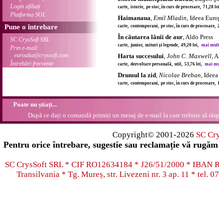
Login afiliați
carte, istorie, pe stoc, în curs de procesare, 71,28 l
Platforma SOL
Haimanaua
,
Emil Mladin
, Ideea Eur
Pune o întrebare
carte, contemporani, pe stoc, în curs de procesare, 
În căutarea lânii de aur
, Aldo Press
SC CrysSoft SRL
carte, junior, mituri și legende, 49,20 lei,
mai multe
Prin e-mail:
euroalia@cryssoft.com
Harta succesului
,
John C. Maxwell
, 
Întrebări frecvente
carte, dezvoltare personală, util, 53,76 lei,
mai mul
Drumul la zid
,
Nicolae Breban
, Idee
carte, contemporani, pe stoc, în curs de procesare,
Poate nu știați...
După ce dați o comandă primiți un mesaj de e-mail la care trebuie să răsp
Copyright© 2001-2026
SC Cr
Pentru orice întrebare, sugestie sau reclamație vă rugăm 
SC CrysSoft SRL * CIF RO12634184 * J26/51/2000 * IB
Transilvania * Tg. Mureș, str. Livezeni nr. 3 ap. 11 * tel.
07