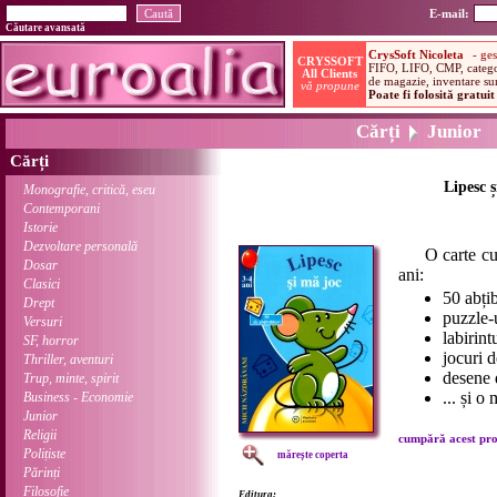
E-mail:
Căutare avansată
Cărți
Junior
Cărți
Lipesc ș
Monografie, critică, eseu
Contemporani
Istorie
Dezvoltare personală
O carte cu jo
Dosar
ani:
Clasici
50 abțib
Drept
puzzle-
Versuri
labirin
SF, horror
jocuri d
Thriller, aventuri
desene 
Trup, minte, spirit
... și o
Business - Economie
Junior
Religii
cumpără acest prod
Polițiste
mărește coperta
Părinți
Filosofie
Editura: