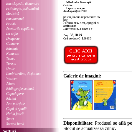
Mladinska București
Enciclopedii, dicționare
Coleția:
Psihologie, psihanaliză
Lipesc și mă joc
Anul apariției:
2008
Medicină
pe stoc, în curs de procesare, 36
Paranormal
pag.
Practic
Format:
20x27 cm, 2 pagini cu
abțibilduri
Aventurile copilăriei
ISBN:
978-973-8820-8-9
La taifas
38,10
lei
Preț:
Dragoste
Cod produs:
C_L0003D
Culinare
Educație
Naturiste
Teatru
Turism
Umor
Limbi străine, dicționare
Galerie de imagini:
Western
Album
Bibliografie școlară
Capodopere
Război
Arte marțiale
Capă și spadă
Hai la joacă
Sport
Disponibilitate
: Produsul
se află pe
Second hand
Stocul se actualizează zilnic.
Softuri