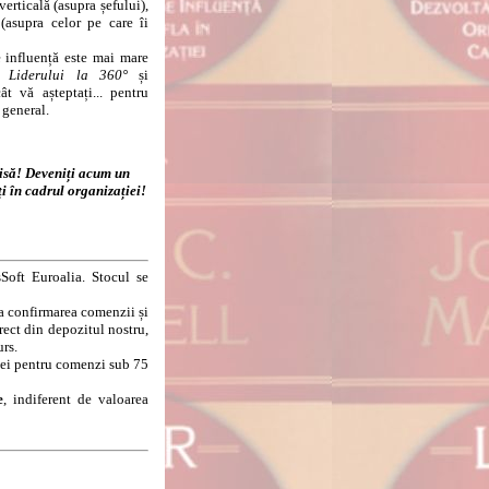
verticală (asupra șefului),
 (asupra celor pe care îi
influență este mai mare
le
Liderului la 360°
și
t vă așteptați... pentru
 general.
isă! Deveniți acum un
ți în cadrul organizației!
Soft Euroalia. Stocul se
la confirmarea comenzii și
rect din depozitul nostru,
urs.
8 lei pentru comenzi sub 75
e
, indiferent de valoarea