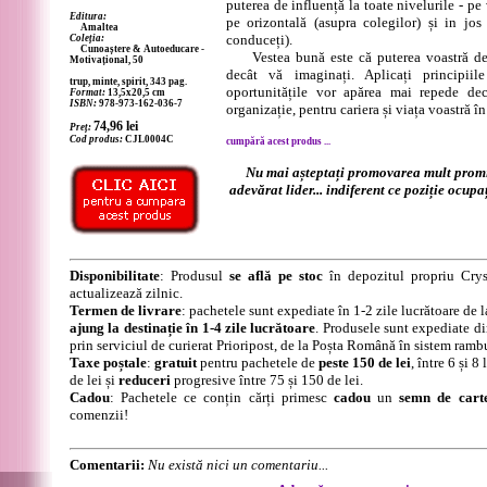
puterea de influență la toate nivelurile - pe 
Editura:
pe orizontală (asupra colegilor) și in jos
Amaltea
conduceți).
Coleția:
Cunoaștere & Autoeducare -
Vestea bună este că puterea voastră de 
Motivațional, 50
decât vă imaginați. Aplicați principii
trup, minte, spirit, 343 pag.
oportunitățile vor apărea mai repede decâ
Format:
13,5x20,5 cm
ISBN:
978-973-162-036-7
organizație, pentru cariera și viața voastră în
74,96
lei
Preț:
Cod produs:
CJL0004C
cumpără acest produs ...
Nu mai așteptați promovarea mult prom
adevărat lider... indiferent ce poziție ocupa
Disponibilitate
: Produsul
se află pe stoc
în depozitul propriu Crys
actualizează zilnic.
Termen de livrare
: pachetele sunt expediate în 1-2 zile lucrătoare de 
ajung la destinație în 1-4 zile lucrătoare
. Produsele sunt expediate di
prin serviciul de curierat Prioripost, de la Poșta Română în sistem ramb
Taxe poștale
:
gratuit
pentru pachetele de
peste 150 de lei
, între 6 și 
de lei și
reduceri
progresive între 75 și 150 de lei.
Cadou
: Pachetele ce conțin cărți primesc
cadou
un
semn de cart
comenzii!
Comentarii:
Nu există nici un comentariu...