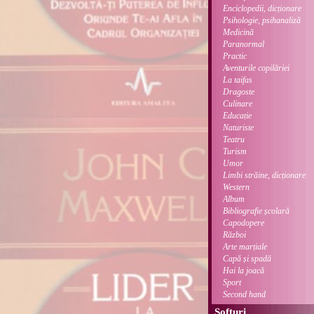
Enciclopedii, dicționare
Psihologie, psihanaliză
Medicină
Paranormal
Practic
Aventurile copilăriei
La taifas
Dragoste
Culinare
Educație
Naturiste
Teatru
Turism
Umor
Limbi străine, dicționare
Western
Album
Bibliografie școlară
Capodopere
Război
Arte marțiale
Capă și spadă
Hai la joacă
Sport
Second hand
Softuri