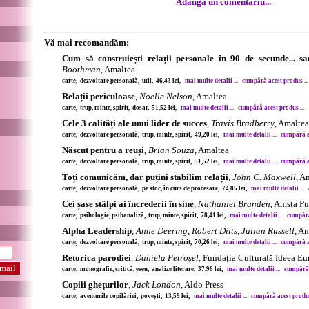
Adaugă un comentariu...
Vă mai recomandăm:
Cum să construiești relații personale în 90 de secunde... s
Boothman
, Amaltea
carte, dezvoltare personală, util, 46,43 lei,
mai multe detalii ...
cumpără acest produs ...
Relații periculoase
,
Noelle Nelson
, Amaltea
carte, trup, minte, spirit, dosar, 51,52 lei,
mai multe detalii ...
cumpără acest produs ...
Cele 3 calități ale unui lider de succes
,
Travis Bradberry
, Amaltea
carte, dezvoltare personală, trup, minte, spirit, 49,20 lei,
mai multe detalii ...
cumpără ac
Născut pentru a reuși
,
Brian Souza
, Amaltea
carte, dezvoltare personală, trup, minte, spirit, 51,52 lei,
mai multe detalii ...
cumpără ac
Toți comunicăm, dar puțini stabilim relații
,
John C. Maxwell
, A
carte, dezvoltare personală, pe stoc, în curs de procesare, 74,85 lei,
mai multe detalii ...
Cei șase stâlpi ai încrederii în sine
,
Nathaniel Branden
, Amsta P
carte, psihologie, psihanaliză, trup, minte, spirit, 78,41 lei,
mai multe detalii ...
cumpără 
Alpha Leadership
,
Anne Deering, Robert Dilts, Julian Russell
, A
carte, dezvoltare personală, trup, minte, spirit, 70,26 lei,
mai multe detalii ...
cumpără ac
Retorica parodiei
,
Daniela Petroșel
, Fundația Culturală Ideea E
carte, monografie, critică, eseu, analize literare, 37,96 lei,
mai multe detalii ...
cumpără a
Copiii ghețurilor
,
Jack London
, Aldo Press
carte, aventurile copilăriei, povești, 13,59 lei,
mai multe detalii ...
cumpără acest produs 