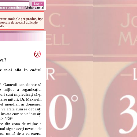
t nou pentru firme
|
Ai uitat parola?
ell
de te-ai afla în cadrul
°
. Oamenii care doresc să
 mijloc a organizației
ori sunt împiedicați să-și
false mituri. Dr. Maxwell,
vel mondial, în domeniul
, vă arată cum să depășiți
ă învață cum să vă însușiți
 la 360°
.
e din zona de mijloc a
n mod sigur aveți nevoie de
ansa unică de a va exersa