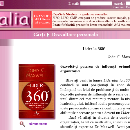
E-mail:
parola:
Cont nou
|
Con
Cărți
Dezvoltare personală
Lider la 360°
John C. Maxw
dezvoltă-ți puterea de influență oriun
organizației
Bine ați venit în lumea
Liderului la 360
conducă și sunt poziționați în zona de
întâmpină tot felul de probleme și de multe 
dezvolte puterea de influență de o serie de 
unul dintre cei mai renumiți mentori la ni
leadershipului, înlătură ideile preconcepute
toate provocările cu care vă confruntați și v
abilitățile necesare pentru a deveni un
Lider
Dacă vă aflați în situația de a conduc
organizației, la fel ca multi alții, atunci î
mărește coperta
sfaturile și expertiza Dr. Maxwell. Aveți ș