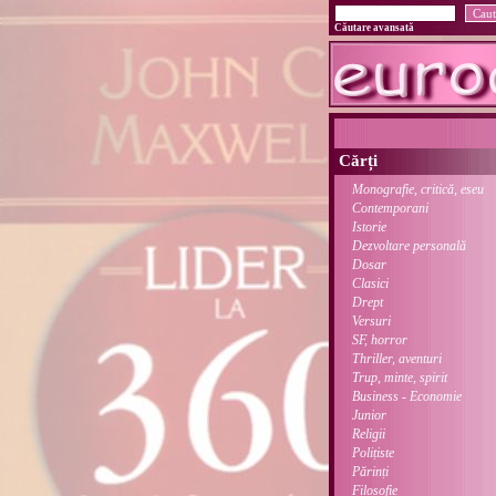
Căutare avansată
Cărți
Monografie, critică, eseu
Contemporani
Istorie
Dezvoltare personală
Dosar
Clasici
Drept
Versuri
SF, horror
Thriller, aventuri
Trup, minte, spirit
Business - Economie
Junior
Religii
Polițiste
Părinți
Filosofie