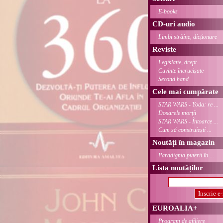
E-books
CD-uri audio
Limbi străine, dicționare
Reviste
Legislație, drept
Cuvinte încrucișate
Second hand
Cele mai cumpărate
STAR WARS - Yoda: re ...
Dosarele morții
STAR WARS - Întoarce ...
Cum să construiești ...
Noutăți în magazin
Paradigma puterii în ...
Lista noutăților
EUROALIA+
Program de afiliere