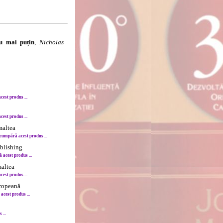
au mai puțin
,
Nicholas
est produs ...
est produs ...
maltea
cumpără acest produs ...
ublishing
acest produs ...
maltea
est produs ...
uropeană
cest produs ...
...