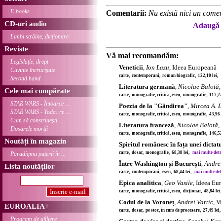
E-books
Comentarii:
Nu există nici un comen
CD-uri audio
Adaugă 
Limbi străine, dicționare
Reviste
Vă mai recomandăm:
Legislație, drept
Veneticii
,
Ion Lazu
, Ideea Europeană
Cuvinte încrucișate
carte, contemporani, roman biografic, 122,10 lei,
Second hand
Literatura germană
,
Nicolae Balotă
Cele mai cumpărate
carte, monografie, critică, eseu, monografie, 117,2
STAR WARS - Întoarce ...
Poezia de la "Gândirea"
,
Mircea A. 
STAR WARS - Yoda: re ...
carte, monografie, critică, eseu, monografie, 43,96
Cum să construiești ...
Literatura franceză
,
Nicolae Balotă
,
Dosarele morții
carte, monografie, critică, eseu, monografie, 146,5
Noutăți în magazin
Spiritul românesc în fața unei dictat
carte, dosar, monografie, 68,38 lei,
mai multe detal
Paradigma puterii în ...
Între Washington și București
,
Andre
Lista noutăților
carte, contemporani, eseu, 68,44 lei,
mai multe deta
Epica analitica
,
Geo Vasile
, Ideea Eu
carte, monografie, critică, eseu, dicționar, 48,84 le
Codul de la Voroneț
,
Andrei Vartic
, V
EUROALIA+
carte, dosar, pe stoc, în curs de procesare, 27,49 le
Program de afiliere