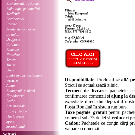
Enciclopedii, dicționare
Psihologie, psihanaliză
Editura:
Medicină
Ideea Europeană
Coleția:
Paranormal
ediții definitive
Practic
eseu, 417 pag.
Aventurile copilăriei
Format:
10,5x18 cm
ISBN:
973-7691-89-X
La taifas
92,80
lei
Preț:
Dragoste
Cod produs:
CNR0003C
Culinare
Educație
Naturiste
Teatru
Turism
Umor
Limbi străine, dicționare
Disponibilitate
: Produsul
se află pe
Western
Stocul se actualizează zilnic.
Album
Termen de livrare
: pachetele su
Bibliografie școlară
confirmarea comenzii și
ajung la des
Capodopere
Război
expediate direct din depozitul nostru
Arte marțiale
Poșta Română în sistem ramburs.
Capă și spadă
Taxe poștale
:
gratuit
pentru pachet
Hai la joacă
comenzi sub 75 de lei și
reduceri
pro
Sport
Cadou
: Pachetele ce conțin cărți p
Second hand
valoarea comenzii!
Softuri