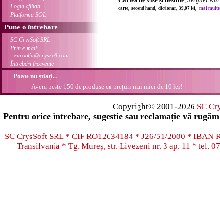
Cartea de vise și destine
,
Serghei Kar
Login afiliați
carte, second hand, dicționar, 39,07 lei,
mai multe d
Platforma SOL
Pune o întrebare
SC CrysSoft SRL
Prin e-mail:
euroalia@cryssoft.com
Întrebări frecvente
Poate nu știați...
Avem peste 150 de produse cu prețuri mai mici de 10 lei!
Copyright© 2001-2026
SC Cr
Pentru orice întrebare, sugestie sau reclamație vă rugăm 
SC CrysSoft SRL * CIF RO12634184 * J26/51/2000 * IB
Transilvania * Tg. Mureș, str. Livezeni nr. 3 ap. 11 * tel.
07