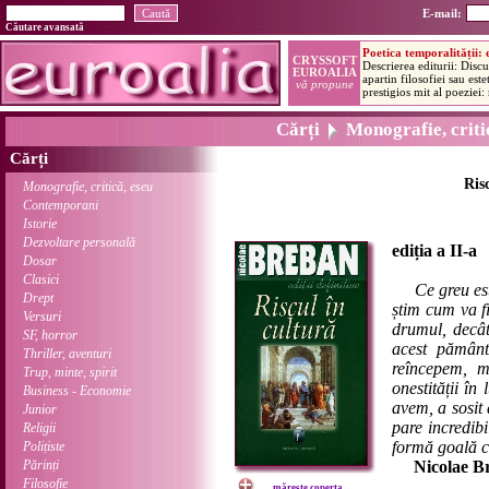
E-mail:
Căutare avansată
Cărți
Monografie, critic
Cărți
Ris
Monografie, critică, eseu
Contemporani
Istorie
Dezvoltare personală
ediția a II-a
Dosar
Clasici
Ce greu es
Drept
știm cum va fi
Versuri
drumul, decât
SF, horror
acest pământ
Thriller, aventuri
reîncepem, m
Trup, minte, spirit
onestității în
Business - Economie
avem, a sosit 
Junior
pare incredib
Religii
formă goală c
Polițiste
Părinți
Nicolae B
Filosofie
mărește coperta