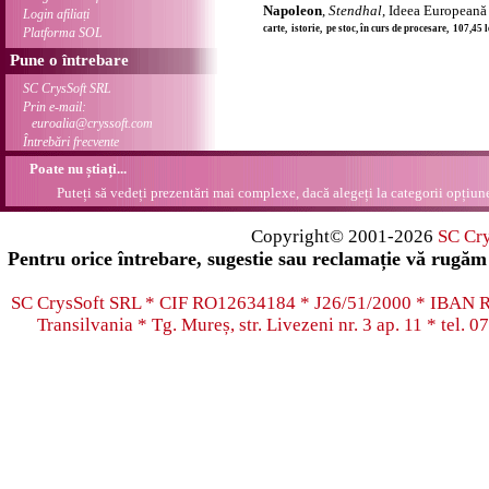
Napoleon
,
Stendhal
, Ideea Europeană
Login afiliați
carte, istorie, pe stoc, în curs de procesare, 107,45 
Platforma SOL
Pune o întrebare
SC CrysSoft SRL
Prin e-mail:
euroalia@cryssoft.com
Întrebări frecvente
Poate nu știați...
Puteți să vedeți prezentări mai complexe, dacă alegeți la categorii opțiu
Copyright© 2001-2026
SC Cr
Pentru orice întrebare, sugestie sau reclamație vă rugăm 
SC CrysSoft SRL * CIF RO12634184 * J26/51/2000 * IB
Transilvania * Tg. Mureș, str. Livezeni nr. 3 ap. 11 * tel.
07