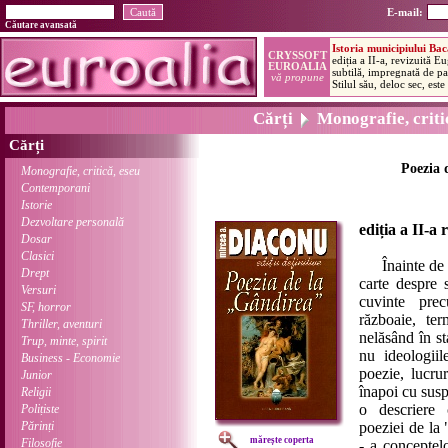
E-mail:
Căutare avansată
Cărți
Monografie, critic
Cărți
Poezia 
Monografie, critică, eseu
Contemporani
Istorie
Dezvoltare personală
ediția a II-a
Dosar
Clasici
Înainte de o
Drept
carte despre 
Versuri
cuvinte pre
SF, horror
războaie, ter
Thriller, aventuri
nelăsând în st
Trup, minte, spirit
nu ideologiil
Business - Economie
poezie, lucru
Junior
înapoi cu sus
Religii
o descriere 
Polițiste
Părinți
poeziei de la 
mărește coperta
Filosofie
- a conceptelo