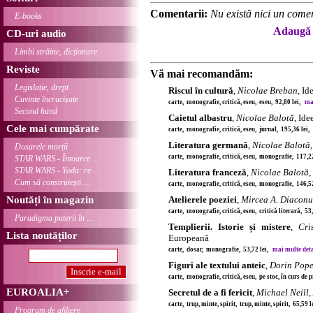
Comentarii:
Nu există nici un comen
E-books
Adaugă 
CD-uri audio
Limbi străine, dicționare
Reviste
Vă mai recomandăm:
Legislație, drept
Riscul în cultură
,
Nicolae Breban
, I
Cuvinte încrucișate
carte, monografie, critică, eseu, eseu, 92,80 lei,
mai
Second hand
Caietul albastru
,
Nicolae Balotă
, Id
Cele mai cumpărate
carte, monografie, critică, eseu, jurnal, 195,36 lei
Literatura germană
,
Nicolae Balotă
Dosarele morții
carte, monografie, critică, eseu, monografie, 117,2
STAR WARS - Întoarce ...
STAR WARS - Yoda: re ...
Literatura franceză
,
Nicolae Balotă
,
Cum să construiești ...
carte, monografie, critică, eseu, monografie, 146,5
Noutăți în magazin
Atelierele poeziei
,
Mircea A. Diaconu
carte, monografie, critică, eseu, critică literară, 53
Paradigma puterii în ...
Templierii. Istorie și mistere
,
Cri
Lista noutăților
Europeană
carte, dosar, monografie, 53,72 lei,
mai multe detal
Figuri ale textului anteic
,
Dorin Pop
carte, monografie, critică, eseu, pe stoc, în curs de
EUROALIA+
Secretul de a fi fericit
,
Michael Neill
,
carte, trup, minte, spirit, trup, minte, spirit, 65,59 
Program de afiliere