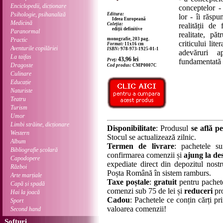
Enciclopedii, dicționare
conceptelor -
Psihologie, psihanaliză
Editura:
lor - îi răspu
Ideea Europeană
Medicină
Coleția:
realității de
ediții definitive
Paranormal
realitate, pă
Practic
monografie, 203 pag.
criticului lit
Format:
11x16 cm
Aventurile copilăriei
ISBN:
978-973-1925-01-1
adevăruri a
La taifas
43,96
lei
Preț:
fundamentată 
Dragoste
Cod produs:
CMP0007C
Culinare
Educație
Naturiste
Teatru
Turism
Umor
Limbi străine, dicționare
Disponibilitate
: Produsul
se află pe
Western
Stocul se actualizează zilnic.
Album
Termen de livrare
: pachetele su
Bibliografie școlară
confirmarea comenzii și
ajung la des
Capodopere
expediate direct din depozitul nostru
Război
Poșta Română în sistem ramburs.
Arte marțiale
Taxe poștale
:
gratuit
pentru pachet
Capă și spadă
comenzi sub 75 de lei și
reduceri
pro
Hai la joacă
Cadou
: Pachetele ce conțin cărți p
Sport
valoarea comenzii!
Second hand
Softuri