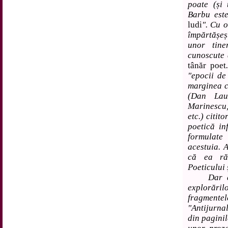
poate (și 
Barbu este
ludi
". Cu o
împărtășeș
unor tine
cunoscute 
tânăr poet
"epocii de
marginea c
(Dan Laur
Marinescu
etc.) citit
poetică in
formulate
acestuia. 
că ea ră
Poeticului ș
Dar dacă 
explorărilo
fragmentel
"Antijurnal
din pagini