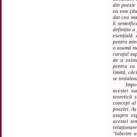
din poezie
ea
este
(du
dat cea ma
E semnific
definiție a
esențială 
pentru mine
o asumă ma
curajul sup
de a exist
pentru ea 
limită, căc
se instalea
Importan
acestei s
teoretică 
concept al
poeziei. Aș
asupra exp
acestei tem
relaționare
"labirint 