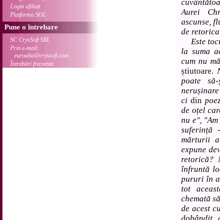
cuvântăto
Login afiliați
Aurei Chr
Platforma SOL
ascunse, fl
Pune o întrebare
de retorica
SC CrysSoft SRL
Este tocma
Prin e-mail:
la suma ac
euroalia@cryssoft.com
cum nu mă 
Întrebări frecvente
știutoare
. 
poate să
nerușinare
ci
din
poez
de oțel car
nu e", "Am 
suferință 
mărturii 
expune dev
retorică? 
înfruntă l
pururi în a
tot aceas
chemată să-
de acest cu
dobândit, c