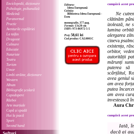
Enciclopedii, dicționare
cumpără acest prod
Editura:
Ideea Europeană
Psihologie, psihanaliză
Coleția:
Ne cutrem
Medicină
Biblioteca Ideea Europeană -
Eseu
clătinăm până
Paranormal
monografie, 377 pag.
Practic
izolează, ne s
Format:
13x20 cm
Aventurile copilăriei
ISBN:
973-86972-5-5
lumina orbită
La taifas
alergarea ziln
58,61
lei
Preț:
Dragoste
Cod produs:
CAL0001C
cineva
psalmod
Culinare
existența, răs
Educație
orbitor, vede
Naturiste
autorității pa
Teatru
mărunți sunt
Turism
puterea să 
Umor
scârțâitul,
Ro
Limbi străine, dicționare
avea geniul s
Western
am avea forța
Album
putea încarce
Bibliografie școlară
am avea curaj
Capodopere
investească în 
Război
Aura Chri
Arte marțiale
Capă și spadă
Hai la joacă
cumpără acest prod
Sport
Iată, î
Second hand
dacă ai auz
Softuri