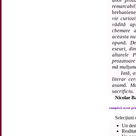
unor proza
remarcabil
brebaniene
vie curiozi
vădită ap
chemare a
aceasta nu 
opună. De
eseuri, di
altarele 
prozatoare
mă mulțume
Iată, așa
literar ce
asumă. Ma
sacrificiu.
Nicolae B
cumpără acest prod
Selecțiuni 
Un dest
Realita