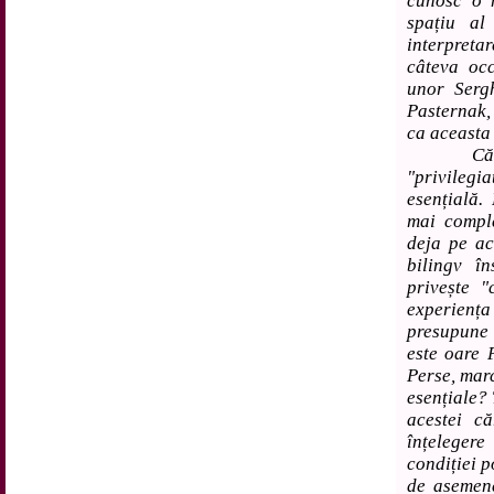
cunosc o 
spațiu al
interpreta
câteva occ
unor Serg
Pasternak
ca aceasta
Căci au
"privileg
esențială.
mai comple
deja pe ac
bilingv î
privește "
experienț
presupune 
este oare 
Perse, marc
esențiale?
acestei c
înțeleger
condiției p
de asemene