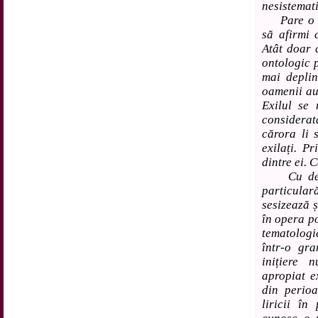
nesistemati
Pare o ev
să afirmi 
Atât doar 
ontologic 
mai deplin
oamenii au 
Exilul se
considerat
cărora li 
exilați. Pr
dintre ei. 
Cu deoseb
particular
sesizează ș
în opera po
tematologie
într-o gr
inițiere 
apropiat e
din perio
liricii î