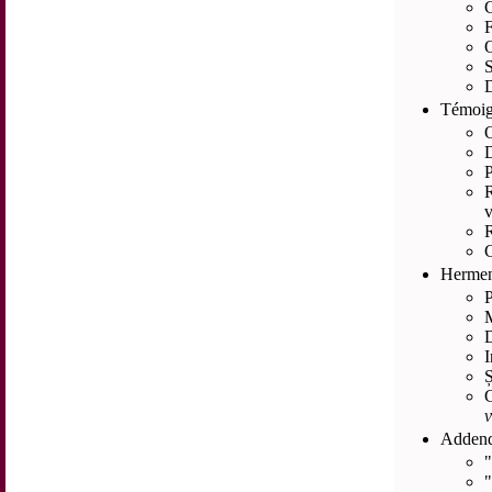
C
F
O
S
D
Témoig
O
P
R
v
R
C
Hermene
P
M
D
I
Ș
v
Adden
"
"