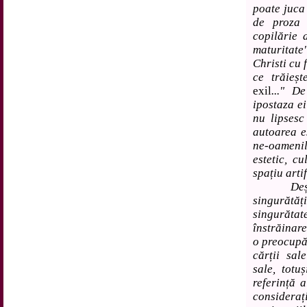
poate juca 
de proza 
copilărie 
maturitat
Christi cu 
ce trăieșt
exil
..." D
ipostaza ei
nu lipsesc
autoarea e
ne-oameni
estetic, cu
spațiu artif
Deși nu-
singurăt
singurăta
înstrăinare
o preocupă,
cărții sal
sale, totu
referință 
consider