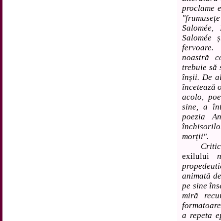
proclame e
"frumuseț
Salomée, 
Salomée ș.
fervoare.
noastră c
trebuie să 
înșii. De a
încetează o
acolo, poe
sine, a în
poezia A
închisori
morții".
Critica p
exilului
nu
propedeut
animată de
pe sine îns
miră recu
formatoare
a repeta e