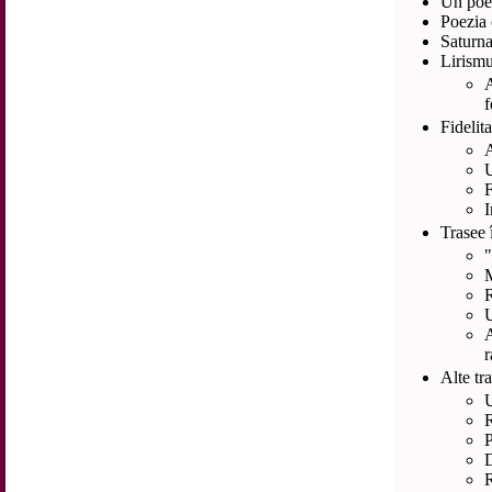
Un poet
Poezia 
Saturnal
Lirismu
A
f
Fidelita
A
U
F
I
Trasee 
"
M
R
U
r
Alte tr
U
R
P
D
R