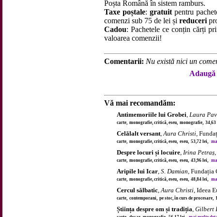
Poșta Română în sistem ramburs.
Taxe poștale
:
gratuit
pentru pachet
comenzi sub 75 de lei și
reduceri
pro
Cadou
: Pachetele ce conțin cărți p
valoarea comenzii!
Comentarii:
Nu există nici un comen
Adaugă 
Vă mai recomandăm:
Antimemoriile lui Grobei
,
Laura Pav
carte, monografie, critică, eseu, monografie, 34,63
Celălalt versant
,
Aura Christi
, Funda
carte, monografie, critică, eseu, eseu, 53,72 lei,
mai
Despre locuri și locuire
,
Irina Petraș
carte, monografie, critică, eseu, eseu, 43,96 lei,
mai
Aripile lui Icar
,
S. Damian
, Fundația
carte, monografie, critică, eseu, eseu, 48,84 lei,
mai
Cercul sălbatic
,
Aura Christi
, Ideea 
carte, contemporani, pe stoc, în curs de procesare,
Știința despre om și tradiția
,
Gilbert