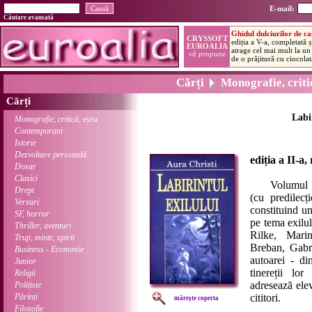
E-mail:
Căutare avansată
Cărți
Monografie, critic
Cărți
Labi
Monografie, critică, eseu
Contemporani
Istorie
Dezvoltare personală
ediția a II-a,
Dosar
Clasici
Volumul trate
Drept
(cu predilecț
Versuri
constituind un
SF, horror
pe tema exilul
Thriller, aventuri
Rilke, Mari
Trup, minte, spirit
Breban, Gabri
Business - Economie
autoarei - di
Junior
tinereții lo
Religii
adresează elev
Polițiste
Părinți
cititori.
mărește coperta
Filosofie