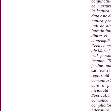
conjuncții
ce, mărturi
la lectura
dată este d
natura poe
unii de alț
întrețin în
dintre ei,
contemplă a
Ceea ce ne 
ale Mariei 
mai perso
impune: "Să
festine p
saturnalii l
reprezint
comunitară,
care o pr
niciodată
Poeticul, î
comunică, 
complicil
Literatura 