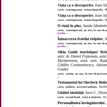
Viața ca o descoperire
,
Ioan Sâ
carte, contemporani, roman biografic, 9
Viața ca o descoperire
,
Ioan Sâ
carte, contemporani, roman biografic, 1
O viață în plus
,
Sanda Sântimb
carte, contemporani, pe stoc, în curs de 
produs ...
Întoarcerea fratelui risipitor
,
M
carte, contemporani, pe stoc, în curs de 
produs ...
Sibiu Guide touristique/ Rei
univ. dr. Daniel Peptenatu, asist
Murătoreanu, asist. univ. Radu
Cătălin Constantinescu, Adria
Guides
carte, turism, pe stoc, în curs de proces
...
Testamentul lui Sherlock Hol
carte, polițiste, povestiri polițiste, 34,14
Ghidul sănătății
,
Sara C. Thom
carte, second hand, viață și sănătate, 31
Personalitatea învingătorului
,