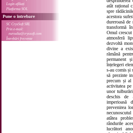
desprinderea 
Login afiliați
atât rațional
Platforma SOL
spre rădăcinil
Pune o întrebare
acestora sufe
dureroasă de 
SC CrysSoft SRL
transformă în
Prin e-mail:
Omul crescut î
euroalia@cryssoft.com
atmosferă li
Întrebări frecvente
dezvoltă monst
divine a exis
rămână pentr
permanent și
înțelegeri ele
s-au comis și 
să prezinte in
precum și al 
activitatea pe
unor tulburăr
deschis de 
imperioasă d
prevenirea lo
necunoscutul 
atâtea probl
rândurile ace
lucrători an