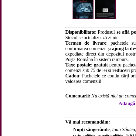
Disponibilitate
: Produsul
se află pe
Stocul se actualizează zilnic.
Termen de livrare
: pachetele su
confirmarea comenzii și
ajung la des
expediate direct din depozitul nostru
Poșta Română în sistem ramburs.
Taxe poștale
:
gratuit
pentru pachet
comenzi sub 75 de lei și
reduceri
pro
Cadou
: Pachetele ce conțin cărți p
valoarea comenzii!
Comentarii:
Nu există nici un comen
Adaugă 
Vă mai recomandăm:
Nopți sângerânde
,
Ioan Sântea
carte, polițiste, povestiri polițiste, 36,63