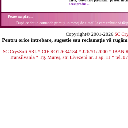
carte, dezvoltare personală, pe stoc, în c
acest produs ...
Poate nu știați...
După ce dați o comandă primiți un mesaj de e-mail la care trebuie să răsp
Copyright© 2001-2026
SC Cr
Pentru orice întrebare, sugestie sau reclamație vă rugăm 
SC CrysSoft SRL * CIF RO12634184 * J26/51/2000 * IB
Transilvania * Tg. Mureș, str. Livezeni nr. 3 ap. 11 * tel.
07