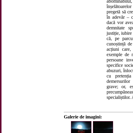
abominabilul
înșelătoarelo
pregetă să cre
în adevăr – c
dacă vor avea
demnitate spr
justiție, iubir
că, pe parcu
cunoștință de
acțiuni care
exemple de no
persoane inve
specifice socie
abuzuri, înloc
cu pretenți
demersurilor 
grave; or, e
precumpăneas
specialiștilor.
Galerie de imagini: