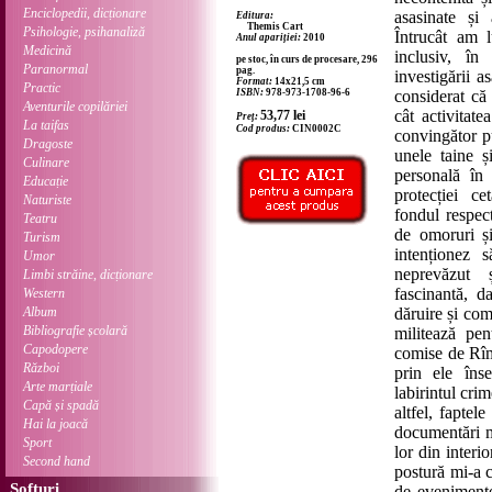
Enciclopedii, dicționare
asasinate și 
Editura:
Themis Cart
Psihologie, psihanaliză
Întrucât am 
Anul apariției:
2010
Medicină
inclusiv, în
pe stoc, în curs de procesare, 296
Paranormal
pag.
investigării 
Format:
14x21,5 cm
Practic
ISBN:
978-973-1708-96-6
considerat că
Aventurile copilăriei
cât activitat
53,77
lei
Preț:
La taifas
Cod produs:
CIN0002C
convingător p
Dragoste
unele taine și
Culinare
personală în 
Educație
protecției ce
Naturiste
fondul respect
Teatru
de omoruri și
Turism
intenționez s
Umor
neprevăzut ș
Limbi străine, dicționare
fascinantă, d
Western
Album
dăruire și com
Bibliografie școlară
militează pent
Capodopere
comise de Rîm
Război
prin ele înse
Arte marțiale
labirintul cri
Capă și spadă
altfel, faptel
Hai la joacă
documentări mij
Sport
lor din interi
Second hand
postură mi-a c
Softuri
de evenimente