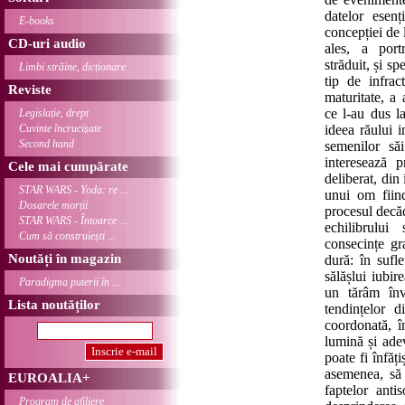
datelor esenț
E-books
concepției de l
CD-uri audio
ales, a port
străduit, și sp
Limbi străine, dicționare
tip de infrac
Reviste
maturitate, a 
ce l-au dus l
Legislație, drept
Cuvinte încrucișate
ideea răului 
Second hand
semenilor s
interesează 
Cele mai cumpărate
deliberat, din
STAR WARS - Yoda: re ...
unui om fiind
Dosarele morții
procesul decăd
STAR WARS - Întoarce ...
echilibrului
Cum să construiești ...
consecințe gr
Noutăți în magazin
dură: în sufl
sălășlui iubir
Paradigma puterii în ...
un tărâm înve
Lista noutăților
tendințelor d
coordonată, în
lumină și ade
poate fi înfăț
asemenea, să 
EUROALIA+
faptelor anti
Program de afiliere