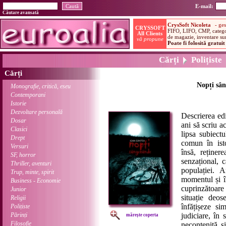
E-mail:
Căutare avansată
Cărți
Polițiste
Cărți
Nopți sân
Monografie, critică, eseu
Contemporani
Istorie
Dezvoltare personală
Descrierea edi
Dosar
ani să scriu a
Clasici
lipsa subiect
Drept
comun în isto
Versuri
însă, reținer
SF, horror
senzațional, 
Thriller, aventuri
populației. 
Trup, minte, spirit
momentul și î
Business - Economie
cuprinzătoare
Junior
situație deos
Religii
înfățișeze si
Polițiste
Părinți
judiciare, în 
mărește coperta
Filosofie
necontenită ș