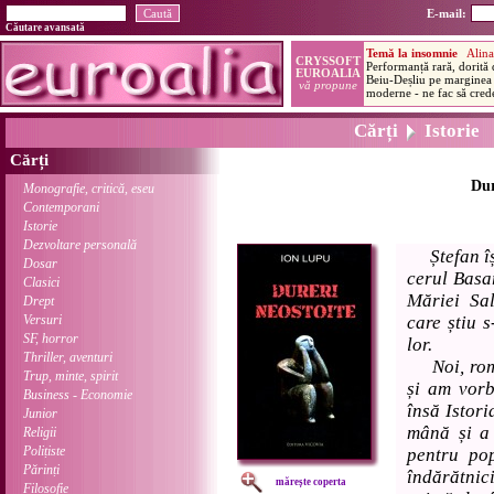
E-mail:
Căutare avansată
Cărți
Istorie
Cărți
Dur
Monografie, critică, eseu
Contemporani
Istorie
Dezvoltare personală
Ștefan î
Dosar
cerul Basa
Clasici
Măriei Sa
Drept
Versuri
care știu s
SF, horror
lor.
Thriller, aventuri
Noi, român
Trup, minte, spirit
și am vorb
Business - Economie
însă Istori
Junior
mână și a 
Religii
Polițiste
pentru po
Părinți
îndărătnic
mărește coperta
Filosofie