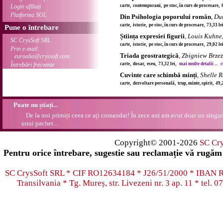
Login afiliați
carte, contemporani, pe stoc, în curs de procesare, 
Platforma SOL
Din Psihologia poporului român
,
Du
carte, istorie, pe stoc, în curs de procesare, 73,33 l
Pune o întrebare
Știința expresiei figurii
,
Louis Kuhne
SC CrysSoft SRL
carte, istorie, pe stoc, în curs de procesare, 29,02 l
Prin e-mail:
Triada geostrategică
,
Zbigniew Brzez
euroalia@cryssoft.com
Întrebări frecvente
carte, dosar, eseu, 73,32 lei,
mai multe detalii ...
c
Cuvinte care schimbă minți
,
Shelle 
carte, dezvoltare personală, trup, minte, spirit, 49,
Poate nu știați...
De la noi primiți ceea ce ați comandat! În zece ani am avut doar un singur
unui pachet...
Copyright© 2001-2026
SC Cr
Pentru orice întrebare, sugestie sau reclamație vă rugăm 
SC CrysSoft SRL * CIF RO12634184 * J26/51/2000 * IB
Transilvania * Tg. Mureș, str. Livezeni nr. 3 ap. 11 * tel.
07