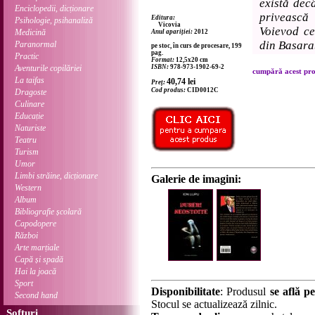
există decâ
Enciclopedii, dicționare
privească 
Editura:
Psihologie, psihanaliză
Vicovia
Voievod ce
Medicină
Anul apariției:
2012
din Basara
Paranormal
pe stoc, în curs de procesare, 199
pag.
Practic
Format:
12,5x20 cm
Aventurile copilăriei
ISBN:
978-973-1902-69-2
cumpără acest prod
La taifas
40,74
lei
Preț:
Cod produs:
CID0012C
Dragoste
Culinare
Educație
Naturiste
Teatru
Turism
Umor
Limbi străine, dicționare
Galerie de imagini:
Western
Album
Bibliografie școlară
Capodopere
Război
Arte marțiale
Capă și spadă
Hai la joacă
Sport
Disponibilitate
: Produsul
se află pe
Second hand
Stocul se actualizează zilnic.
Softuri