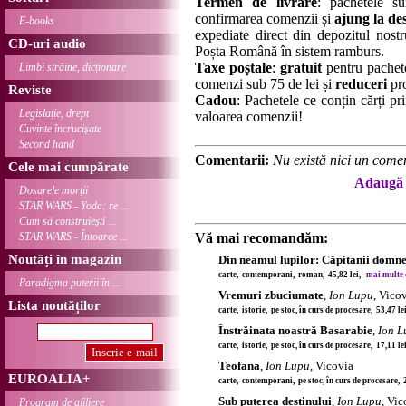
Termen de livrare
: pachetele su
confirmarea comenzii și
ajung la des
E-books
expediate direct din depozitul nostru
CD-uri audio
Poșta Română în sistem ramburs.
Taxe poștale
:
gratuit
pentru pachet
Limbi străine, dicționare
comenzi sub 75 de lei și
reduceri
pro
Reviste
Cadou
: Pachetele ce conțin cărți p
Legislație, drept
valoarea comenzii!
Cuvinte încrucișate
Second hand
Comentarii:
Nu există nici un comen
Cele mai cumpărate
Adaugă 
Dosarele morții
STAR WARS - Yoda: re ...
Cum să construiești ...
STAR WARS - Întoarce ...
Vă mai recomandăm:
Noutăți în magazin
Din neamul lupilor: Căpitanii domne
carte, contemporani, roman, 45,82 lei,
mai multe de
Paradigma puterii în ...
Vremuri zbuciumate
,
Ion Lupu
, Vico
Lista noutăților
carte, istorie, pe stoc, în curs de procesare, 53,47 l
Înstrăinata noastră Basarabie
,
Ion L
carte, istorie, pe stoc, în curs de procesare, 17,11 l
Teofana
,
Ion Lupu
, Vicovia
EUROALIA+
carte, contemporani, pe stoc, în curs de procesare, 
Sub puterea destinului
,
Ion Lupu
, Vic
Program de afiliere