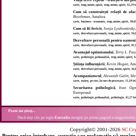
carte, trup, minte, spirit, trup, minte, spirit, 65,59 
Cum să construiești relații de afa
Boothman
, Amaltea
carte, business - economie, trup, minte, spirit, 38,6
Cum să fii fericit
,
Sonja Lyubomirsky
carte, dezvoltare personală, trup, minte, spirit, 94,
Dezvoltare personală pentru oameni 
carte, dezvoltare personală, trup, minte, spirit, 81,
Avantajul optimismului
,
Terry L. Pau
carte, psihologie, psihanaliză, trup, minte, spirit, 
Știința influențării
,
Kevin Hogan
, Am
carte, dezvoltare personală, trup, minte, spirit, 44,
Acompaniatorul
,
Alexandr Galin
, Id
carte, teatru, pe stoc, în curs de procesare, 11,10 le
Securitatea psihologică
,
Ivan Ogn
Europeană
carte, psihologie, psihanaliză, psihologie, 65,27 l
Poate nu știați...
Dacă dați clic pe sigla
Euroalia
mergeți pe prima pagină a magazinului.
Copyright© 2001-2026
SC Cr
Pentru orice întrebare, sugestie sau reclamație vă rugăm 