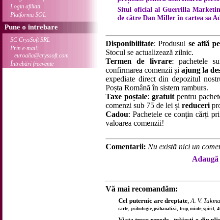
Login afiliați
Situl oficial al Guerrilla Marketi
Platforma SOL
de către Dan Miller în cartea sa Adi
Pune o întrebare
SC CrysSoft SRL
Disponibilitate
: Produsul
se află pe
Prin e-mail:
Stocul se actualizează zilnic.
euroalia@cryssoft.com
Termen de livrare
: pachetele su
Întrebări frecvente
confirmarea comenzii și
ajung la des
expediate direct din depozitul nostru
Poșta Română în sistem ramburs.
Taxe poștale
:
gratuit
pentru pachet
comenzi sub 75 de lei și
reduceri
pro
Cadou
: Pachetele ce conțin cărți p
valoarea comenzii!
Comentarii:
Nu există nici un comen
Adaugă 
Vă mai recomandăm:
Cel puternic are dreptate
,
A. V. Tukm
carte, psihologie, psihanaliză, trup, minte, spirit, 
Viața trece repede - trăiești-o din pli