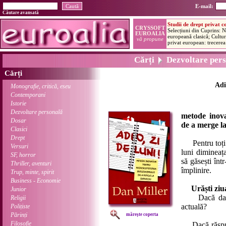
E-mail:
Căutare avansată
Cărți
Dezvoltare pers
Cărți
Adi
Monografie, critică, eseu
Contemporani
Istorie
Dezvoltare personală
metode inova
Dosar
de a merge la
Clasici
Drept
Pentru toți c
Versuri
luni dimineaț
SF, horror
să găsești înt
Thriller, aventuri
împlinire.
Trup, minte, spirit
Business - Economie
Urăști ziu
Junior
Dacă da, atu
Religii
actuală?
Polițiste
Părinți
mărește coperta
Filosofie
Dacă răspunsu