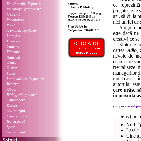
Enciclopedii, dicționare
ce reprezintă
Editura:
Amsta Publishing
Psihologie, psihanaliză
pregătește-te 
trup, minte, spirit, 288 pag.
Medicină
azi, să vii la 
Format:
13,5x20,5 cm
Paranormal
ISBN:
978-606-92057-5-4
nici un fel de 
Practic
80,66
lei
Singura modal
Preț:
Aventurile copilăriei
Cod produs:
CDA0011C
este dacă ne
La taifas
creativă ce se 
Dragoste
Sfaturile pra
Culinare
cartea
Adio, 
Educație
nevoie de înd
Naturiste
celor care vor
Teatru
revitalizeze 
Turism
managerilor d
Umor
muncească în
Limbi străine, dicționare
autorului este
Western
Album
care urăsc să
Bibliografie școlară
în privința as
Capodopere
Război
cumpără acest prod
Arte marțiale
Selecțiuni 
Capă și spadă
Hai la joacă
Nu fi "
Sport
Lasă-ți
Second hand
Cine îț
Softuri