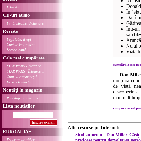
Nu aște
Donald 
E-books
În "sig
CD-uri audio
Dar îmi
Găsirea
Limbi străine, dicționare
Într-un
Reviste
sau ble
Legislație, drept
Aruncă-
Cuvinte încrucișate
Nu ai b
Second hand
Viață tr
Cele mai cumpărate
cumpără acest prod
STAR WARS - Yoda: re ...
STAR WARS - Întoarce ...
Dan Mille
Cum să construiești ...
mulți oameni 
Dosarele morții
de viață neaș
Noutăți în magazin
descoperiri a
mai mult timp 
Paradigma puterii în ...
Lista noutăților
cumpără acest prod
Alte resurse pe Internet:
EUROALIA+
Situl autorului, Dan Miller. Găsiț
Program de afiliere
prețioase pentru dezvoltarea perso