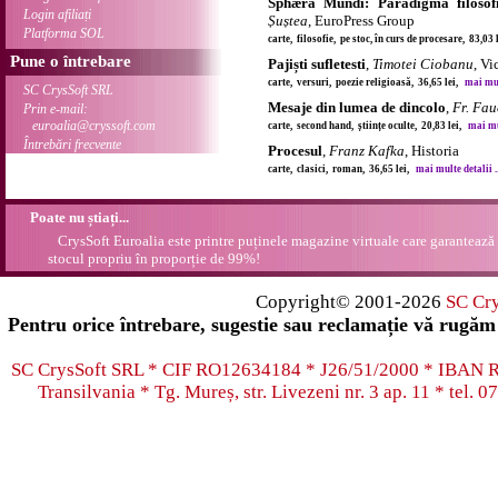
Sphæra Mundi: Paradigma filosof
Login afiliați
Șuștea
, EuroPress Group
Platforma SOL
carte, filosofie, pe stoc, în curs de procesare, 83,03
Pune o întrebare
Pajiști sufletesti
,
Timotei Ciobanu
, Vi
carte, versuri, poezie religioasă, 36,65 lei,
mai mult
SC CrysSoft SRL
Mesaje din lumea de dincolo
,
Fr. Fau
Prin e-mail:
euroalia@cryssoft.com
carte, second hand, științe oculte, 20,83 lei,
mai mul
Întrebări frecvente
Procesul
,
Franz Kafka
, Historia
carte, clasici, roman, 36,65 lei,
mai multe detalii ..
Poate nu știați...
CrysSoft Euroalia este printre puținele magazine virtuale care garantează 
stocul propriu în proporție de 99%!
Copyright© 2001-2026
SC Cr
Pentru orice întrebare, sugestie sau reclamație vă rugăm 
SC CrysSoft SRL * CIF RO12634184 * J26/51/2000 * IB
Transilvania * Tg. Mureș, str. Livezeni nr. 3 ap. 11 * tel.
07