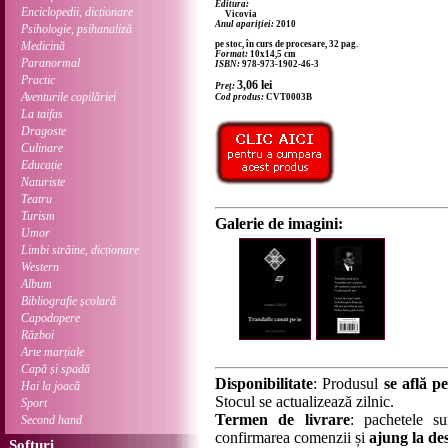
Editura:
Enciclopedii, dicționare
Vicovia
Anul apariției:
2010
Psihologie, psihanaliză
Medicină
pe stoc, în curs de procesare, 32 pag.
Format:
10x14,5 cm
Paranormal
ISBN:
978-973-1902-46-3
Practic
3,06
lei
Preț:
Aventurile copilăriei
Cod produs:
CVT0003B
La taifas
Dragoste
Culinare
Educație
Naturiste
Teatru
Turism
Galerie de imagini:
Umor
Limbi străine, dicționare
Western
Album
Bibliografie școlară
Capodopere
Război
Arte marțiale
Capă și spadă
Disponibilitate
: Produsul
se află pe
Hai la joacă
Stocul se actualizează zilnic.
Sport
Termen de livrare
: pachetele su
Second hand
confirmarea comenzii și
ajung la des
Softuri