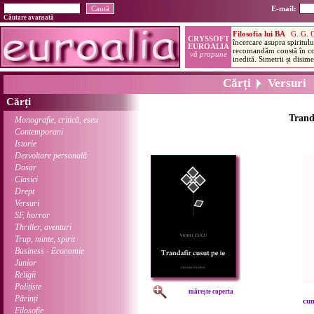
E-mail:
Căutare avansată
Cărți
Versuri
Cărți
Tranda
Monografie, critică, eseu
Contemporani
Istorie
Dezvoltare personală
Dosar
Clasici
Drept
Versuri
SF, horror
Thriller, aventuri
Trup, minte, spirit
Business - Economie
Junior
Religii
Polițiste
mărește coperta
Părinți
cum
Filosofie