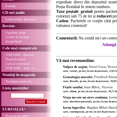
expediate direct din depozitul nostru
E-books
Poșta Română în sistem ramburs.
Taxe poștale
:
gratuit
pentru pachet
CD-uri audio
comenzi sub 75 de lei și
reduceri
pro
Limbi străine, dicționare
Cadou
: Pachetele ce conțin cărți p
valoarea comenzii!
Reviste
Legislație, drept
Cuvinte încrucișate
Comentarii:
Nu există nici un comen
Second hand
Adaugă 
Cele mai cumpărate
STAR WARS - Întoarce ...
Dosarele morții
Vă mai recomandăm:
Cum să construiești ...
Vulpea de argint
,
Viorel Cucu
, Vicovi
STAR WARS - Yoda: re ...
carte, versuri, pe stoc, în curs de procesare, 15,85 
Noutăți în magazin
Genealogia moralei
,
Friedrich Nietz
Paradigma puterii în ...
carte, filosofie, pe stoc, în curs de procesare, 39,96
Fețele satului
,
Ioan Măric
, Vicovia
Lista noutăților
carte, album, pe stoc, în curs de procesare, 38,71 l
Viața nu este un stres continuu
,
Loret
carte, dezvoltare personală, pe stoc, în curs de pro
Iarna îngerilor
,
Bogdan Mihai Dască
EUROALIA+
carte, contemporani, pe stoc, în curs de procesare, 
Program de afiliere