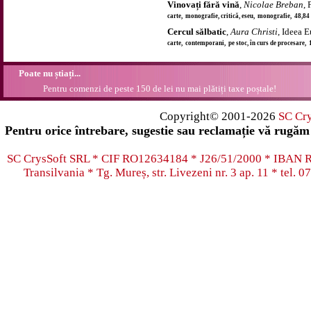
Vinovați fără vină
,
Nicolae Breban
,
carte, monografie, critică, eseu, monografie, 48,84
Cercul sălbatic
,
Aura Christi
, Ideea 
carte, contemporani, pe stoc, în curs de procesare,
Poate nu știați...
Pentru comenzi de peste 150 de lei nu mai plătiți taxe poștale!
Copyright© 2001-2026
SC Cr
Pentru orice întrebare, sugestie sau reclamație vă rugăm 
SC CrysSoft SRL * CIF RO12634184 * J26/51/2000 * IB
Transilvania * Tg. Mureș, str. Livezeni nr. 3 ap. 11 * tel.
07