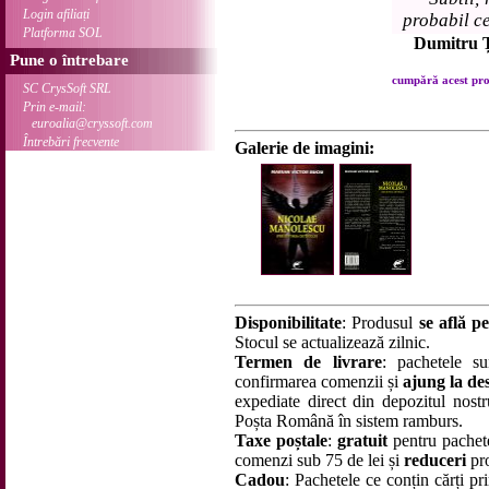
Login afiliați
probabil c
Platforma SOL
Dumitru 
Pune o întrebare
cumpără acest prod
SC CrysSoft SRL
Prin e-mail:
euroalia@cryssoft.com
Întrebări frecvente
Galerie de imagini:
Disponibilitate
: Produsul
se află pe
Stocul se actualizează zilnic.
Termen de livrare
: pachetele su
confirmarea comenzii și
ajung la des
expediate direct din depozitul nostru
Poșta Română în sistem ramburs.
Taxe poștale
:
gratuit
pentru pachet
comenzi sub 75 de lei și
reduceri
pro
Cadou
: Pachetele ce conțin cărți p