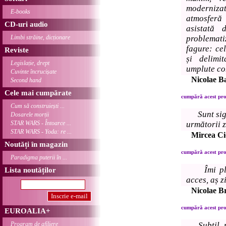
modernizată
E-books
atmosferă
CD-uri audio
asistată 
Limbi străine, dicționare
problemati
fagure: cel
Reviste
și delimi
Legislație, drept
umplute com
Cuvinte încrucișate
Nicolae B
Second hand
Cele mai cumpărate
cumpără acest prod
Cum să construiești ...
Sunt si
Dosarele morții
STAR WARS - Întoarce ...
următorii z
STAR WARS - Yoda: re ...
Mircea C
Noutăți în magazin
cumpără acest prod
Paradigma puterii în ...
Îmi p
Lista noutăților
acces, aș zi
Nicolae B
cumpără acest prod
EUROALIA+
Program de afiliere
Subtil,