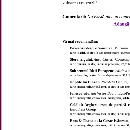
valoarea comenzii!
Comentarii:
Nu există nici un comen
Adaugă 
Vă mai recomandăm:
Povestire despre Sónecika
,
Mariana 
carte, clasici, pe stoc, în curs de procesare, 44,40 l
Sfera frigului
,
Aura Christi
, Contemp
carte, versuri, pe stoc, în curs de procesare, 23,31 
Sub semnul Ideii Europene
,
ediție al
carte, la taifas, pe stoc, în curs de procesare, 53,61
Nopțile lui Cioran
,
Nicoleta Dabija
,
carte, monografie, critică, eseu, pe stoc, în curs de
Ionesco
,
Marian Victor Buciu
, EuroPr
carte, monografie, critică, eseu, monografie, 48,84
Celălalt Arghezi: eseu de poetică r
EuroPress Group
carte, monografie, critică, eseu, pe stoc, în curs de
Eros & Thanatos la Cezar Ivănescu
,
carte, monografie, critică, eseu, critică literară, 51