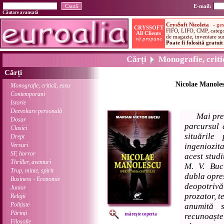
E-mail:
Căutare avansată
Cărți
Monografie, critic
Cărți
Nicolae Manolesc
Monografie, critică, eseu
Contemporani
Istorie
Dezvoltare personală
Mai pre
Dosar
parcursul 
Clasici
situările
Drept
Versuri
ingeniozit
SF, horror
acest studi
Thriller, aventuri
M. V. Buc
Trup, minte, spirit
dubla opres
Business - Economie
deopotrivă
Junior
prozator, t
Religii
Polițiste
anumită s
Părinți
mărește coperta
recunoaște
Filosofie