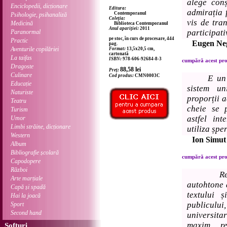
alege con
Enciclopedii, dicționare
Editura:
admirația 
Contemporanul
Psihologie, psihanaliză
Coleția:
vis de tra
Medicină
Biblioteca Contemporanul
Anul apariției:
2011
participati
Paranormal
pe stoc, în curs de procesare, 444
Practic
Eugen Neg
pag.
Aventurile copilăriei
Format:
13,5x20,5 cm,
cartonată
La taifas
ISBN:
978-606-92684-8-3
cumpără acest prod
Dragoste
88,58
lei
Preț:
Culinare
Cod produs:
CMN0003C
E un 
Educație
sistem un
Naturiste
proporții a
Teatru
cheie se p
Turism
astfel int
Umor
Limbi străine, dicționare
utiliza șpe
Western
Ion Simut
Album
Bibliografie școlară
cumpără acest prod
Capodopere
Război
R
Arte marțiale
autohtone a
Capă și spadă
textului 
Hai la joacă
publiculu
Sport
Second hand
universit
maxim, r
Softuri