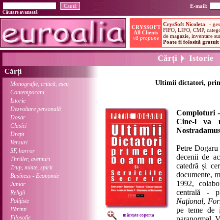
E-mail:
Căutare avansată
Cărți
Istorie
Cărți
Ultimii dictatori, pri
Monografie, critică, eseu
Contemporani
Istorie
Dezvoltare personală
Comploturi - 
Dosar
Cine-l va 
Clasici
Nostradamu
Drept
Versuri
Petre Dogaru (
SF, horror
decenii de act
Thriller, aventuri
catedră și cer
Trup, minte, spirit
documente, mem
Business - Economie
1992, colabo
Junior
centrală - 
Religii
Național
,
For
Polițiste
Părinți
pe teme de is
mărește coperta
Filosofie
paranormal. 