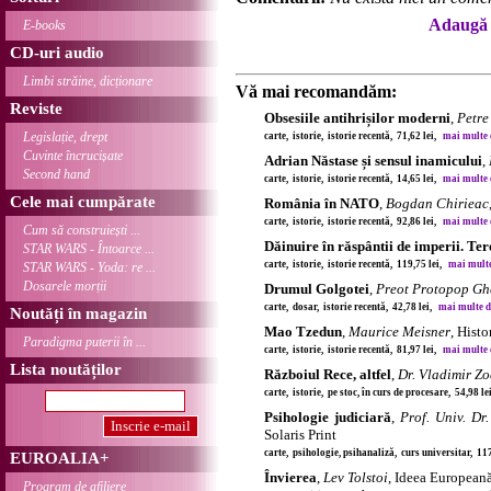
Adaugă 
E-books
CD-uri audio
Limbi străine, dicționare
Vă mai recomandăm:
Reviste
Obsesiile antihrișilor moderni
,
Petre
Legislație, drept
carte, istorie, istorie recentă, 71,62 lei,
mai multe de
Cuvinte încrucișate
Adrian Năstase și sensul inamicului
,
Second hand
carte, istorie, istorie recentă, 14,65 lei,
mai multe de
Cele mai cumpărate
România în NATO
,
Bogdan Chirieac
carte, istorie, istorie recentă, 92,86 lei,
mai multe de
Cum să construiești ...
Dăinuire în răspântii de imperii. Te
STAR WARS - Întoarce ...
carte, istorie, istorie recentă, 119,75 lei,
mai multe 
STAR WARS - Yoda: re ...
Dosarele morții
Drumul Golgotei
,
Preot Protopop Gh
carte, dosar, istorie recentă, 42,78 lei,
mai multe det
Noutăți în magazin
Mao Tzedun
,
Maurice Meisner
, Histo
Paradigma puterii în ...
carte, istorie, istorie recentă, 81,97 lei,
mai multe de
Lista noutăților
Războiul Rece, altfel
,
Dr. Vladimir Zo
carte, istorie, pe stoc, în curs de procesare, 54,98 l
Psihologie judiciară
,
Prof. Univ. Dr.
Solaris Print
carte, psihologie, psihanaliză, curs universitar, 11
EUROALIA+
Învierea
,
Lev Tolstoi
, Ideea European
Program de afiliere