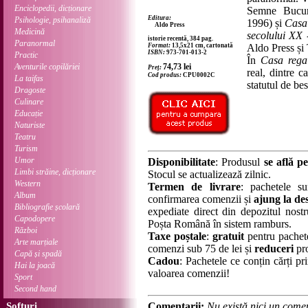
Enciclopedii, dicționare
Semne Bucure
Editura:
Psihologie, psihanaliză
1996) și
Casa 
Aldo Press
Medicină
secolului XX 
istorie recentă, 384 pag.
Paranormal
Format:
13,5x21 cm, cartonată
Aldo Press și 
ISBN:
973-701-013-2
Practic
În
Casa rega
Aventurile copilăriei
74,73
lei
Preț:
real, dintre 
Cod produs:
CPU0002C
La taifas
statutul de bes
Dragoste
Culinare
Educație
Naturiste
Teatru
Turism
Umor
Disponibilitate
: Produsul
se află pe
Limbi străine, dicționare
Stocul se actualizează zilnic.
Western
Termen de livrare
: pachetele su
Album
confirmarea comenzii și
ajung la des
Bibliografie școlară
expediate direct din depozitul nostru
Capodopere
Poșta Română în sistem ramburs.
Război
Taxe poștale
:
gratuit
pentru pachet
Arte marțiale
comenzi sub 75 de lei și
reduceri
pro
Capă și spadă
Cadou
: Pachetele ce conțin cărți p
Hai la joacă
valoarea comenzii!
Sport
Second hand
Softuri
Comentarii:
Nu există nici un comen