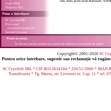
carte, clasici, pe stoc, în curs de procesare, 74,59 l
Login afiliați
Platforma SOL
Pune o întrebare
SC CrysSoft SRL
Prin e-mail:
euroalia@cryssoft.com
Întrebări frecvente
Poate nu știați...
În fiecare pachet punem un cupon de reducere și un semn de carte!
Copyright© 2001-2026
SC Cr
Pentru orice întrebare, sugestie sau reclamație vă rugăm 
SC CrysSoft SRL * CIF RO12634184 * J26/51/2000 * IB
Transilvania * Tg. Mureș, str. Livezeni nr. 3 ap. 11 * tel.
07