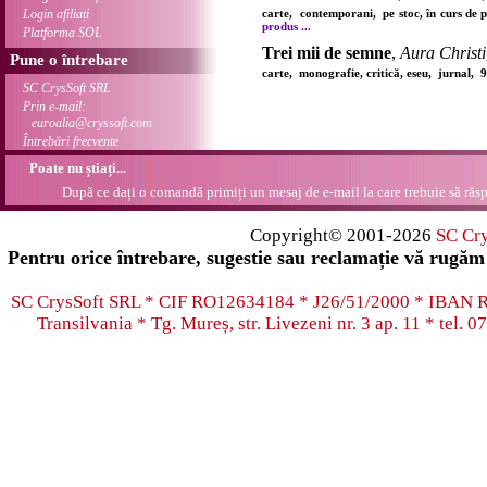
Login afiliați
carte, contemporani, pe stoc, în curs de 
produs ...
Platforma SOL
Trei mii de semne
,
Aura Christi
Pune o întrebare
carte, monografie, critică, eseu, jurnal, 
SC CrysSoft SRL
Prin e-mail:
euroalia@cryssoft.com
Întrebări frecvente
Poate nu știați...
După ce dați o comandă primiți un mesaj de e-mail la care trebuie să răsp
Copyright© 2001-2026
SC Cr
Pentru orice întrebare, sugestie sau reclamație vă rugăm 
SC CrysSoft SRL * CIF RO12634184 * J26/51/2000 * IB
Transilvania * Tg. Mureș, str. Livezeni nr. 3 ap. 11 * tel.
07