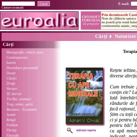
E-mail:
Căutare avansată
Cărți
Naturiste
Cărți
Terapia
Monografie, critică, eseu
Contemporani
Istorie
Dezvoltare personală
Rețete ieftine
Dosar
diverse afecți
Clasici
Drept
Cum trebuie f
Versuri
conțin ele? La
SF, horror
Iată întrebă
Thriller, aventuri
rândurile de 
Trup, minte, spirit
facă rațional,
Business - Economie
Știm cu toții 
Junior
ci și pentru b
Religii
pentru băi? Î
Polițiste
Părinți
cu apă miner
mărește coperta
Filosofie
indicată pe