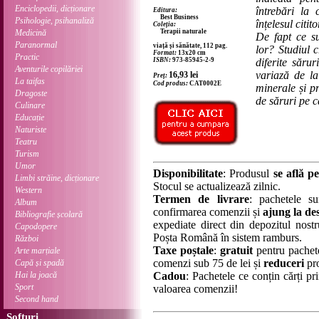
Enciclopedii, dicționare
întrebări la
Editura:
Best Business
Psihologie, psihanaliză
înțelesul citito
Coleția:
Medicină
Terapii naturale
De fapt ce su
Paranormal
viață și sănătate, 112 pag.
lor? Studiul 
Format:
13x20 cm
Practic
ISBN:
973-85945-2-9
diferite sărur
Aventurile copilăriei
variază de l
16,93
lei
Preț:
La taifas
Cod produs:
CAT0002E
minerale și pr
Dragoste
de săruri pe c
Culinare
Educație
Naturiste
Teatru
Turism
Umor
Disponibilitate
: Produsul
se află pe
Limbi străine, dicționare
Stocul se actualizează zilnic.
Western
Termen de livrare
: pachetele su
Album
confirmarea comenzii și
ajung la des
Bibliografie școlară
expediate direct din depozitul nostru
Capodopere
Poșta Română în sistem ramburs.
Război
Taxe poștale
:
gratuit
pentru pachet
Arte marțiale
comenzi sub 75 de lei și
reduceri
pro
Capă și spadă
Hai la joacă
Cadou
: Pachetele ce conțin cărți p
Sport
valoarea comenzii!
Second hand
Softuri