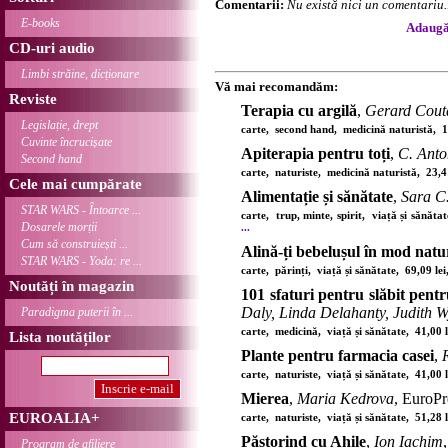
Comentarii:
Nu există nici un comentariu..
E-books
Adaugă 
CD-uri audio
Limbi străine, dicționare
Vă mai recomandăm:
Reviste
Terapia cu argilă
,
Gerard Cout
Legislație, drept
carte, second hand, medicină naturistă, 
Cuvinte încrucișate
Apiterapia pentru toți
,
C. Ant
Second hand
carte, naturiste, medicină naturistă, 23,
Cele mai cumpărate
Alimentație și sănătate
,
Sara C
STAR WARS - Întoarce ...
carte, trup, minte, spirit, viață și sănăt
Dosarele morții
...
Cum să construiești ...
Alină-ți bebelușul în mod natu
STAR WARS - Yoda: re ...
carte, părinți, viață și sănătate, 69,09 l
Noutăți în magazin
101 sfaturi pentru slăbit pentr
Daly, Linda Delahanty, Judith W
Paradigma puterii în ...
carte, medicină, viață și sănătate, 41,00
Lista noutăților
Plante pentru farmacia casei
,
carte, naturiste, viață și sănătate, 41,00
Mierea
,
Maria Kedrova
, EuroP
EUROALIA+
carte, naturiste, viață și sănătate, 51,28
Păstorind cu Ahile
,
Ion Iachim
Program de afiliere