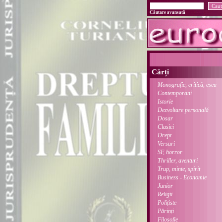
Căutare avansată
Cărți
Monografie, critică, eseu
Contemporani
Istorie
Dezvoltare personală
Dosar
Clasici
Drept
Versuri
SF, horror
Thriller, aventuri
Trup, minte, spirit
Business - Economie
Junior
Religii
Polițiste
Părinți
Filosofie