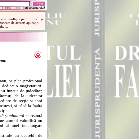
t nou pentru firme
|
Ai uitat parola?
ianu
ianu, pe plan profesional
 dedicat-o magistraturii.
it funcția de judecător,
torești, de la judecător
ședinte de secție și apoi
uresti, și până la înalta
tiție.
tă
și
adnotată
reprezintă
are autorul valorifică un
rod al unei îndelungate
nstituie un deosebit de