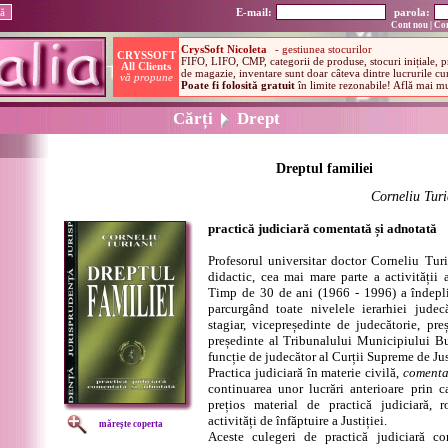
E-mail:
parola:
Cont nou
|
Con
Cărți
Drept
Dreptul familiei
Corneliu Tur
practică judiciară comentată și adnotată
Profesorul universitar doctor Corneliu Tur
didactic, cea mai mare parte a activității a
Timp de 30 de ani (1966 - 1996) a îndeplin
parcurgând toate nivelele ierarhiei judecă
stagiar, vicepreședinte de judecătorie, pre
președinte al Tribunalului Municipiului Buc
funcție de judecător al Curții Supreme de Jus
Practica judiciară în materie civilă,
comenta
continuarea unor lucrări anterioare prin c
prețios material de practică judiciară, 
activități de înfăptuire a Justiției.
mărește coperta
Aceste culegeri de practică judiciară co