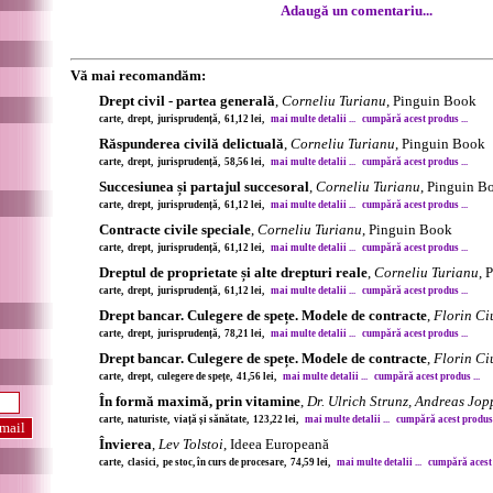
Adaugă un comentariu...
Vă mai recomandăm:
Drept civil - partea generală
,
Corneliu Turianu
, Pinguin Book
carte, drept, jurisprudență, 61,12 lei,
mai multe detalii ...
cumpără acest produs ...
Răspunderea civilă delictuală
,
Corneliu Turianu
, Pinguin Book
carte, drept, jurisprudență, 58,56 lei,
mai multe detalii ...
cumpără acest produs ...
Succesiunea și partajul succesoral
,
Corneliu Turianu
, Pinguin B
carte, drept, jurisprudență, 61,12 lei,
mai multe detalii ...
cumpără acest produs ...
Contracte civile speciale
,
Corneliu Turianu
, Pinguin Book
carte, drept, jurisprudență, 61,12 lei,
mai multe detalii ...
cumpără acest produs ...
Dreptul de proprietate și alte drepturi reale
,
Corneliu Turianu
, 
carte, drept, jurisprudență, 61,12 lei,
mai multe detalii ...
cumpără acest produs ...
Drept bancar. Culegere de spețe. Modele de contracte
,
Florin Ci
carte, drept, jurisprudență, 78,21 lei,
mai multe detalii ...
cumpără acest produs ...
Drept bancar. Culegere de spețe. Modele de contracte
,
Florin Ci
carte, drept, culegere de spețe, 41,56 lei,
mai multe detalii ...
cumpără acest produs ...
În formă maximă, prin vitamine
,
Dr. Ulrich Strunz, Andreas Jop
carte, naturiste, viață și sănătate, 123,22 lei,
mai multe detalii ...
cumpără acest produs .
Învierea
,
Lev Tolstoi
, Ideea Europeană
carte, clasici, pe stoc, în curs de procesare, 74,59 lei,
mai multe detalii ...
cumpără acest 