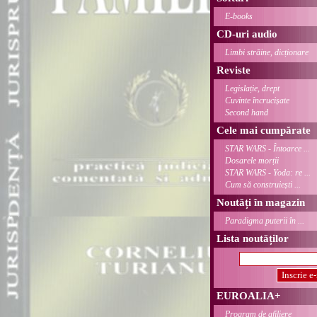
E-books
CD-uri audio
Limbi străine, dicționare
Reviste
Legislație, drept
Cuvinte încrucișate
Second hand
Cele mai cumpărate
STAR WARS - Întoarce ...
Dosarele morții
STAR WARS - Yoda: re ...
Cum să construiești ...
Noutăți în magazin
Paradigma puterii în ...
Lista noutăților
EUROALIA+
Program de afiliere