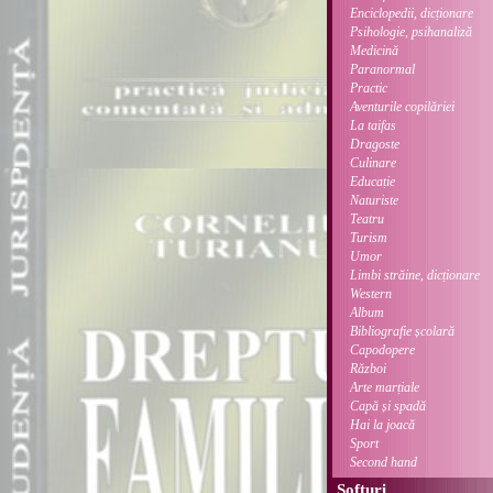
Enciclopedii, dicționare
Psihologie, psihanaliză
Medicină
Paranormal
Practic
Aventurile copilăriei
La taifas
Dragoste
Culinare
Educație
Naturiste
Teatru
Turism
Umor
Limbi străine, dicționare
Western
Album
Bibliografie școlară
Capodopere
Război
Arte marțiale
Capă și spadă
Hai la joacă
Sport
Second hand
Softuri