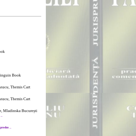
ook
Pinguin Book
utacu
, Themis Cart
utacu
, Themis Cart
p
, Mladinska București
..
produs ...