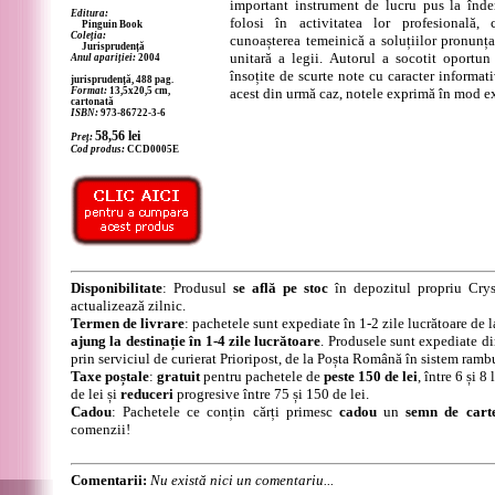
important instrument de lucru pus la îndem
Editura:
folosi în activitatea lor profesională, 
Pinguin Book
Coleția:
cunoașterea temeinică a soluțiilor pronunțat
Jurisprudență
unitară a legii. Autorul a socotit oportun
Anul apariției:
2004
însoțite de scurte note cu caracter informativ
jurisprudență, 488 pag.
Format:
13,5x20,5 cm,
acest din urmă caz, notele exprimă în mod ex
cartonată
ISBN:
973-86722-3-6
58,56
lei
Preț:
Cod produs:
CCD0005E
Disponibilitate
: Produsul
se află pe stoc
în depozitul propriu Crys
actualizează zilnic.
Termen de livrare
: pachetele sunt expediate în 1-2 zile lucrătoare de 
ajung la destinație în 1-4 zile lucrătoare
. Produsele sunt expediate di
prin serviciul de curierat Prioripost, de la Poșta Română în sistem ramb
Taxe poștale
:
gratuit
pentru pachetele de
peste 150 de lei
, între 6 și 
de lei și
reduceri
progresive între 75 și 150 de lei.
Cadou
: Pachetele ce conțin cărți primesc
cadou
un
semn de cart
comenzii!
Comentarii:
Nu există nici un comentariu...