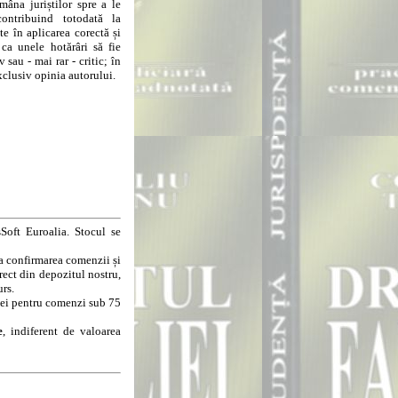
âna juriștilor spre a le
contribuind totodată la
e în aplicarea corectă și
 ca unele hotărâri să fie
 sau - mai rar - critic; în
clusiv opinia autorului.
Soft Euroalia. Stocul se
la confirmarea comenzii și
rect din depozitul nostru,
urs.
8 lei pentru comenzi sub 75
e
, indiferent de valoarea