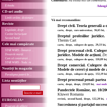
Comentarii:
Nu există nici un comentariu..
E-books
Adaugă 
CD-uri audio
Limbi străine, dicționare
Vă mai recomandăm:
Reviste
Drept civil. Teoria generală a o
Legislație, drept
carte, drept, curs universitar, 36,65 lei,
Cuvinte încrucișate
Dreptul profesiilor juridice
Second hand
Themis Cart
Cele mai cumpărate
carte, drept, culegere de spețe, 29,33 le
STAR WARS - Întoarce ...
Drept procesual civil. Culeger
Dosarele morții
juridice. Modele de acțiuni
,
Dr
Cum să construiești ...
carte, drept, culegere de spețe, 110,89 l
STAR WARS - Yoda: re ...
Drept comercial. Culegere de
Noutăți în magazin
Modele de cereri și modele de 
carte, drept, culegere de spețe, 132,19 l
Paradigma puterii în ...
Drept procesual penal: partea 
Lista noutăților
carte, drept, drept, 224,03 lei,
mai multe
Pandectele Române, nr. 10/20
Kluwer Romania
revistă, second hand, drept, 122,20 lei,
EUROALIA+
Succesiunea și partajul succes
Program de afiliere