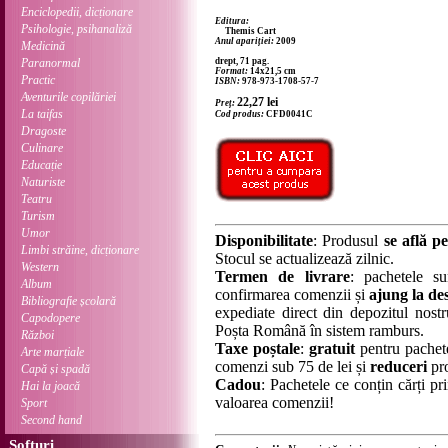
Enciclopedii, dicționare
Editura:
Psihologie, psihanaliză
Themis Cart
Anul apariției:
2009
Medicină
Paranormal
drept, 71 pag.
Format:
14x21,5 cm
Practic
ISBN:
978-973-1708-57-7
Aventurile copilăriei
22,27
lei
Preț:
La taifas
Cod produs:
CFD0041C
Dragoste
Culinare
Educație
Naturiste
Teatru
Turism
Umor
Disponibilitate
: Produsul
se află pe
Limbi străine, dicționare
Stocul se actualizează zilnic.
Western
Termen de livrare
: pachetele su
Album
confirmarea comenzii și
ajung la des
Bibliografie școlară
expediate direct din depozitul nostru
Capodopere
Poșta Română în sistem ramburs.
Război
Taxe poștale
:
gratuit
pentru pachet
Arte marțiale
comenzi sub 75 de lei și
reduceri
pro
Capă și spadă
Cadou
: Pachetele ce conțin cărți p
Hai la joacă
valoarea comenzii!
Sport
Second hand
Softuri