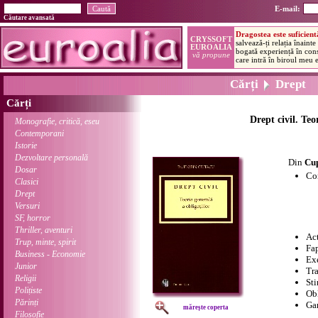
E-mail:
Căutare avansată
Cărți
Drept
Cărți
Drept civil. Teo
Monografie, critică, eseu
Contemporani
Istorie
Dezvoltare personală
Din
Cu
Dosar
Con
Clasici
Drept
Versuri
SF, horror
Thriller, aventuri
Act
Trup, minte, spirit
Fap
Business - Economie
Exe
Junior
Tra
Religii
Sti
Polițiste
Ob
Părinți
Gar
mărește coperta
Filosofie