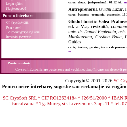
carte, drept, jurisprudență, 61,12 lei,
ma
Login afiliați
Platforma SOL
Antreprenorul
,
Ovidiu Lazăr
, 
carte, business - economie, economie, 18
Pune o întrebare
Ghidul turistic Valea Prahov
SC CrysSoft SRL
ed. a V-a, revizuită
,
coordona
Prin e-mail:
univ. dr. Daniel Peptenatu, asis.
euroalia@cryssoft.com
Murătoreanu, Cristina Baila, 
Întrebări frecvente
Guides
carte, turism, pe stoc, în curs de proces
...
Poate nu știați...
CrysSoft Euroalia are peste zece ani vechime, timp în care am deservit pes
Copyright© 2001-2026
SC Cr
Pentru orice întrebare, sugestie sau reclamație vă rugăm 
SC CrysSoft SRL * CIF RO12634184 * J26/51/2000 * IB
Transilvania * Tg. Mureș, str. Livezeni nr. 3 ap. 11 * tel.
07