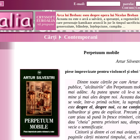
E-mail:
parola:
Cont nou
|
Con
Cărți
Contemporani
Perpetuum mobile
Artur Silvestr
piese improvizate pentru violoncel și oboi *
Dintre toate cărțile pe care Artur 
publice, "alcătuirile" din
Perpetuum mob
mai adânc. Aș putea spune că le-a sc
mine și mai ales despre noi. Aceasta da
se vede, într-o primă ochire, la supraf
este
despre el
,
despre noi
, ea
ne conți
tulburător și greu de explicat. Precum p
care știau să pună în fresce trimiteri, ci
dau "cheia" pentru privitori sau, dimpo
vecie o semnificație.
Cititorii și dintre ei cei mai avizați, sc
paginile cărții misterul timpului, al scri