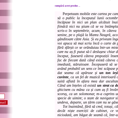
cumpără acest produs ...
Perpetuum mobile
este cartea pe ca
să o public la începutul lunii octomb
încăpuse în nici un plan alcătuit înai
fiindcă nici nu știam că se va întâmpla
scris-o în septembrie, acum, în câteva 
senine, pe o plajă la Marea Neagră, aco
gânditoare către Asia. Și eu priveam îngâ
voi apuca să mai scriu încă o carte de po
fără sfârșit ce se orânduiau într-un mist
care nu aș fi putut să-l deslușesc chiar 
început, fuseseră câteva propoziții îns
fac de fiecare dată când există câteva c
imediată, stăruitoare. Începuseră să se 
având probabil un sens ce îmi scăpase
dat seama că apăruse și
un ton ieși
cuvinte
, ca un fel de muzică interioară 
suită aflată în afara mea dar asculta
Când am înțeles că există
un strat ca d
ghicisem cu mâna ca și cum aș fi învâr
scoruș, ca un solomonar, m-a cuprins un
specie de uimire; o stare de navigator si
undeva, departe, un țărm care nu se găse
Tot înaintând, fără să cred, totuși, că
decât niște exerciții de cabinet, ce 
niciodată, am băgat de seamă că, într-un