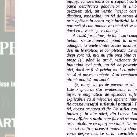
înfățișarea exterioară ce a căpătat cart
parcă descifrarea gândurilor, în lim
așezasem aici, un veșnic început car
dispărea, renăscând; un fel de
pecete d
prin apăsare în ceara roșie încălzită la 
poruncă și cum anume va trebui să se m
dacă ea a venit: și se cunoaște.
Această formulare, de înțelesuri comp
trebuie să se-ntărească până la urm
adăugat, la unele dintre aceste alcătuiri
deși nu le explică, le completează. Le 
drept vorbind, nici nu știu prea bine ce 
proze
(și, până la urmă, vizionate de
înaintând mai mult, un fel de
povestir
aici, dacă ar fi să privim totul cu măsur
ca să ai poveste trebuie să ai evenimen
ultimă analiză, nu sunt?
Și, totuși, un fel de
poveste
există,
Este o epică de stări evanescente, la li
înșiruire enigmatică de episoade sufle
explicabile ca și mișcările aparent inint
fie acesta
mesajul sufletului natural
? P
fel, acesta ar putea să fie. Un
suflet
care
înțeles și în alte părți, din Lumea La
acest
alfabet straniu
care face să se poa
orice alcătuire ce aparține viului. De-
- ca să confirm această ipoteză și chiar 
vorbe despre ceea ce scriu:
cuvintele 