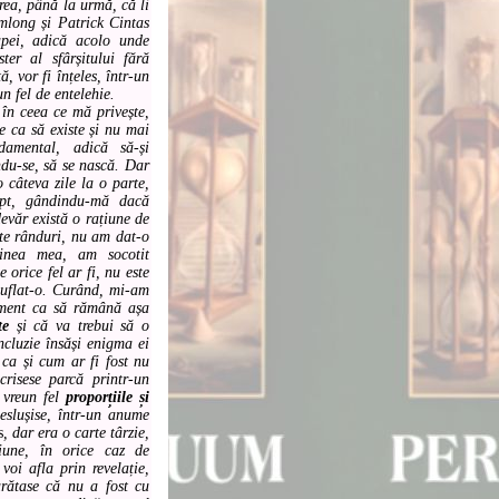
ărea, până la urmă, că li
mlong și Patrick Cintas
pei, adică acolo unde
ter al sfârșitului fără
ă, vor fi înțeles, într-un
un fel de entelehie.
n ceea ce mă privește,
ie ca să existe și nu mai
amental, adică să-și
ndu-se, să se nască. Dar
 câteva zile la o parte,
pt, gândindu-mă dacă
devăr există o rațiune de
lte rânduri, nu am dat-o
sinea mea, am socotit
 orice fel ar fi, nu este
suflat-o. Curând, mi-am
ment ca să rămână așa
te
și că va trebui să o
ncluzie însăși enigma ei
ca și cum ar fi fost nu
crisese parcă printr-un
 vreun fel
proporțiile și
eslușise, într-un anume
s
, dar era o carte târzie,
iune, în orice caz de
oi afla prin revelație,
arătase că nu a fost cu