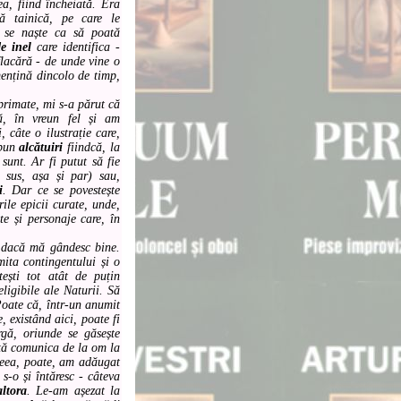
ea, fiind încheiată. Era
bă tainică, pe care le
e se naște ca să poată
e inel
care identifica -
flacără - de unde vine o
ențină dincolo de timp,
rimate, mi s-a părut că
ă, în vreun fel și am
, câte o ilustrație care,
spun
alcătuiri
fiindcă, la
sunt. Ar fi putut să fie
 sus, așa și par) sau,
i
. Dar ce se povestește
ile epicii curate, unde,
te și personaje care, în
 dacă mă gândesc bine.
mita contingentului și o
tești tot atât de puțin
eligibile ale Naturii. Să
oate că, într-un anumit
, existând aici, poate fi
rgă, oriunde se găsește
tă comunica de la om la
aceea, poate, am adăugat
s-o și întăresc - câteva
altora
. Le-am așezat la