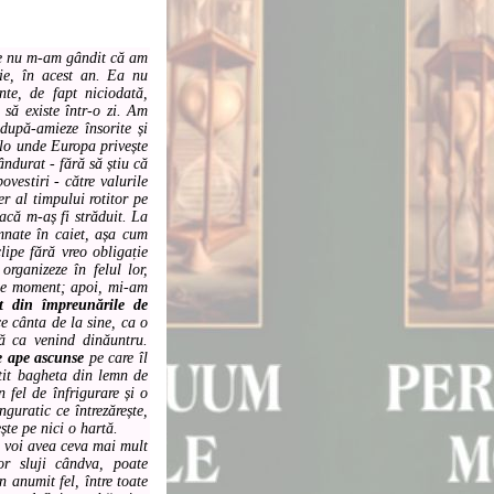
re nu m-am gândit că am
rie, în acest an. Ea nu
nte, de fapt niciodată,
 să existe într-o zi. Am
după-amieze însorite și
lo unde Europa privește
ndurat - fără să știu că
vestiri - către valurile
er al timpului rotitor pe
dacă m-aș fi străduit. La
emnate în caiet, așa cum
lipe fără vreo obligație
organizeze în felul lor,
 pe moment; apoi, mi-am
t din împreunările de
ce cânta de la sine, ca o
tă ca venind dinăuntru.
e ape ascunse
pe care îl
tit bagheta din lemn de
 fel de înfrigurare și o
nguratic ce întrezărește,
ște pe nici o hartă.
 voi avea ceva mai mult
vor sluji cândva, poate
 anumit fel, între toate