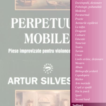
Enciclopedii, dicționare
Psihologie, psihanaliză
Medicină
Paranormal
Practic
Aventurile copilăriei
La taifas
Dragoste
Culinare
Educație
Naturiste
Teatru
Turism
Umor
Limbi străine, dicționare
Western
Album
Bibliografie școlară
Capodopere
Război
Arte marțiale
Capă și spadă
Hai la joacă
Sport
Second hand
Softuri