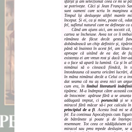
sfârșit și am selecționat ceea ce mi se p
se potrivește. Căci și Jean François Sa
sunt oameni care scriu în marginea a
Timpul își deslușește altfel marele mis
început. Și ei, ca și mine, poate că, odat
fel, sufletul natural care ne definește ca 
Când am ajuns aici, am socotit că, î
cartea se încheiase. Avea tot ce îi trebu
rămânea de făcut decât gestul fund
dobândească un chip definitiv și, tipări
până să înaintez în acest fel, am lăsat-o
aproape că uitând de ea dar, de fa
existența ei are vreun rost și dacă într-a
a o face să apară la lumină. Ca și în a
nimănui să o citească fiindcă, în 
întotdeauna că soarta oricărei lucrări, de
în mâna nimănui decât a Celui ce a in
dat seama că nu aș avea nici un argu
cum era, în
limbul literaturii indefini
tipăresc. M-a îndreptat către această co
de întocmire: apăruse fără a se anunța 
adăugată treptat, ci
poruncită
și se s
miracol fără măcar să-i pot calcula în
principiul de a fi
. Acesta însă mi se d
fel. Ea continua
Apocalypsis cum figuri
de bătrânețe și poate și de înțelepc
resemnare. Tot ceea ce nădăjduisem că v
miracol sau prea repede deslușire, se 