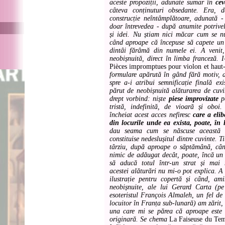
aceste propoziții, adunate sumar în
cev
câteva conținuturi obsedante. Era, 
construcție neîntâmplătoare, adunată 
doar întrevedea - după anumite potrivel
și idei. Nu știam nici măcar cum se n
când aproape că începuse să capete un 
dintâi fărâmă din numele ei. A venit, 
neobișnuită, direct în limba franceză. I-
Pièces impromptues pour violon et haut
formulare apărută în gând fără motiv, 
spre a-i atribui semnificație finală exis
părut de neobișnuită alăturarea de cuvi
drept vorbind: niște
piese improvizate
pe
tristă, indefinită, de vioară și oboi
încheiat acest acces nefiresc
care a elib
din locurile unde ea exista, poate, în 
dau seama cum se născuse această 
constituise nedeslușitul dintre cuvinte. T
târziu, după aproape o săptămână, cân
nimic de adăugat decât, poate, încă un 
să aducă totul într-un strat și mai 
acestei alăturări nu mi-o pot explica. 
ilustrație pentru copertă și când, ami
neobișnuite, ale lui Gerard Carta (pe
esoteristul François Almaleh, un fel de 
locuitor în Franța sub-lunară) am zărit, î
una care mi se părea că aproape este
originară. Se chema
La Faiseuse du Te