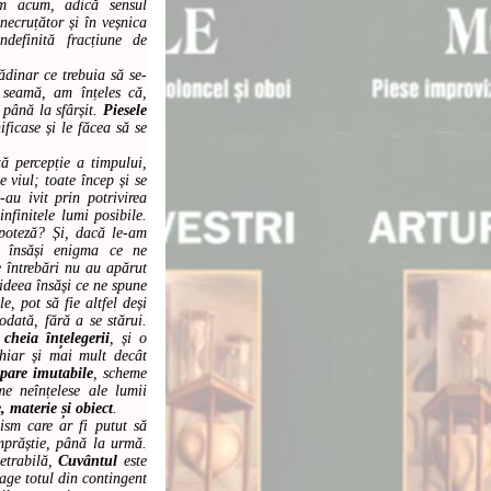
am acum, adică sensul
necruțător și în veșnica
definită fracțiune de
inar ce trebuia să se-
n seamă, am înțeles că,
 până la sfârșit.
Piesele
ficase și le făcea să se
percepție a timpului,
 viul; toate încep și se
au ivit prin potrivirea
nfinitele lumi posibile.
ipoteză? Și, dacă le-am
i însăși enigma ce ne
e întrebări nu au apărut
 ideea însăși ce ne spune
e, pot să fie altfel deși
odată, fără a se stărui.
e
cheia înțelegerii
, și o
chiar și mai mult decât
ipare imutabile
, scheme
me neînțelese ale lumii
, materie și obiect
.
m care ar fi putut să
împrăștie, până la urmă.
netrabilă,
Cuvântul
este
trage totul din contingent