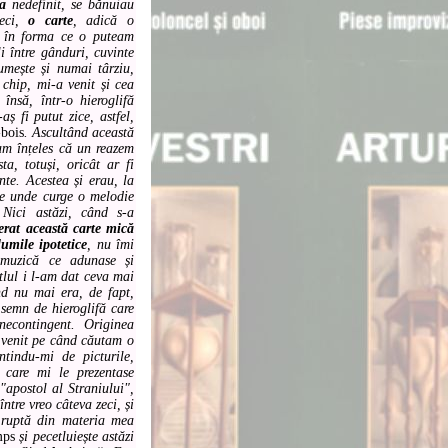
a
nedefinit, se bănuiau
deci,
o carte
, adică o
- în forma ce o puteam
i între gânduri, cuvinte
umește și numai târziu,
chip, mi-a venit și cea
însă, într-o hieroglifă
aș fi putut zice, astfel,
-bois
. Ascultând această
am înțeles că un reazem
ta, totuși, oricât ar fi
nte. Acestea și erau, la
 unde curge o melodie
. Nici astăzi, când s-a
erat această carte mică
lumile ipotetice
, nu îmi
muzică ce adunase și
itlul i l-am dat ceva mai
d nu mai era, de fapt,
semn de hieroglifă care
necontingent. Originea
A venit pe când căutam o
ntindu-mi de picturile,
 care mi le prezentase
"apostol al Straniului",
ntre vreo câteva zeci, și
 ruptă din materia mea
mps
și pecetluiește astăzi