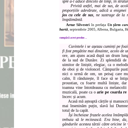
spre a-l aduce dincolo de timp, în stratur
Privită astfel, mai de sus, de acolo
proporțiile adevărate, adică a enigmei
jos cu cele de sus
, ne sustrage de la 
înspăimântă.
Artur Silvestri
în prefața
Un țărm care
hartă
, septembrie 2005, Albena, Bulgaria, 
cumpără acest produs ...
Cuvintele i se așezau cuminți pe foai
fi fost pregătite mai dinainte, acolo de
ore, am ajuns acasă după un drum lung
de la sud de Dunăre. Zi splendidă de
uimitor de liniștit, elegiac, ca o melo
de oboi și de violoncel. Câmpurile pusti
nici o urmă de om, un peisaj care mul
calm, îl rânduiește, îl face să se înti
proustian, cu foarte multă liniște, dar
toamna vine întotdeauna cu melancolii
muzicală, poate ca o
arie pe coarda re
încerc și acum.
Acasă mă așteaptă cărțile și manuscrise
mai înseninăm puțin, slavă lui Dumne
totul de la capăt.
Își încheiase frazele acelea întâmplăto
trebuia să le recitească. Era bine, d
gândurile acestea târzii către oricine le