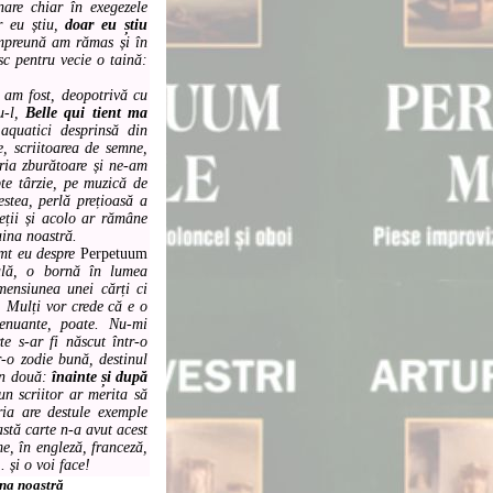
nare chiar în exegezele
ar eu știu,
doar eu știu
împreună am rămas și în
sc pentru vecie o taină:
m fost, deopotrivă cu
u-l,
Belle qui tient ma
aquatici desprinsă din
e, scriitoarea de semne,
ria zburătoare și ne-am
pte târzie, pe muzică de
stea, perlă prețioasă a
ieții și acolo ar rămâne
aina noastră.
mt eu despre
Perpetuum
ală, o bornă în lumea
mensiunea unei cărți ci
. Mulți vor crede că e o
tenuante, poate. Nu-mi
e s-ar fi născut într-o
tr-o zodie bună, destinul
 în două:
înainte și după
un scriitor ar merita să
ria are destule exemple
stă carte n-a avut acest
me, în engleză, franceză,
. și o voi face!
na noastră