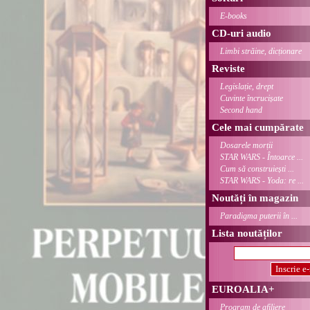
E-books
CD-uri audio
Limbi străine, dicționare
Reviste
Legislație, drept
Cuvinte încrucișate
Second hand
Cele mai cumpărate
Dosarele morții
STAR WARS - Întoarce ...
Cum să construiești ...
STAR WARS - Yoda: re ...
Noutăți în magazin
Paradigma puterii în ...
Lista noutăților
EUROALIA+
Program de afiliere