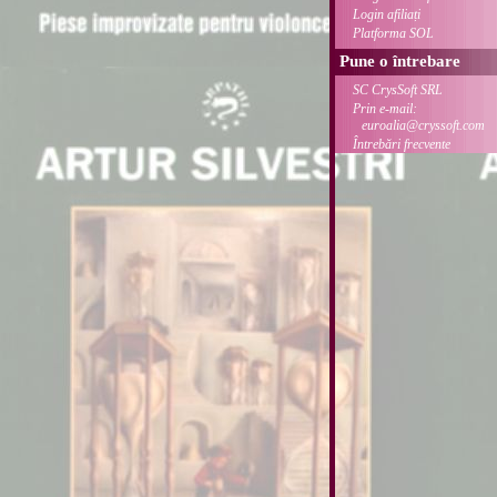
Login afiliați
Platforma SOL
Pune o întrebare
SC CrysSoft SRL
Prin e-mail:
euroalia@cryssoft.com
Întrebări frecvente