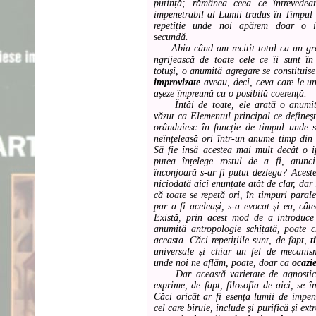
putință; rămânea ceea ce întrevede
impenetrabil al Lumii tradus în Timpul 
repetiție unde noi apărem doar o in
secundă.
Abia când am recitit totul ca un grăd
ngrijească de toate cele ce îi sunt î
totuși, o anumită agregare se constituise
improvizate
aveau, deci, ceva care le uni
așeze împreună cu o posibilă coerență.
Întâi de toate, ele arată o anumită 
văzut ca Elementul principal ce definește
orânduiesc în funcție de timpul unde s-
neînțeleasă ori într-un anume timp din i
Să fie însă acestea mai mult decât o 
putea înțelege rostul de a fi, atunc
înconjoară s-ar fi putut dezlega? Acest
niciodată aici enunțate atât de clar, dar
că toate se repetă ori, în timpuri paralel
par a fi aceleași, s-a evocat și ea, câte
Există, prin acest mod de a introduc
anumită antropologie schițată, poate 
aceasta. Căci repetițiile sunt, de fapt,
t
universale și chiar un fel de mecanis
unde noi ne aflăm, poate, doar ca
ocazie
Dar această varietate de agnosticis
exprime, de fapt, filosofia de aici, se 
Căci oricât ar fi esența lumii de impe
cel care biruie, include și purifică și ex