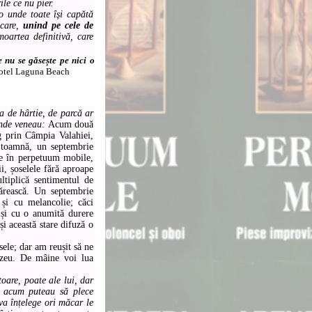
ile ce nu pier.
 unde toate își capătă
 care,
unind pe cele de
moartea definitivă, care
 nu se găsește pe nici o
Hotel Laguna Beach
a de hârtie, de parcă ar
 unde veneau:
Acum două
 prin Câmpia Valahiei,
 toamnă, un septembrie
die în perpetuum mobile,
i, șoselele fără aproape
tiplică sentimentul de
părească. Un septembrie
 și cu melancolie; căci
 și cu o anumită durere
și această stare difuză o
le; dar am reușit să ne
zeu. De mâine voi lua
are, poate ale lui, dar
a, acum puteau să plece
 va înțelege ori măcar le