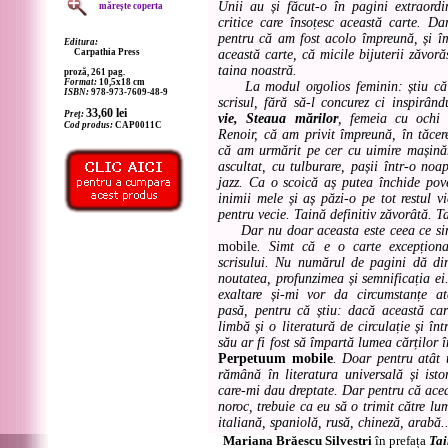
Unii au și făcut-o în pagini extraordi
mărește coperta
critice care însoțesc această carte. D
pentru că am fost acolo împreună, și 
Editura:
Carpathia Press
această carte, că micile bijuterii zăvoră
taina noastră.
proză, 261 pag.
Format:
10,5x18 cm
La modul orgolios feminin: știu că a
ISBN:
978-973-7609-48-9
scrisul, fără să-l concurez ci inspirând
33,60
lei
Preț:
vie, Steaua mărilor
, femeia cu ochi 
Cod produs:
CAP0011C
Renoir, că am privit împreună, în tăcer
că am urmărit pe cer cu uimire mașină
ascultat, cu tulburare, pașii într-o noa
jazz. Ca o scoică aș putea închide pove
inimii mele și aș păzi-o pe tot restul v
pentru vecie. Taină definitiv zăvorâtă. T
Dar nu doar aceasta este ceea ce si
mobile
. Simt că e o carte excepțion
scrisului. Nu numărul de pagini dă di
noutatea, profunzimea și semnificația ei
exaltare și-mi vor da circumstanțe a
pasă, pentru că știu: dacă această cart
limbă și o literatură de circulație și în
său ar fi fost să împartă lumea cărților
Perpetuum mobile
. Doar pentru atât 
rămână în literatura universală și isto
care-mi dau dreptate. Dar pentru că acea
noroc, trebuie ca eu să o trimit către lu
italiană, spaniolă, rusă, chineză, arabă..
Mariana Brăescu Silvestri
în prefața
Tai