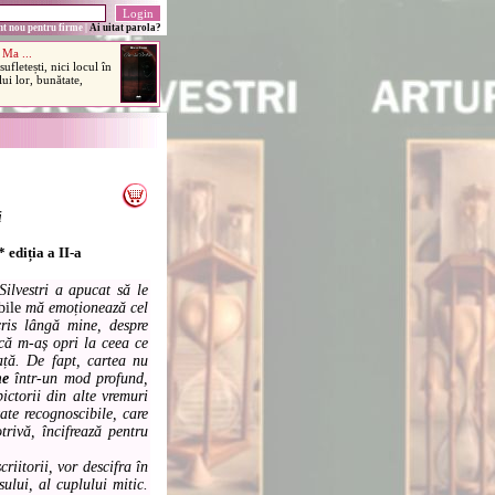
t nou pentru firme
|
Ai uitat parola?
i
 ediția a II-a
Silvestri a apucat să le
ile
mă emoționează cel
ris lângă mine, despre
că m-aș opri la ceea ce
ață. De fapt, cartea nu
ne
într-un mod profund,
ictorii din alte vremuri
tate recognoscibile, care
trivă, încifrează pentru
riitorii, vor descifra în
sului, al cuplului mitic.