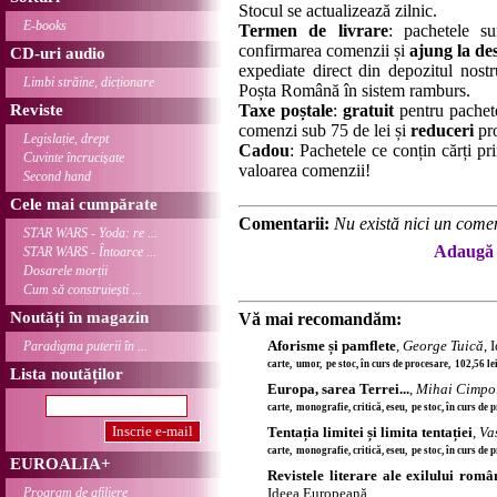
Stocul se actualizează zilnic.
E-books
Termen de livrare
: pachetele su
confirmarea comenzii și
ajung la des
CD-uri audio
expediate direct din depozitul nostru
Limbi străine, dicționare
Poșta Română în sistem ramburs.
Reviste
Taxe poștale
:
gratuit
pentru pachet
comenzi sub 75 de lei și
reduceri
pro
Legislație, drept
Cadou
: Pachetele ce conțin cărți p
Cuvinte încrucișate
valoarea comenzii!
Second hand
Cele mai cumpărate
Comentarii:
Nu există nici un comen
STAR WARS - Yoda: re ...
Adaugă 
STAR WARS - Întoarce ...
Dosarele morții
Cum să construiești ...
Noutăți în magazin
Vă mai recomandăm:
Aforisme și pamflete
,
George Tuică
, 
Paradigma puterii în ...
carte, umor, pe stoc, în curs de procesare, 102,56 l
Lista noutăților
Europa, sarea Terrei...
,
Mihai Cimpo
carte, monografie, critică, eseu, pe stoc, în curs de
Tentația limitei și limita tentației
,
Va
carte, monografie, critică, eseu, pe stoc, în curs de
EUROALIA+
Revistele literare ale exilului rom
Program de afiliere
Ideea Europeană