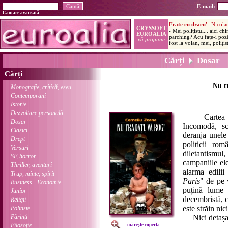
E-mail:
Căutare avansată
Cărți
Dosar
Cărți
Nu tr
Monografie, critică, eseu
Contemporani
Istorie
Dezvoltare personală
Cartea pe c
Dosar
Incomodă, sc
Clasici
deranja unele
Drept
politicii rom
Versuri
diletantismul,
SF, horror
campaniile el
Thriller, aventuri
alarma edilii
Trup, minte, spirit
Paris
" de pe 
Business - Economie
puțină lume p
Junior
decembristă, c
Religii
este străin nic
Polițiste
Părinți
Nici detașar
Filosofie
mărește coperta