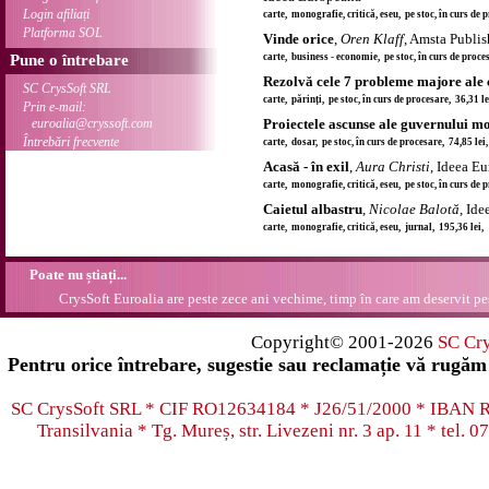
Login afiliați
carte, monografie, critică, eseu, pe stoc, în curs de
Platforma SOL
Vinde orice
,
Oren Klaff
, Amsta Publi
Pune o întrebare
carte, business - economie, pe stoc, în curs de proce
Rezolvă cele 7 probleme majore ale c
SC CrysSoft SRL
carte, părinți, pe stoc, în curs de procesare, 36,31 l
Prin e-mail:
euroalia@cryssoft.com
Proiectele ascunse ale guvernului mo
Întrebări frecvente
carte, dosar, pe stoc, în curs de procesare, 74,85 le
Acasă - în exil
,
Aura Christi
, Ideea E
carte, monografie, critică, eseu, pe stoc, în curs de
Caietul albastru
,
Nicolae Balotă
, Id
carte, monografie, critică, eseu, jurnal, 195,36 lei
Poate nu știați...
CrysSoft Euroalia are peste zece ani vechime, timp în care am deservit pes
Copyright© 2001-2026
SC Cr
Pentru orice întrebare, sugestie sau reclamație vă rugăm 
SC CrysSoft SRL * CIF RO12634184 * J26/51/2000 * IB
Transilvania * Tg. Mureș, str. Livezeni nr. 3 ap. 11 * tel.
07