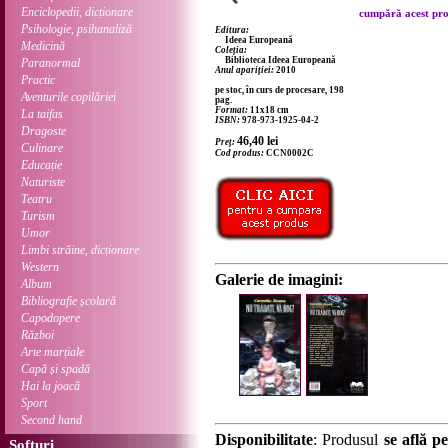
Enciclopedii, dicționare
cumpără acest prod
Psihologie, psihanaliză
Editura:
Ideea Europeană
Medicină
Coleția:
Biblioteca Ideea Europeană
Paranormal
Anul apariției:
2010
Practic
pe stoc, în curs de procesare, 198
Aventurile copilăriei
pag.
Format:
11x18 cm
La taifas
ISBN:
978-973-1925-04-2
Dragoste
46,40
lei
Preț:
Culinare
Cod produs:
CCN0002C
Educație
Naturiste
Teatru
Turism
Umor
Limbi străine, dicționare
Western
Galerie de imagini:
Album
Bibliografie școlară
Capodopere
Război
Arte marțiale
Capă și spadă
Hai la joacă
Sport
Second hand
Disponibilitate
: Produsul
se află pe
Softuri