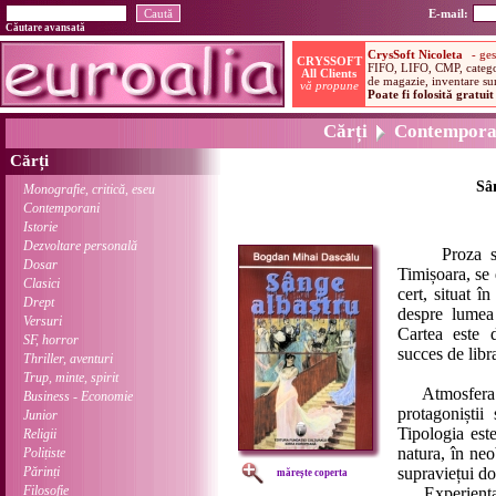
E-mail:
Căutare avansată
Cărți
Contempora
Cărți
Sâ
Monografie, critică, eseu
Contemporani
Istorie
Dezvoltare personală
Proza scurtă
Dosar
Timișoara, se d
Clasici
cert, situat î
Drept
despre lumea 
Versuri
Cartea este d
SF, horror
succes de libra
Thriller, aventuri
Trup, minte, spirit
Atmosfera vol
Business - Economie
protagoniștii
Junior
Tipologia este
Religii
natura, în neo
Polițiste
Părinți
supraviețui do
mărește coperta
Filosofie
Experiența dr