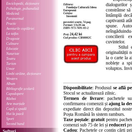
Enciclopedii, dicționare
dialogurilor 
Editura:
Fundația Culturală Ideea
Psihologie, psihanaliză
constrânse să
Europeană
Medicină
Coleția:
întâmplă decâ
Insomnii
Paranormal
captivantă atâ
povestiri scurte, 74 pag.
Practic
spune. Autor
Format:
13x20 cm
Aventurile copilăriei
ISBN:
973-7691-03-2
neîngăduindu-
La taifas
24,42
lei
Preț:
concilierii e
Cod produs:
CBS0002C
Dragoste
cuvintelor.
Culinare
Stilul este
Educație
originalității
Naturiste
la o carte la 
Teatru
noblețe a spi
Turism
voluptos. Invi
Umor
Limbi străine, dicționare
Western
Album
Disponibilitate
: Produsul
se află pe
Bibliografie școlară
Stocul se actualizează zilnic.
Capodopere
Termen de livrare
: pachetele su
Război
confirmarea comenzii și
ajung la des
Arte marțiale
expediate direct din depozitul nostru
Capă și spadă
Hai la joacă
Poșta Română în sistem ramburs.
Sport
Taxe poștale
:
gratuit
pentru pachet
Second hand
comenzi sub 75 de lei și
reduceri
pro
Cadou
: Pachetele ce conțin cărți p
Softuri