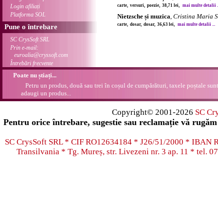
Login afiliați
carte, versuri, poezie, 38,71 lei,
mai multe detalii .
Platforma SOL
Nietzsche și muzica
,
Cristina Maria 
carte, dosar, dosar, 36,63 lei,
mai multe detalii ...
Pune o întrebare
SC CrysSoft SRL
Prin e-mail:
euroalia@cryssoft.com
Întrebări frecvente
Poate nu știați...
Petru un produs, două sau trei în coșul de cumpărături, taxele poștale sunt 
adaugi un produs...
Copyright© 2001-2026
SC Cr
Pentru orice întrebare, sugestie sau reclamație vă rugăm 
SC CrysSoft SRL * CIF RO12634184 * J26/51/2000 * IB
Transilvania * Tg. Mureș, str. Livezeni nr. 3 ap. 11 * tel.
07