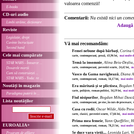
valoarea comenzii!
E-books
CD-uri audio
Comentarii:
Nu există nici un comen
Limbi străine, dicționare
Adaugă 
Reviste
Legislație, drept
Cuvinte încrucișate
Vă mai recomandăm:
Second hand
Femei nebune după bărbați
,
Corina C
Cele mai cumpărate
carte, contemporani, proză, 43,96 lei,
mai multe det
Temă la insomnie
,
Alina Beiu-Deșliu
STAR WARS - Întoarce ...
Dosarele morții
carte, contemporani, povestiri scurte, 24,42 lei,
ma
Cum să construiești ...
Vasco da Gama navighează
,
Diana 
STAR WARS - Yoda: re ...
carte, contemporani, roman, 56,17 lei,
mai multe de
Noutăți în magazin
Era măritată și se plictisea
,
Bogdan 
carte, polițiste, roman politist, 34,19 lei,
mai multe
Paradigma puterii în ...
Fiul nisipurilor
,
Bogdan Mihai Dasc
Lista noutăților
carte, contemporani, pe stoc, în curs de procesare, 
Casa cu rodii
,
Oscar Wilde
, Aldo Pres
carte, clasici, povestiri scurte, 17,66 lei,
mai multe 
Prima mea femeie
,
Yann Queffélec
, H
EUROALIA+
carte, contemporani, roman, 78,21 lei,
mai multe de
Se duce vara vieții...
,
Leonida Lari
, V
Program de afiliere