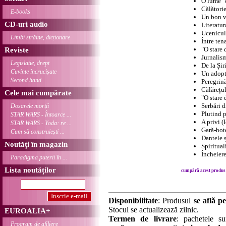
O lume "
Călători
E-books
Un bon v
CD-uri audio
Literatur
Ucenicul
Limbi străine, dicționare
Între ten
"O stare 
Reviste
Jurnalis
Legislație, drept
De la Șir
Cuvinte încrucișate
Un adopta
Second hand
Peregrină
Călărețul
Cele mai cumpărate
"O stare 
Serbări 
Dosarele morții
Plutind 
STAR WARS - Întoarce ...
A privi (
STAR WARS - Yoda: re ...
Gară-hote
Cum să construiești ...
Dantele 
Noutăți în magazin
Spiritual
Încheier
Paradigma puterii în ...
Lista noutăților
cumpără acest produs .
Disponibilitate
: Produsul
se află pe
Stocul se actualizează zilnic.
EUROALIA+
Termen de livrare
: pachetele su
Program de afiliere