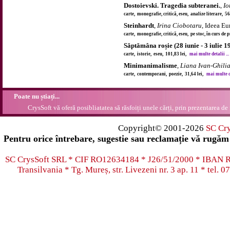
Dostoievski. Tragedia subteranei.
,
Io
carte, monografie, critică, eseu, analize literare, 5
Steinhardt
,
Irina Ciobotaru
, Ideea E
carte, monografie, critică, eseu, pe stoc, în curs de
Săptămâna roșie (28 iunie - 3 iulie 1
carte, istorie, eseu, 101,83 lei,
mai multe detalii ...
Minimanimalisme
,
Liana Ivan-Ghili
carte, contemporani, poezie, 31,64 lei,
mai multe de
Poate nu știați...
CrysSoft vă oferă posibliatatea să răsfoiți unele cărți, prin prezentarea de 
Copyright© 2001-2026
SC Cr
Pentru orice întrebare, sugestie sau reclamație vă rugăm 
SC CrysSoft SRL * CIF RO12634184 * J26/51/2000 * IB
Transilvania * Tg. Mureș, str. Livezeni nr. 3 ap. 11 * tel.
07