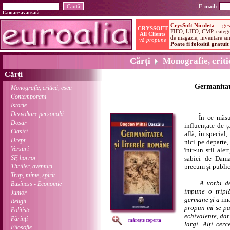
E-mail:
Căutare avansată
Cărți
Monografie, critic
Cărți
Germanitate
Monografie, critică, eseu
Contemporani
Istorie
Dezvoltare personală
În ce măsură l
Dosar
influențate de ț
Clasici
află, în special
Drept
nici pe departe,
Versuri
într-un stil ale
SF, horror
sabiei de Damas
Thriller, aventuri
precum și publicu
Trup, minte, spirit
A vorbi d
Business - Economie
impune o tripl
Junior
germane și a
im
Religii
propun mi se pa
Polițiste
echivalente, dar 
Părinți
mărește coperta
largi. Alți cer
Filosofie