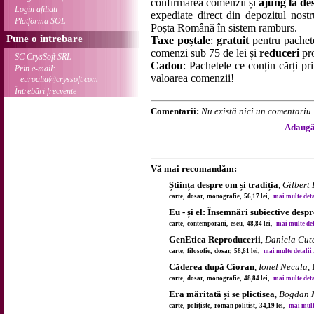
confirmarea comenzii și
ajung la des
Login afiliați
expediate direct din depozitul nostru
Platforma SOL
Poșta Română în sistem ramburs.
Pune o întrebare
Taxe poștale
:
gratuit
pentru pachet
comenzi sub 75 de lei și
reduceri
pro
SC CrysSoft SRL
Cadou
: Pachetele ce conțin cărți p
Prin e-mail:
valoarea comenzii!
euroalia@cryssoft.com
Întrebări frecvente
Comentarii:
Nu există nici un comentariu..
Adaugă 
Vă mai recomandăm:
Știința despre om și tradiția
,
Gilbert
carte, dosar, monografie, 56,17 lei,
mai multe detal
Eu - și el: Însemnări subiective desp
carte, contemporani, eseu, 48,84 lei,
mai multe deta
GenEtica Reproducerii
,
Daniela Cut
carte, filosofie, dosar, 58,61 lei,
mai multe detalii .
Căderea după Cioran
,
Ionel Necula
,
carte, dosar, monografie, 48,84 lei,
mai multe detal
Era măritată și se plictisea
,
Bogdan 
carte, polițiste, roman politist, 34,19 lei,
mai multe