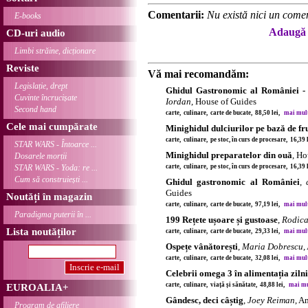
Comentarii:
Nu există nici un comen
E-books
Adaugă 
CD-uri audio
Limbi străine, dicționare
Reviste
Vă mai recomandăm:
Legislație, drept
Ghidul Gastronomic al României - 
Cuvinte încrucișate
Iordan
, House of Guides
Second hand
carte, culinare, carte de bucate, 88,50 lei,
mai multe
Cele mai cumpărate
Minighidul dulciurilor pe bază de fr
carte, culinare, pe stoc, în curs de procesare, 16,39
STAR WARS - Întoarce ...
Minighidul preparatelor din ouă
, Ho
Dosarele morții
STAR WARS - Yoda: re ...
carte, culinare, pe stoc, în curs de procesare, 16,39
Cum să construiești ...
Ghidul gastronomic al României
,
Guides
Noutăți în magazin
carte, culinare, carte de bucate, 97,19 lei,
mai multe
Paradigma puterii în ...
199 Rețete ușoare și gustoase
,
Rodica
Lista noutăților
carte, culinare, carte de bucate, 29,33 lei,
mai multe
Ospețe vânătorești
,
Maria Dobrescu
,
carte, culinare, carte de bucate, 32,08 lei,
mai multe
Celebrii omega 3 în alimentația ziln
carte, culinare, viață și sănătate, 48,88 lei,
mai mul
EUROALIA+
Gândesc, deci câștig
,
Joey Reiman
, A
Program de afiliere