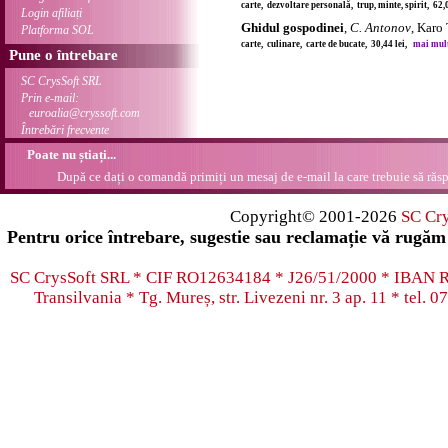
carte, dezvoltare personală, trup, minte, spirit, 62,
Login afiliați
Ghidul gospodinei
,
C. Antonov
, Karo
Platforma SOL
carte, culinare, carte de bucate, 30,44 lei,
mai multe
Pune o întrebare
SC CrysSoft SRL
Prin e-mail:
euroalia@cryssoft.com
Întrebări frecvente
Poate nu știați...
După ce dați o comandă primiți un mesaj de e-mail la care trebuie să răsp
Copyright© 2001-2026
SC Cr
Pentru orice întrebare, sugestie sau reclamație vă rugăm 
SC CrysSoft SRL * CIF RO12634184 * J26/51/2000 * IB
Transilvania * Tg. Mureș, str. Livezeni nr. 3 ap. 11 * tel.
07