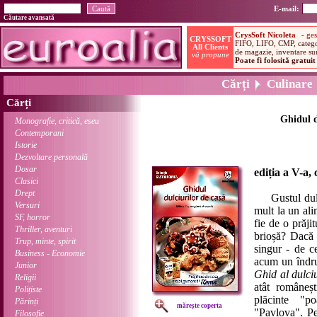
E-mail:
Căutare avansată
Cărți
Culinare
Cărți
Ghidul d
Monografie, critică, eseu
Contemporani
Istorie
Dezvoltare personală
Dosar
ediția a V-a,
Clasici
Drept
Gustul dulce 
Versuri
mult la un ali
SF, horror
fie de o prăji
Thriller, aventuri
brioșă? Dacă ț
Trup, minte, spirit
singur - de c
Business - Economie
acum un îndru
Junior
Ghid al dulciu
Religii
atât româneșt
Polițiste
plăcinte "po
Părinți
mărește coperta
"Pavlova". Pe
Filosofie