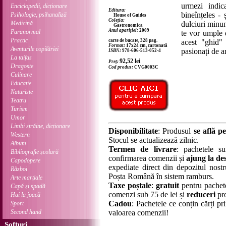
urmezi indica
Enciclopedii, dicționare
Editura:
bineînțeles - 
Psihologie, psihanaliză
House of Guides
Coleția:
Medicină
dulciuri minun
Gastronomica
Anul apariției:
2009
Paranormal
te vor umple 
Practic
carte de bucate, 328 pag.
acest "ghid" 
Format:
17x24 cm, cartonată
Aventurile copilăriei
pasionați de ar
ISBN:
978-606-513-052-4
La taifas
92,52
lei
Preț:
Dragoste
Cod produs:
CVG0003C
Culinare
Educație
Naturiste
Teatru
Turism
Umor
Limbi străine, dicționare
Disponibilitate
: Produsul
se află pe
Western
Stocul se actualizează zilnic.
Album
Termen de livrare
: pachetele su
Bibliografie școlară
confirmarea comenzii și
ajung la des
Capodopere
expediate direct din depozitul nostru
Război
Poșta Română în sistem ramburs.
Arte marțiale
Taxe poștale
:
gratuit
pentru pachet
Capă și spadă
comenzi sub 75 de lei și
reduceri
pro
Hai la joacă
Cadou
: Pachetele ce conțin cărți p
Sport
Second hand
valoarea comenzii!
Softuri