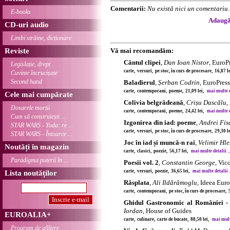
Comentarii:
Nu există nici un comentariu..
E-books
Adaugă 
CD-uri audio
Limbi străine, dicționare
Reviste
Vă mai recomandăm:
Cântul clipei
,
Dan Ioan Nistor
, EuroP
Legislație, drept
carte, versuri, pe stoc, în curs de procesare, 16,87 
Cuvinte încrucișate
Second hand
Baladierul
,
Șerban Codrin
, EuroPres
carte, contemporani, poeme, 21,09 lei,
mai multe de
Cele mai cumpărate
Colivia belgrădeană
,
Crișu Dascălu
,
Dosarele morții
carte, contemporani, poeme, 24,42 lei,
mai multe de
Cum să construiești ...
Izgonirea din iad: poeme
,
Andrei Fis
STAR WARS - Yoda: re ...
carte, versuri, pe stoc, în curs de procesare, 29,30 
STAR WARS - Întoarce ...
Joc în iad și muncă-n rai
,
Velimir Hl
Noutăți în magazin
carte, clasici, poezie, 56,17 lei,
mai multe detalii ..
Paradigma puterii în ...
Poesii vol. 2
,
Constantin George
, Vic
carte, versuri, poezie, 36,65 lei,
mai multe detalii .
Lista noutăților
Răsplata
,
Ali Ildârâmoglu
, Ideea Eur
carte, contemporani, pe stoc, în curs de procesare, 
Ghidul Gastronomic al României - 
Iordan
, House of Guides
EUROALIA+
carte, culinare, carte de bucate, 88,50 lei,
mai multe
Program de afiliere