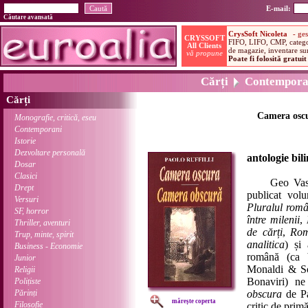
E-mail:
Căutare avansată
Cărți
Contempora
Cărți
Camera oscu
Monografie, critică, eseu
Contemporani
Istorie
Dezvoltare personală
antologie bil
Dosar
Clasici
Geo Vasile, i
Drept
publicat volu
Versuri
Pluralul român
SF, horror
între milenii
,
Thriller, aventuri
de cărți
,
Rom
Trup, minte, spirit
analitica
) și 
Business - Economie
română (ca 
Junior
Monaldi & So
Religii
Bonaviri) n
Polițiste
Părinți
obscura
de Pa
mărește coperta
Filosofie
critic de prim