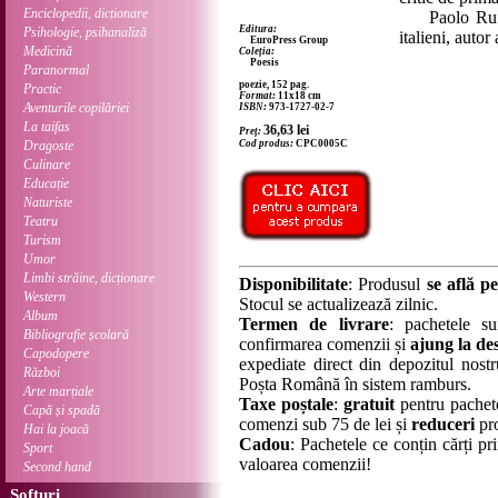
Enciclopedii, dicționare
Paolo Ruffill
Editura:
Psihologie, psihanaliză
italieni, auto
EuroPress Group
Medicină
Coleția:
Poesis
Paranormal
poezie, 152 pag.
Practic
Format:
11x18 cm
Aventurile copilăriei
ISBN:
973-1727-02-7
La taifas
36,63
lei
Preț:
Dragoste
Cod produs:
CPC0005C
Culinare
Educație
Naturiste
Teatru
Turism
Umor
Limbi străine, dicționare
Disponibilitate
: Produsul
se află pe
Western
Stocul se actualizează zilnic.
Album
Termen de livrare
: pachetele su
Bibliografie școlară
confirmarea comenzii și
ajung la des
Capodopere
expediate direct din depozitul nostru
Război
Poșta Română în sistem ramburs.
Arte marțiale
Taxe poștale
:
gratuit
pentru pachet
Capă și spadă
comenzi sub 75 de lei și
reduceri
pro
Hai la joacă
Cadou
: Pachetele ce conțin cărți p
Sport
valoarea comenzii!
Second hand
Softuri