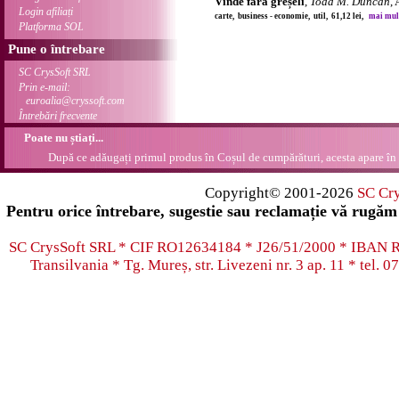
Vinde fără greșeli
,
Todd M. Duncan
,
Login afiliați
carte, business - economie, util, 61,12 lei,
mai multe
Platforma SOL
Pune o întrebare
SC CrysSoft SRL
Prin e-mail:
euroalia@cryssoft.com
Întrebări frecvente
Poate nu știați...
După ce adăugați primul produs în Coșul de cumpărături, acesta apare în 
Copyright© 2001-2026
SC Cr
Pentru orice întrebare, sugestie sau reclamație vă rugăm 
SC CrysSoft SRL * CIF RO12634184 * J26/51/2000 * IB
Transilvania * Tg. Mureș, str. Livezeni nr. 3 ap. 11 * tel.
07