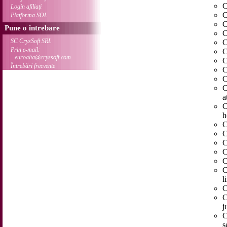
C
Login afiliați
C
Platforma SOL
C
Pune o întrebare
C
SC CrysSoft SRL
C
Prin e-mail:
C
euroalia@cryssoft.com
C
Întrebări frecvente
C
C
C
a
C
h
C
C
C
C
C
C
l
C
C
j
C
ș