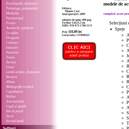
Enciclopedii, dicționare
modele de acț
Psihologie, psihanaliză
Editura:
Themis Cart
Medicină
cumpără acest prod
Anul apariției:
2009
Paranormal
culegere de spețe, 400 pag.
Selecțiuni 
Practic
Format:
14x21,5 cm
ISBN:
978-973-1708-53-9
Aventurile copilăriei
Spețe
110,89
lei
Preț:
La taifas
A
Cod produs:
CFD0042C
Dragoste
P
Culinare
C
Educație
A
Naturiste
J
Teatru
A
Turism
R
Umor
C
Limbi străine, dicționare
R
Western
R
Album
O
Bibliografie școlară
Capodopere
P
Război
A
Arte marțiale
P
Capă și spadă
A
Hai la joacă
S
Sport
S
Second hand
T
Softuri
P