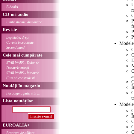
U
E-books
m
CD-uri audio
C
P
Limbi străine, dicționare
f
Reviste
P
P
Legislație, drept
Cuvinte încrucișate
Modele 
Second hand
C
C
Cele mai cumpărate
D
STAR WARS - Yoda: re ...
M
Dosarele morții
C
STAR WARS - Întoarce ...
a
Cum să construiești ...
C
Noutăți în magazin
Î
C
Paradigma puterii în ...
t
Lista noutăților
Modele 
C
Î
C
EUROALIA+
C
C
Program de afiliere