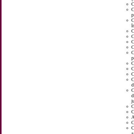
C
C
p
C
î
C
C
C
C
C
p
C
C
C
C
d
C
d
j
C
C
A
C
C
a