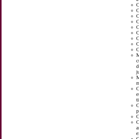
C
C
C
C
C
C
C
C
C
M
c
d
j
M
m
C
e
t
C
p
C
C
a
e
C