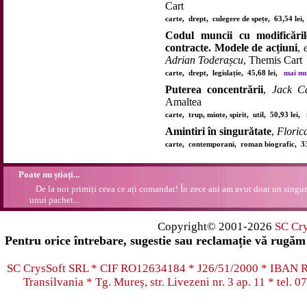
Cart
carte, drept, culegere de spețe, 63,54 le
Codul muncii cu modificăril
contracte. Modele de acțiuni
,
Adrian Toderașcu
, Themis Cart
carte, drept, legislație, 45,68 lei,
mai mul
Puterea concentrării
,
Jack Ca
Amaltea
carte, trup, minte, spirit, util, 50,93 lei,
Amintiri în singurătate
,
Floric
carte, contemporani, roman biografic, 3
Poate nu știați...
De la noi primiți ceea ce ați comandat! În zece ani am avut doar un singur
unui pachet...
Copyright© 2001-2026
SC Cr
Pentru orice întrebare, sugestie sau reclamație vă rugăm 
SC CrysSoft SRL * CIF RO12634184 * J26/51/2000 * IB
Transilvania * Tg. Mureș, str. Livezeni nr. 3 ap. 11 * tel.
07