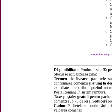
C
p
r
C
î
î
C
j
C
C
cumpără acest prod
Disponibilitate
: Produsul
se află pe
Stocul se actualizează zilnic.
Termen de livrare
: pachetele su
confirmarea comenzii și
ajung la des
expediate direct din depozitul nostru
Poșta Română în sistem ramburs.
Taxe poștale
:
gratuit
pentru pachet
comenzi sub 75 de lei și
reduceri
pro
Cadou
: Pachetele ce conțin cărți p
valoarea comenzii!