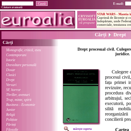
E-mail:
Căutare avansată
Cărți
Drept
Cărți
Drept procesual civil. Culegere
Monografie, critică, eseu
juridice.
Contemporani
Istorie
Dezvoltare personală
Dosar
Culegere de s
Clasici
procesul civil
Drept
fața primei i
Versuri
revizuire, recu
SF, horror
procedura divo
Thriller, aventuri
arbitrajul, sec
Trup, minte, spirit
executorii, po
Business - Economie
silită mobil
Junior
reorganizări
Religii
concilierii pr
Polițiste
Părinți
Cartea 
Filosofie
mărește coperta