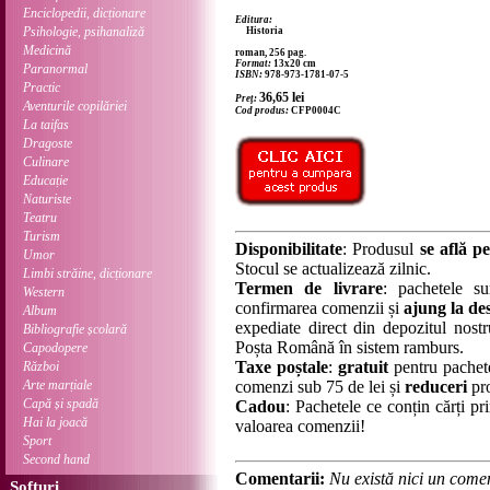
Enciclopedii, dicționare
Editura:
Psihologie, psihanaliză
Historia
Medicină
roman, 256 pag.
Format:
13x20 cm
Paranormal
ISBN:
978-973-1781-07-5
Practic
36,65
lei
Preț:
Aventurile copilăriei
Cod produs:
CFP0004C
La taifas
Dragoste
Culinare
Educație
Naturiste
Teatru
Turism
Disponibilitate
: Produsul
se află pe
Umor
Stocul se actualizează zilnic.
Limbi străine, dicționare
Termen de livrare
: pachetele su
Western
confirmarea comenzii și
ajung la des
Album
expediate direct din depozitul nostru
Bibliografie școlară
Poșta Română în sistem ramburs.
Capodopere
Taxe poștale
:
gratuit
pentru pachet
Război
Arte marțiale
comenzi sub 75 de lei și
reduceri
pro
Capă și spadă
Cadou
: Pachetele ce conțin cărți p
Hai la joacă
valoarea comenzii!
Sport
Second hand
Comentarii:
Nu există nici un comen
Softuri