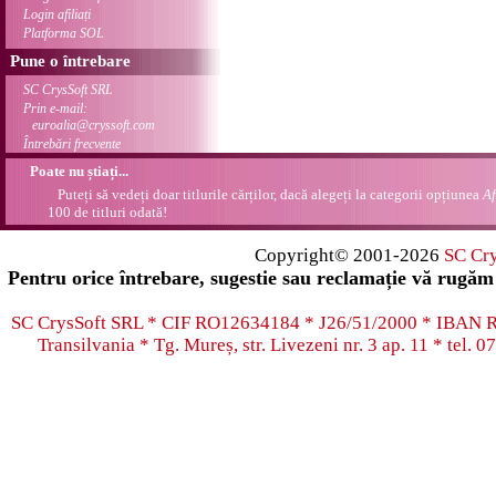
Login afiliați
Platforma SOL
Pune o întrebare
SC CrysSoft SRL
Prin e-mail:
euroalia@cryssoft.com
Întrebări frecvente
Poate nu știați...
Puteți să vedeți doar titlurile cărților, dacă alegeți la categorii opțiunea
Af
100 de titluri odată!
Copyright© 2001-2026
SC Cr
Pentru orice întrebare, sugestie sau reclamație vă rugăm 
SC CrysSoft SRL * CIF RO12634184 * J26/51/2000 * IB
Transilvania * Tg. Mureș, str. Livezeni nr. 3 ap. 11 * tel.
07