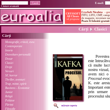
E-mail:
Căutare avansată
Cărți
Clasici
Cărți
Monografie, critică, eseu
Contemporani
Istorie
Dezvoltare personală
Povestea est
Dosar
este întrucâtv
Clasici
că multe lucr
Drept
nostru vizual,
Versuri
avem nici o 
SF, horror
Procesul
evocă
Thriller, aventuri
K. este arest
Trup, minte, spirit
Important este
Business - Economie
prin urmare 
Junior
procesului său
Religii
Polițiste
Părinți
mărește coperta
Filosofie