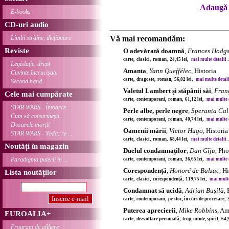
Adaugă 
E-books
CD-uri audio
Limbi străine, dicționare
Vă mai recomandăm:
Reviste
O adevărată doamnă
,
Frances Hodgs
carte, clasici, roman, 24,45 lei,
mai multe detalii ..
Legislație, drept
Amanta
,
Yann Queffélec
, Historia
Cuvinte încrucișate
carte, dragoste, roman, 56,02 lei,
mai multe detalii
Second hand
Valetul Lambert și stăpânii săi
,
Franç
Cele mai cumpărate
carte, contemporani, roman, 61,12 lei,
mai multe de
STAR WARS - Întoarce ...
Perle albe, perle negre
,
Speranța Cal
Cum să construiești ...
carte, contemporani, roman, 40,74 lei,
mai multe de
Dosarele morții
Oamenii mării
,
Victor Hugo
, Historia
STAR WARS - Yoda: re ...
carte, clasici, roman, 68,44 lei,
mai multe detalii ..
Noutăți în magazin
Duelul condamnaților
,
Dan Gîju
, Ph
Paradigma puterii în ...
carte, contemporani, roman, 36,65 lei,
mai multe de
Corespondență
,
Honoré de Balzac
, H
Lista noutăților
carte, clasici, corespondență, 119,75 lei,
mai multe 
Condamnat să ucidă
,
Adrian Bușilă
,
carte, contemporani, pe stoc, în curs de procesare, 
Puterea aprecierii
,
Mike Robbins
, Am
EUROALIA+
carte, dezvoltare personală, trup, minte, spirit, 64,
Program de afiliere