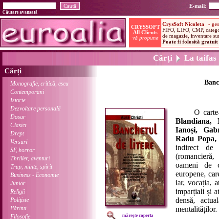
E-mail:
Căutare avansată
Cărți
La taifas
Cărți
Banch
Monografie, critică, eseu
Contemporani
Istorie
Dezvoltare personală
O carte-eve
Dosar
Blandiana, 
Clasici
Ianoși, Gab
Drept
Radu Popa, 
Versuri
indirect de 
SF, horror
(romancieră, 
Thriller, aventuri
oameni de c
Trup, minte, spirit
europene, care 
Business - Economie
iar, vocația, 
Junior
imparțiali și 
Religii
densă, actua
Polițiste
Părinți
mentalităților.
Filosofie
mărește coperta