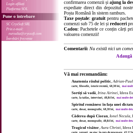
confirmarea comenzii și
ajung la des
Login afiliați
expediate direct din depozitul nostru
Platforma SOL
Poșta Română în sistem ramburs.
Pune o întrebare
Taxe poștale
:
gratuit
pentru pachet
comenzi sub 75 de lei și
reduceri
pro
SC CrysSoft SRL
Cadou
: Pachetele ce conțin cărți p
Prin e-mail:
euroalia@cryssoft.com
valoarea comenzii!
Întrebări frecvente
Comentarii:
Nu există nici un comen
Adaugă 
Vă mai recomandăm:
Anatomia răului politic
,
Adrian-Paul 
carte, filosofie, istorie recentă, 68,38 lei,
mai multe 
Sortiți să vadă
,
Irina Airinei
, Ideea E
carte, la taifas, interviuri, 48,84 lei,
mai multe detal
Spiritul românesc în fața unei dictat
carte, dosar, monografie, 68,38 lei,
mai multe detal
Căderea după Cioran
,
Ionel Necula
,
carte, dosar, monografie, 48,84 lei,
mai multe detal
Tragicul visător
,
Aura Christi
, Ideea
carte, versuri, pe stoc, în curs de procesare, 43,12 