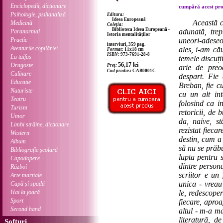
Enciclopedii, dicționare
cumpără acest prod
Psihologie, psihanaliză
Editura:
Ideea Europeană
Această c
Medicină
Coleția:
Biblioteca Ideea Europeană -
adunată, trep
Paranormal
Istoria mentalităților
Practic
uneori-adeseor
interviuri, 359 pag.
Aventurile copilăriei
ales, i-am cău
Format:
11x18 cm
ISBN:
973-7691-28-8
La taifas
temele discuți
Dragoste
56,17
lei
Preț:
arie de preo
Cod produs:
CAB0001C
Culinare
despart. Fie
Educație
Breban, fie c
Naturiste
cu un alt int
Teatru
folosind ca i
Turism
retoricii, de 
Umor
da, naive, s
Limbi străine, dicționare
rezistat fieca
Western
destin, cum a 
Album
să nu se prăbu
Bibliografie școlară
lupta pentru 
Capodopere
dintre person
Război
scriitor e un
Arte marțiale
unica - vreau
Capă și spadă
Hai la joacă
le, redescope
Sport
fiecare, aproa
Second hand
altul - m-a m
literatură, d
Softuri