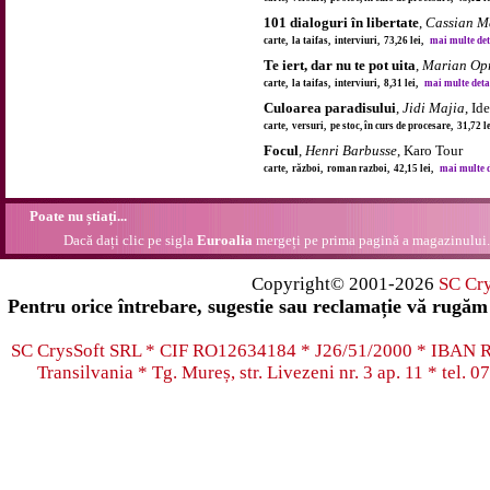
101 dialoguri în libertate
,
Cassian M
carte, la taifas, interviuri, 73,26 lei,
mai multe detal
Te iert, dar nu te pot uita
,
Marian Op
carte, la taifas, interviuri, 8,31 lei,
mai multe detali
Culoarea paradisului
,
Jidi Majia
, Id
carte, versuri, pe stoc, în curs de procesare, 31,72 
Focul
,
Henri Barbusse
, Karo Tour
carte, război, roman razboi, 42,15 lei,
mai multe de
Poate nu știați...
Dacă dați clic pe sigla
Euroalia
mergeți pe prima pagină a magazinului.
Copyright© 2001-2026
SC Cr
Pentru orice întrebare, sugestie sau reclamație vă rugăm 
SC CrysSoft SRL * CIF RO12634184 * J26/51/2000 * IB
Transilvania * Tg. Mureș, str. Livezeni nr. 3 ap. 11 * tel.
07