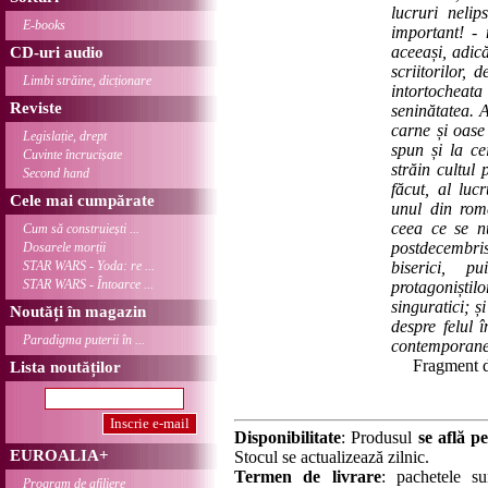
lucruri nelip
E-books
important! - 
aceeași, adic
CD-uri audio
scriitorilor,
Limbi străine, dicționare
intortocheata
Reviste
seninătatea. A
carne și oase
Legislație, drept
spun și la ce
Cuvinte încrucișate
străin cultul 
Second hand
făcut, al luc
Cele mai cumpărate
unul din rom
ceea ce se nu
Cum să construiești ...
postdecembri
Dosarele morții
STAR WARS - Yoda: re ...
biserici, 
STAR WARS - Întoarce ...
protagoniștil
singuratici; 
Noutăți în magazin
despre felul î
Paradigma puterii în ...
contemporanei
Fragment 
Lista noutăților
Disponibilitate
: Produsul
se află pe
EUROALIA+
Stocul se actualizează zilnic.
Termen de livrare
: pachetele su
Program de afiliere