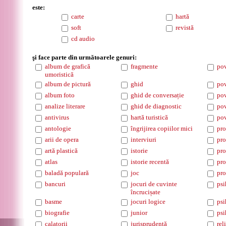
este:
carte
hartă
soft
revistă
cd audio
şi face parte din următoarele genuri:
album de grafică
fragmente
pov
umoristică
album de pictură
ghid
pov
album foto
ghid de conversație
pov
analize literare
ghid de diagnostic
pov
antivirus
hartă turistică
pov
antologie
îngrijirea copiilor mici
pro
arii de opera
interviuri
pro
artă plastică
istorie
pro
atlas
istorie recentă
pro
baladă populară
joc
pro
bancuri
jocuri de cuvinte
psi
încrucișate
basme
jocuri logice
psi
biografie
junior
psi
calatorii
jurisprudență
rel