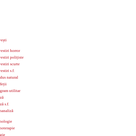
ești
estiri horror
estiri polițiste
estiri scurte
estiri s.f.
dus natural
feții
gram utilitar
ză
ză s.f.
hanaliză
hologie
hoterapie
igie