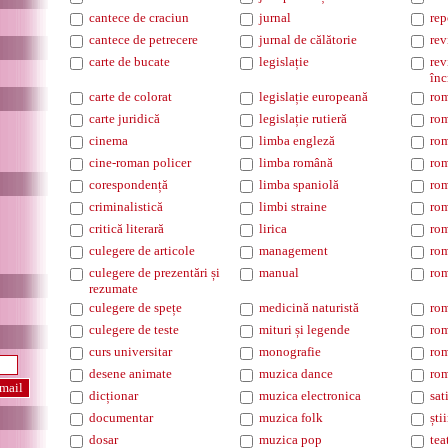
cantece de craciun
jurnal
rep
cantece de petrecere
jurnal de călătorie
rev
carte de bucate
legislație
rev
înc
carte de colorat
legislație europeană
ro
carte juridică
legislație rutieră
rom
cinema
limba engleză
rom
cine-roman policer
limba română
rom
corespondență
limba spaniolă
rom
criminalistică
limbi straine
rom
critică literară
lirica
rom
culegere de articole
management
rom
culegere de prezentări și
manual
rom
rezumate
culegere de spețe
medicină naturistă
rom
culegere de teste
mituri și legende
rom
curs universitar
monografie
rom
desene animate
muzica dance
rom
dicționar
muzica electronica
sat
documentar
muzica folk
ști
dosar
muzica pop
tea