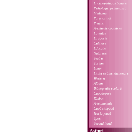
Enciclopedii, dicționare
Psihologie, psihanaliză
Medicină
Paranormal
Practic
Aventurile copilăriei
La taifas
Dragoste
Culinare
Educație
Naturiste
Teatru
Turism
Umor
Limbi străine, dicționare
Western
Album
Bibliografie școlară
Capodopere
Război
Arte marțiale
Capă și spadă
Hai la joacă
Sport
Second hand
Softuri