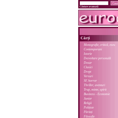
Căutare avansată
Cărți
Monografie, critică, eseu
Contemporani
Istorie
Dezvoltare personală
Dosar
Clasici
Drept
Versuri
SF, horror
Thriller, aventuri
Trup, minte, spirit
Business - Economie
Junior
Religii
Polițiste
Părinți
Filosofie