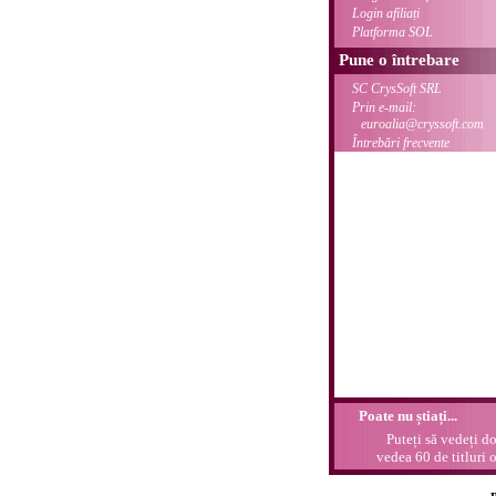
Login afiliați
Platforma SOL
Pune o întrebare
SC CrysSoft SRL
Prin e-mail:
euroalia@cryssoft.com
Întrebări frecvente
Poate nu știați...
Puteți să vedeți doa
vedea 60 de titluri 