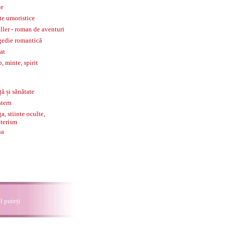
te
te umoristice
iller - roman de aventuri
gedie romantică
tat
p, minte, spirit
l
ță și sănătate
tern
a, stiinte oculte,
terism
na
el puteți