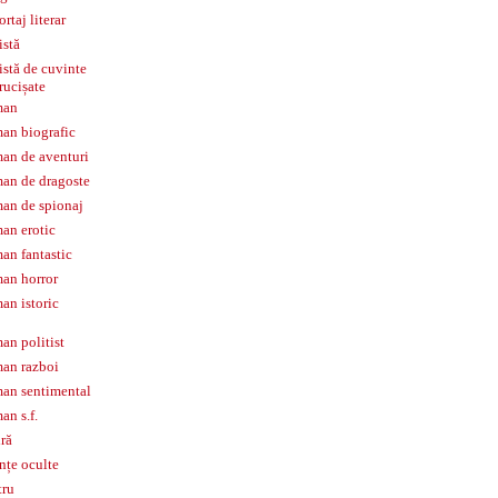
ortaj literar
istă
istă de cuvinte
rucișate
man
an biografic
an de aventuri
an de dragoste
an de spionaj
an erotic
an fantastic
an horror
an istoric
an politist
an razboi
an sentimental
an s.f.
iră
ințe oculte
tru