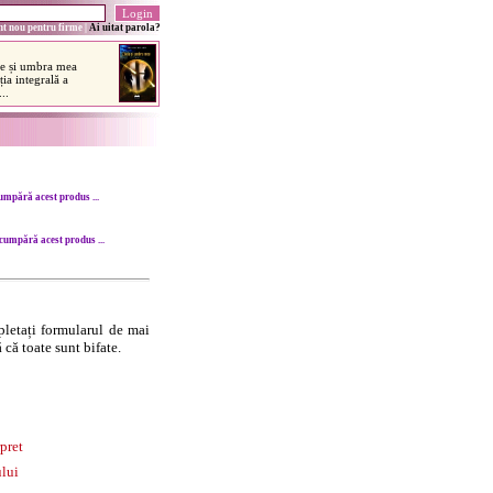
t nou pentru firme
|
Ai uitat parola?
umpără acest produs ...
cumpără acest produs ...
letați formularul de mai
 că toate sunt bifate.
pret
lui