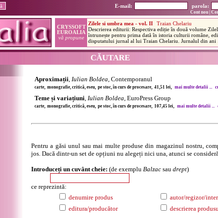
E-mail:
parola:
Cont nou
|
Con
CĂUTARE
Aproximații
,
Iulian Boldea
, Contemporanul
carte, monografie, critică, eseu, pe stoc, în curs de procesare, 41,51 lei,
mai multe detalii ...
c
Teme și variațiuni
,
Iulian Boldea
, EuroPress Group
carte, monografie, critică, eseu, pe stoc, în curs de procesare, 107,45 lei,
mai multe detalii ...
Pentru a găsi unul sau mai multe produse din magazinul nostru, comp
jos. Dacă dintr-un set de opțiuni nu alegeți nici una, atunci se consideră
Introduceți un cuvânt cheie:
(de exemplu
Balzac
sau
drept
)
ce reprezintă:
denumire produs
autor/regizor/inter
editura/producător
descrierea produsu