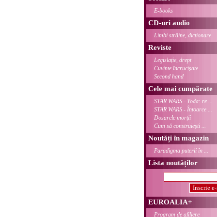
E-books
CD-uri audio
Limbi străine, dicționare
Reviste
Legislație, drept
Cuvinte încrucișate
Second hand
Cele mai cumpărate
STAR WARS - Yoda: re ...
STAR WARS - Întoarce ...
Dosarele morții
Cum să construiești ...
Noutăți în magazin
Paradigma puterii în ...
Lista noutăților
EUROALIA+
Program de afiliere