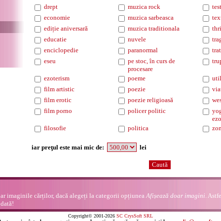
drept
muzica rock
tes
economie
muzica sarbeasca
tex
ediție aniversară
muzica traditionala
thr
educatie
nuvele
tra
enciclopedie
paranormal
tra
eseu
pe stoc, în curs de
tru
procesare
ezoterism
poeme
uti
film artistic
poezie
via
film erotic
poezie religioasă
wes
film porno
policer politic
yog
ezo
filosofie
politica
zo
iar preţul este mai mic de:
lei
r imaginile cărților, dacă alegeți la categorii opțiunea
Afișează doar imagini
. Astf
odată!
Copyright© 2001-2026
SC CrysSoft SRL