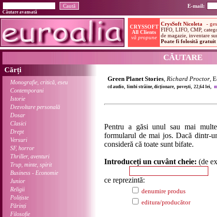
E-mail:
Căutare avansată
CĂUTARE
Cărți
Green Planet Stories
,
Richard Proctor
, 
Monografie, critică, eseu
cd audio, limbi străine, dicționare, povești, 22,64 lei,
m
Contemporani
Istorie
Dezvoltare personală
Dosar
Clasici
Pentru a găsi unul sau mai multe
Drept
formularul de mai jos. Dacă dintr-un
Versuri
consideră că toate sunt bifate.
SF, horror
Thriller, aventuri
Introduceți un cuvânt cheie:
(de e
Trup, minte, spirit
Business - Economie
ce reprezintă:
Junior
Religii
denumire produs
Polițiste
editura/producător
Părinți
Filosofie