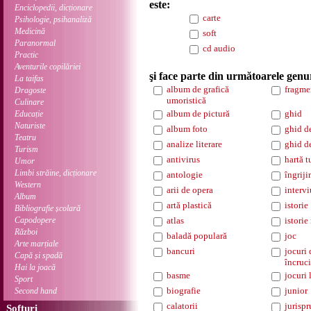
este:
Enciclopedii, dicționare
carte
Psihologie, psihanaliză
Medicină
soft
Paranormal
cd audio
Practic
Aventurile copilăriei
şi face parte din următoarele genu
La taifas
album de grafică
fragme
Dragoste
umoristică
Culinare
album de pictură
ghid
Educație
Naturiste
album foto
ghid d
Teatru
analize literare
ghid d
Turism
antivirus
hartă t
Umor
Limbi străine, dicționare
antologie
îngriji
Western
arii de opera
intervi
Album
artă plastică
istorie
Bibliografie școlară
Capodopere
atlas
istorie
Război
baladă populară
joc
Arte marțiale
bancuri
jocuri 
Capă și spadă
încruci
Hai la joacă
basme
jocuri 
Sport
biografie
junior
Second hand
calatorii
jurisp
Softuri