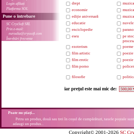
drept
muzica
Login afiliați
Platforma SOL
economie
muzica
Pune o întrebare
ediție aniversară
muzica
educatie
nuvele
SC CrysSoft SRL
Prin e-mail:
enciclopedie
parano
euroalia@cryssoft.com
eseu
pe stoc
Întrebări frecvente
proces
ezoterism
poeme
film artistic
poezie
film erotic
poezie 
film porno
policer
filosofie
politic
iar preţul este mai mic de:
Poate nu știați...
Petru un produs, două sau trei în coșul de cumpărături, taxele poștale sunt 
adaugi un produs...
Copyright© 2001-2026
SC Cr