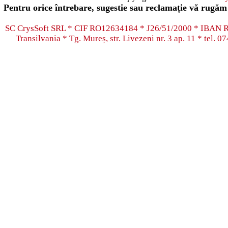
Pentru orice întrebare, sugestie sau reclamație vă rugăm 
SC CrysSoft SRL * CIF RO12634184 * J26/51/2000 * IB
Transilvania * Tg. Mureș, str. Livezeni nr. 3 ap. 11 * tel.
07