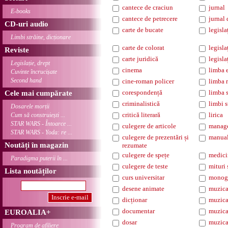
cantece de craciun
jurnal
E-books
cantece de petrecere
jurnal 
CD-uri audio
carte de bucate
legisla
Limbi străine, dicționare
carte de colorat
legisl
Reviste
carte juridică
legisla
Legislație, drept
cinema
limba 
Cuvinte încrucișate
Second hand
cine-roman policer
limba 
corespondență
limba 
Cele mai cumpărate
criminalistică
limbi s
Dosarele morții
critică literară
lirica
Cum să construiești ...
STAR WARS - Întoarce ...
culegere de articole
manag
STAR WARS - Yoda: re ...
culegere de prezentări și
manua
Noutăți în magazin
rezumate
culegere de spețe
medici
Paradigma puterii în ...
culegere de teste
mituri 
Lista noutăților
curs universitar
monogr
desene animate
muzica
dicționar
muzica
documentar
muzica
EUROALIA+
dosar
muzica
Program de afiliere