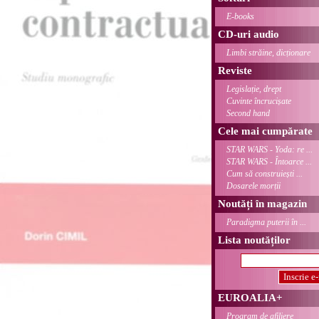
E-books
CD-uri audio
Limbi străine, dicționare
Reviste
Legislație, drept
Cuvinte încrucișate
Second hand
Cele mai cumpărate
STAR WARS - Yoda: re ...
STAR WARS - Întoarce ...
Cum să construiești ...
Dosarele morții
Noutăți în magazin
Paradigma puterii în ...
Lista noutăților
EUROALIA+
Program de afiliere