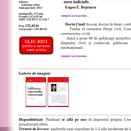
nova iudicialis
...
Editura:
Gafrema Libris
Eugen E. Bejenaru
Anul apariției:
2013
monografie, 223 pag.
cumpără acest produs ...
Format:
14,5x20 cm
ISBN:
978-9975-52-130-7
Dorin Cimil
Avocat, doctor în drept, confe
135,44
lei
Preț:
Titular al cursurilor
Drept civil. Con
Cod produs:
CDC0012C
contractelor civile
.
Autor a peste 40 de publicații științifice
dreptului civil și comercial, publicate 
internaționale.
cumpără acest produs ...
Galerie de imagini:
Disponibilitate
: Produsul
se află pe stoc
în depozitul propriu Crys
actualizează zilnic.
Termen de livrare
: pachetele sunt expediate în 1-2 zile lucrătoare de 