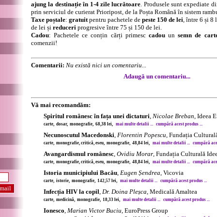
ajung la destinație în 1-4 zile lucrătoare
. Produsele sunt expediate di
prin serviciul de curierat Prioripost, de la Poșta Română în sistem ramb
Taxe poștale
:
gratuit
pentru pachetele de
peste 150 de lei
, între 6 și 
de lei și
reduceri
progresive între 75 și 150 de lei.
Cadou
: Pachetele ce conțin cărți primesc
cadou
un
semn de cart
comenzii!
Comentarii:
Nu există nici un comentariu...
Adaugă un comentariu...
Vă mai recomandăm:
Spiritul românesc în fața unei dictaturi
,
Nicolae Breban
, Ideea 
carte, dosar, monografie, 68,38 lei,
mai multe detalii ...
cumpără acest produs ...
Necunoscutul Macedonski
,
Florentin Popescu
, Fundația Cultura
carte, monografie, critică, eseu, monografie, 48,84 lei,
mai multe detalii ...
cumpără aces
Avangardismul românesc
,
Ovidiu Morar
, Fundația Culturală Id
carte, monografie, critică, eseu, monografie, 48,84 lei,
mai multe detalii ...
cumpără aces
Istoria municipiului Bacău
,
Eugen Șendrea
, Vicovia
carte, istorie, monografie, 142,57 lei,
mai multe detalii ...
cumpără acest produs ...
Infecția HIV la copil
,
Dr. Doina Pleșca
, Medicală Amaltea
carte, medicină, monografie, 18,33 lei,
mai multe detalii ...
cumpără acest produs ...
Ionesco
,
Marian Victor Buciu
, EuroPress Group