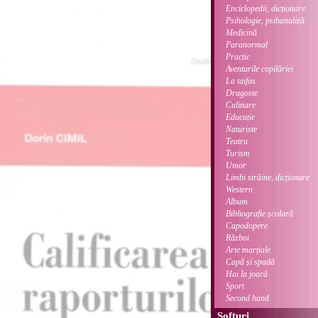
Enciclopedii, dicționare
Psihologie, psihanaliză
Medicină
Paranormal
Practic
Aventurile copilăriei
La taifas
Dragoste
Culinare
Educație
Naturiste
Teatru
Turism
Umor
Limbi străine, dicționare
Western
Album
Bibliografie școlară
Capodopere
Război
Arte marțiale
Capă și spadă
Hai la joacă
Sport
Second hand
Softuri