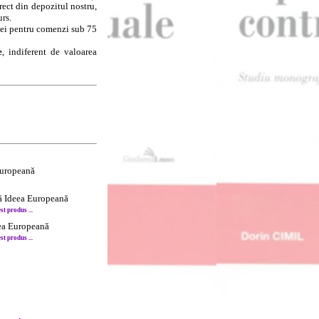
rect din depozitul nostru,
urs.
8 lei pentru comenzi sub 75
e
, indiferent de valoarea
Europeană
lă Ideea Europeană
t produs ...
eea Europeană
t produs ...