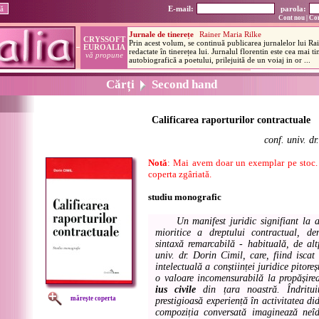
E-mail:
parola:
Cont nou
|
Con
Cărți
Second hand
Calificarea raporturilor contractuale
conf. univ. d
Notă
: Mai avem doar un exemplar pe stoc. A
coperta zgâriată.
studiu monografic
Un manifest juridic signifiant la 
mioritice a dreptului contractual, d
sintaxă remarcabilă - habituală, de alt
univ. dr. Dorin Cimil, care, fiind iscat 
intelectuală a conștiinței juridice pitore
o valoare incomensurabilă la propășirea
ius civile
din țara noastră. Îndritui
mărește coperta
prestigioasă experiență în activitatea did
compoziția conversată imaginează neî