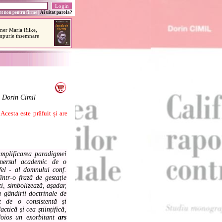
t nou pentru firme
|
Ai uitat parola?
r. Dorin Cimil
cesta este prăfuit și are
amplificarea paradigmei
emersul academic de o
fel - al domnului conf.
într-o frază de gestație
ști, simbolizează, așadar,
 gândirii doctrinale de
t de o consistentă și
actică și cea științifică,
doios un exorbitant
ars