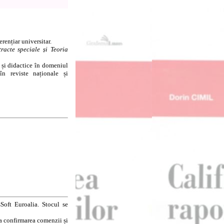
rențiar universitar.
tracte speciale și Teoria
 și didactice în domeniul
în reviste naționale și
Soft Euroalia. Stocul se
la confirmarea comenzii și