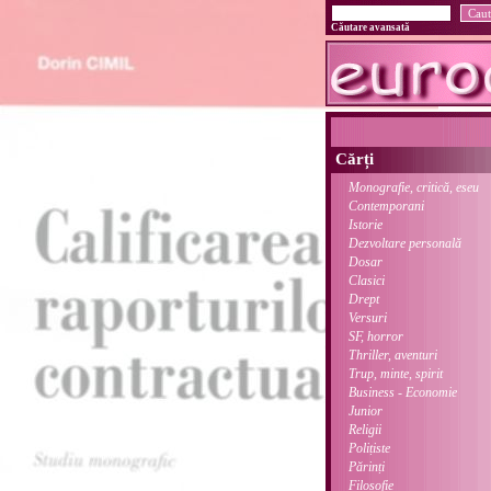
Căutare avansată
Cărți
Monografie, critică, eseu
Contemporani
Istorie
Dezvoltare personală
Dosar
Clasici
Drept
Versuri
SF, horror
Thriller, aventuri
Trup, minte, spirit
Business - Economie
Junior
Religii
Polițiste
Părinți
Filosofie