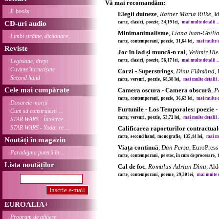
Vă mai recomandăm:
E-books
Elegii duineze
,
Rainer Maria Rilke
, 
CD-uri audio
carte, clasici, poezie, 34,19 lei,
mai multe detalii ..
Minimanimalisme
,
Liana Ivan-Ghili
Limbi străine, dicționare
carte, contemporani, poezie, 31,64 lei,
mai multe de
Reviste
Joc în iad și muncă-n rai
,
Velimir Hl
Legislație, drept
carte, clasici, poezie, 56,17 lei,
mai multe detalii ..
Cuvinte încrucișate
Corzi - Superstrings
,
Dinu Flămând
,
Second hand
carte, versuri, poezie, 68,38 lei,
mai multe detalii .
Cele mai cumpărate
Camera oscura - Camera obscură
,
P
carte, contemporani, poezie, 36,63 lei,
mai multe de
Dosarele morții
Furtunile - Los Temporales: poezie -
Cum să construiești ...
carte, versuri, poezie, 53,72 lei,
mai multe detalii .
STAR WARS - Întoarce ...
STAR WARS - Yoda: re ...
Calificarea raporturilor contractual
carte, second hand, monografie, 135,44 lei,
mai mul
Noutăți în magazin
Viața continuă
,
Dan Perșa
, EuroPres
Paradigma puterii în ...
carte, contemporani, pe stoc, în curs de procesare, 
Lista noutăților
Cal de foc
,
Romulus-Adrian Dinu
, Ald
carte, contemporani, poeme, 29,30 lei,
mai multe de
EUROALIA+
Program de afiliere