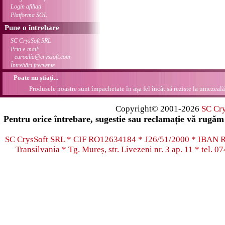
Login afiliați
Platforma SOL
Pune o întrebare
SC CrysSoft SRL
Prin e-mail:
euroalia@cryssoft.com
Întrebări frecvente
Poate nu știați...
Produsele noastre sunt împachetate în așa fel încât să reziste la umezeală.
Copyright© 2001-2026
SC Cr
Pentru orice întrebare, sugestie sau reclamație vă rugăm 
SC CrysSoft SRL * CIF RO12634184 * J26/51/2000 * IB
Transilvania * Tg. Mureș, str. Livezeni nr. 3 ap. 11 * tel.
07