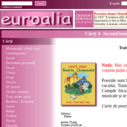
E-mail:
Căutare avansată
Cărți
Second han
Cărți
Trai
Monografie, critică, eseu
Contemporani
Istorie
Dezvoltare personală
Notă:
Mai ave
Dosar
coperta puțin u
Clasici
Drept
Poeziile sunt 
Versuri
cucului, Trais
SF, horror
Cumpăr frica,
Thriller, aventuri
muzicale și se 
Trup, minte, spirit
Business - Economie
Carte de poezi
Junior
Religii
Editura:
Polițiste
Thalia
Părinți
poezie, 32 pag.
Filosofie
Format:
21x26 cm