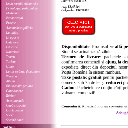
ISBN:
973-85926-4-X
Enciclopedii, dicționare
13,45
lei
Preț:
Psihologie, psihanaliză
Cod produs:
CGT0001D
Medicină
Paranormal
Practic
Aventurile copilăriei
La taifas
Dragoste
Culinare
Disponibilitate
: Produsul
se află pe
Educație
Stocul se actualizează zilnic.
Naturiste
Termen de livrare
: pachetele su
Teatru
confirmarea comenzii și
ajung la des
Turism
Umor
expediate direct din depozitul nostru
Limbi străine, dicționare
Poșta Română în sistem ramburs.
Western
Taxe poștale
:
gratuit
pentru pachet
Album
comenzi sub 75 de lei și
reduceri
pro
Bibliografie școlară
Cadou
: Pachetele ce conțin cărți p
Capodopere
valoarea comenzii!
Război
Arte marțiale
Capă și spadă
Comentarii:
Nu există nici un comentariu..
Hai la joacă
Adaugă 
Sport
Second hand
Softuri