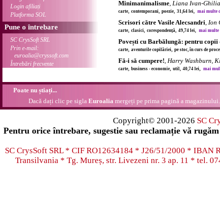
Minimanimalisme
,
Liana Ivan-Ghili
Login afiliați
carte, contemporani, poezie, 31,64 lei,
mai multe de
Platforma SOL
Scrisori către Vasile Alecsandri
,
Ion 
Pune o întrebare
carte, clasici, corespondență, 49,74 lei,
mai multe d
SC CrysSoft SRL
Povești cu Barbălungă: pentru copii d
Prin e-mail:
carte, aventurile copilăriei, pe stoc, în curs de proc
euroalia@cryssoft.com
Fă-i să cumpere!
,
Harry Washburn, K
Întrebări frecvente
carte, business - economie, util, 40,74 lei,
mai multe
Poate nu știați...
Dacă dați clic pe sigla
Euroalia
mergeți pe prima pagină a magazinului.
Copyright© 2001-2026
SC Cr
Pentru orice întrebare, sugestie sau reclamație vă rugăm 
SC CrysSoft SRL * CIF RO12634184 * J26/51/2000 * IB
Transilvania * Tg. Mureș, str. Livezeni nr. 3 ap. 11 * tel.
07