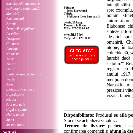
Enciclopedii, dicționare
intenții stilis
Editura:
Psihologie, psihanaliză
spre exemplu
Ideea Europeană
Medicină
Coleția:
noțiuni afin
Biblioteca Ideea Europeană
Paranormal
autorul-teore
poezie, 234 pag.
Practic
Elaborase chi
Format:
11x18 cm
Aventurile copilăriei
ISBN:
973-7691-69-5
sinteze inform
La taifas
56,17
lei
Preț:
ale artei, spr
Dragoste
Cod produs:
CVJ0001C
omenirii. Ch
Culinare
utopie, în to
Educație
coincidență, s
Naturiste
întrebă dacă
Teatru
statului?" Re
Turism
registru cu d
Umor
anului 1917,
Limbi străine, dicționare
menționa doar
Western
Album
Naraskin, min
Bibliografie școlară
prezicerii vii
Capodopere
vizată, bineînț
Război
Arte marțiale
Capă și spadă
Hai la joacă
Disponibilitate
: Produsul
se află pe
Sport
Stocul se actualizează zilnic.
Second hand
Termen de livrare
: pachetele su
confirmarea comenzii și
ajung la des
Softuri