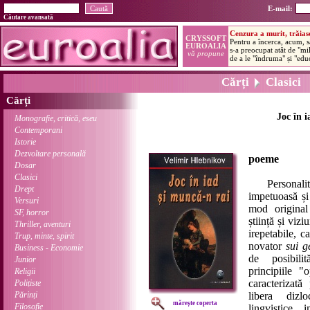
E-mail:
Căutare avansată
Cărți
Clasici
Cărți
Joc în i
Monografie, critică, eseu
Contemporani
Istorie
Dezvoltare personală
poeme
Dosar
Clasici
Personalitat
Drept
impetuoasă și
Versuri
mod original
SF, horror
știință și viz
Thriller, aventuri
irepetabile, c
Trup, minte, spirit
novator
sui g
Business - Economie
de posibilit
Junior
principiile "
Religii
caracterizată
Polițiste
Părinți
libera dizlo
mărește coperta
Filosofie
lingvistice, 