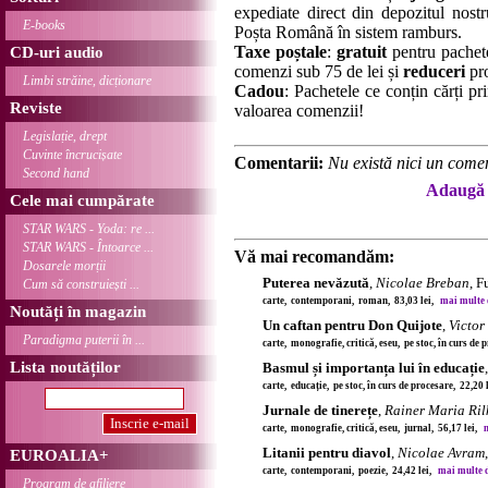
expediate direct din depozitul nostru
E-books
Poșta Română în sistem ramburs.
Taxe poștale
:
gratuit
pentru pachet
CD-uri audio
comenzi sub 75 de lei și
reduceri
pro
Limbi străine, dicționare
Cadou
: Pachetele ce conțin cărți p
Reviste
valoarea comenzii!
Legislație, drept
Cuvinte încrucișate
Comentarii:
Nu există nici un comen
Second hand
Adaugă 
Cele mai cumpărate
STAR WARS - Yoda: re ...
STAR WARS - Întoarce ...
Vă mai recomandăm:
Dosarele morții
Puterea nevăzută
,
Nicolae Breban
, F
Cum să construiești ...
carte, contemporani, roman, 83,03 lei,
mai multe de
Noutăți în magazin
Un caftan pentru Don Quijote
,
Victor
Paradigma puterii în ...
carte, monografie, critică, eseu, pe stoc, în curs de
Lista noutăților
Basmul și importanța lui în educație
carte, educație, pe stoc, în curs de procesare, 22,20
Jurnale de tinerețe
,
Rainer Maria Ril
carte, monografie, critică, eseu, jurnal, 56,17 lei,
m
Litanii pentru diavol
,
Nicolae Avram
EUROALIA+
carte, contemporani, poezie, 24,42 lei,
mai multe de
Program de afiliere