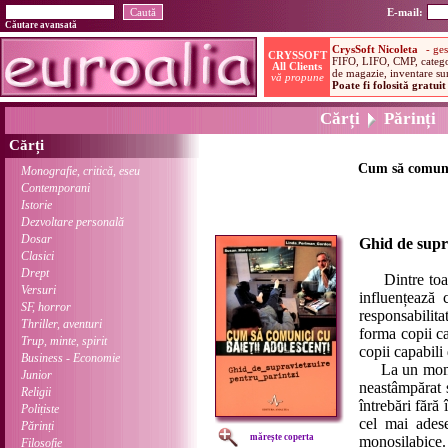
E-mail:
Căutare avansată
Cărți
Părinți
Cărți
Cum să comunic
Monografie, critică, eseu
Contemporani
Istorie
Dezvoltare personală
Dosar
Ghid de supr
Clasici
Drept
Dintre toate 
Versuri
influențează 
SF, horror
responsabilit
Thriller, aventuri
forma copii ca
Trup, minte, spirit
copii capabili
Business - Economie
La un moment 
Junior
neastâmpărat 
Religii
întrebări fără
Polițiste
cel mai adese
Părinți
mărește coperta
monosilabice
Filosofie