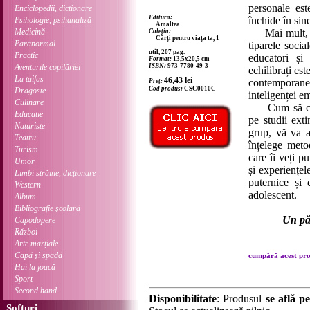
personale est
Enciclopedii, dicționare
Editura:
închide în sin
Psihologie, psihanaliză
Amaltea
Medicină
Mai mult, tim
Coleția:
Cărți pentru viața ta, 1
Paranormal
tiparele socia
util, 207 pag.
Practic
educatori și 
Format:
13,5x20,5 cm
Aventurile copilăriei
ISBN:
973-7780-49-3
echilibrați es
La taifas
46,43
lei
contemporane
Preț:
Cod produs:
CSC0010C
Dragoste
inteligenței e
Culinare
Cum să comun
Educație
pe studii exti
Naturiste
grup, vă va a
Teatru
înțelege meto
Turism
care îi veți p
Umor
și experiențel
Limbi străine, dicționare
puternice și
Western
adolescent.
Album
Bibliografie școlară
Un păr
Capodopere
Război
Arte marțiale
Capă și spadă
cumpără acest prod
Hai la joacă
Sport
Second hand
Disponibilitate
: Produsul
se află pe
Softuri