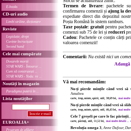
Stocul se actualizează zilnic.
Termen de livrare
: pachetele su
E-books
confirmarea comenzii și
ajung la des
CD-uri audio
expediate direct din depozitul nostru
Poșta Română în sistem ramburs.
Limbi străine, dicționare
Taxe poștale
:
gratuit
pentru pachet
Reviste
comenzi sub 75 de lei și
reduceri
pro
Legislație, drept
Cadou
: Pachetele ce conțin cărți p
Cuvinte încrucișate
valoarea comenzii!
Second hand
Cele mai cumpărate
Comentarii:
Nu există nici un comen
Dosarele morții
Adaugă 
STAR WARS - Întoarce ...
Cum să construiești ...
STAR WARS - Yoda: re ...
Vă mai recomandăm:
Noutăți în magazin
Nu-ți pierde mințile când vrei să 
Paradigma puterii în ...
Amaltea
Lista noutăților
carte, trup, minte, spirit, util, 38,69 lei,
mai multe d
Nu-ți pierde mințile când vrei să slăb
carte, trup, minte, spirit, util, 46,43 lei,
mai multe d
Cele 7 greșeli pe care le fac părinții
,
carte, părinți, util, 51,52 lei,
mai multe detalii ...
EUROALIA+
Revoluția omega 3
,
Anne Dufour, Dan
Program de afiliere