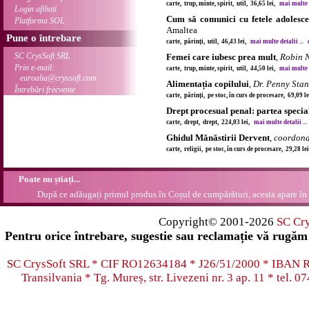
carte, trup, minte, spirit, util, 36,65 lei,
mai multe d
Login afiliați
Cum să comunici cu fetele adolesce
Platforma SOL
Amaltea
Pune o întrebare
carte, părinți, util, 46,43 lei,
mai multe detalii ...
SC CrysSoft SRL
Femei care iubesc prea mult
,
Robin 
Prin e-mail:
carte, trup, minte, spirit, util, 44,50 lei,
mai multe d
euroalia@cryssoft.com
Alimentația copilului
,
Dr. Penny Stan
Întrebări frecvente
carte, părinți, pe stoc, în curs de procesare, 69,09 l
Drept procesual penal: partea specia
carte, drept, drept, 224,03 lei,
mai multe detalii ...
Ghidul Mănăstirii Dervent
,
coordona
carte, religii, pe stoc, în curs de procesare, 29,28 l
Poate nu știați...
După ce adăugați primul produs în Coșul de cumpărături, acesta apare în 
Copyright© 2001-2026
SC Cr
Pentru orice întrebare, sugestie sau reclamație vă rugăm 
SC CrysSoft SRL * CIF RO12634184 * J26/51/2000 * IB
Transilvania * Tg. Mureș, str. Livezeni nr. 3 ap. 11 * tel.
07