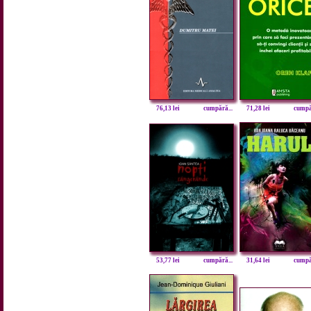
76,13 lei
cumpără...
71,28 lei
cumpăr
53,77 lei
cumpără...
31,64 lei
cumpăr