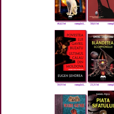
46,62 lei
cumpără...
58,61 lei
cumpăr
50,93 lei
cumpără...
23,31 lei
cumpăr