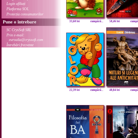
Login afiliați
Platforma SOL
Protecția consumatorilor
Pune o întrebare
33,60 lei
cumpără...
58,46 lei
cumpăr
SC CrysSoft SRL
Prin e-mail:
euroalia@cryssoft.com
Întrebări frecvente
22,39 lei
cumpără...
48,84 lei
cumpăr