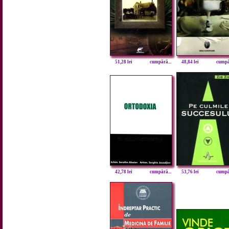
51,28 lei
cumpără...
48,84 lei
cumpăr
42,78 lei
cumpără...
53,76 lei
cumpăr