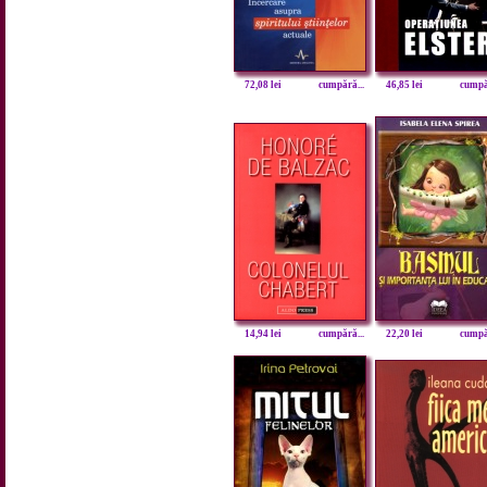
72,08 lei
cumpără...
46,85 lei
cumpăr
14,94 lei
cumpără...
22,20 lei
cumpăr