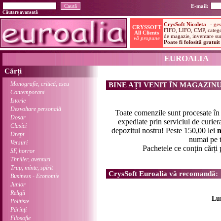
E-mail:
Căutare avansată
EUROALIA
Cărți
Monografie, critică, eseu
BINE AȚI VENIT ÎN MAGAZIN
Contemporani
Istorie
Dezvoltare personală
Toate comenzile sunt procesate î
Dosar
expediate prin serviciul de curier
Clasici
depozitul nostru! Peste 150,00 lei
n
Drept
numai pe t
Versuri
Pachetele ce conțin cărți
SF, horror
Thriller, aventuri
Trup, minte, spirit
CrysSoft Euroalia vă recomandă:
Business - Economie
Junior
Religii
Lu
Polițiste
Părinți
Filosofie