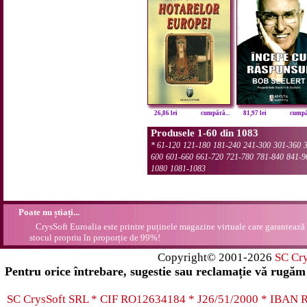
26,86 lei
cumpără...
81,97 lei
cumpăr
Produsele 1-60 din 1083
*
61-120
121-180
181-240
241-300
301-360
600
601-660
661-720
721-780
781-840
841-9
1080
1081-1083
Poate nu știați...
CrysSoft Euroalia este printre puținele magazine virtuale care garantează 
stocul propriu în proporție de 99%!
Copyright© 2001-2026
SC Cr
Pentru orice întrebare, sugestie sau reclamație vă rugăm 
SC CrysSoft SRL * CIF RO12634184 * J26/51/2000 * IB