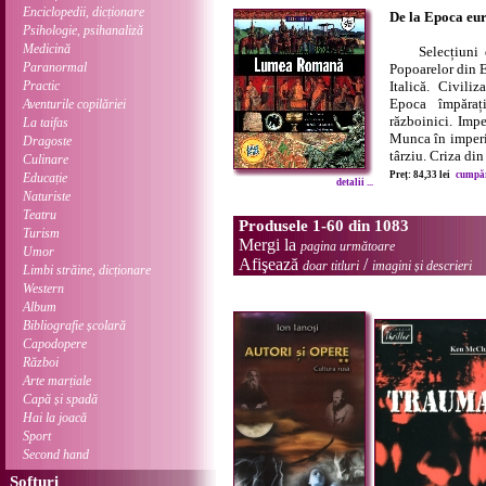
Enciclopedii, dicționare
De la Epoca eu
Psihologie, psihanaliză
Medicină
Selecțiuni 
Paranormal
Popoarelor din 
Practic
Italică. Civili
Epoca împărați
Aventurile copilăriei
războinici. Impe
La taifas
Munca în imperi
Dragoste
târziu. Criza din 
Culinare
Preț: 84,33 lei
cumpără
Educație
detalii ...
Naturiste
Teatru
Produsele 1-60 din 1083
Turism
Mergi la
pagina următoare
Umor
Afişează
/
doar titluri
imagini și descrieri
Limbi străine, dicționare
Western
Album
Bibliografie școlară
Capodopere
Război
Arte marțiale
Capă și spadă
Hai la joacă
Sport
Second hand
Softuri