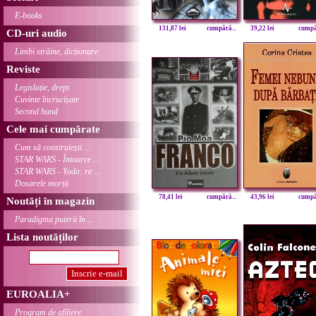
E-books
131,87 lei
cumpără...
39,22 lei
cumpăr
CD-uri audio
Limbi străine, dicționare
Reviste
Legislație, drept
Cuvinte încrucișate
Second hand
Cele mai cumpărate
Cum să construiești ...
STAR WARS - Întoarce ...
STAR WARS - Yoda: re ...
Dosarele morții
78,41 lei
cumpără...
43,96 lei
cumpăr
Noutăți în magazin
Paradigma puterii în ...
Lista noutăților
EUROALIA+
Program de afiliere