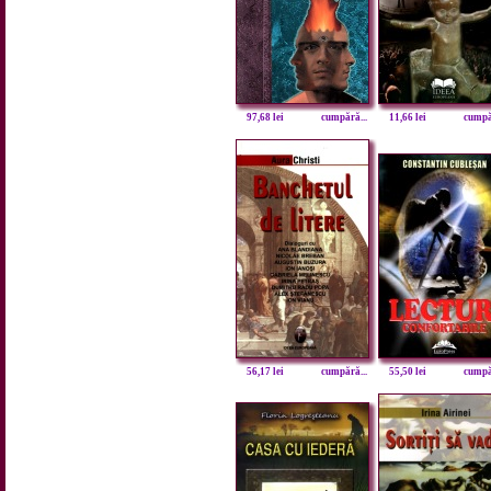
97,68 lei
cumpără...
11,66 lei
cumpăr
56,17 lei
cumpără...
55,50 lei
cumpăr