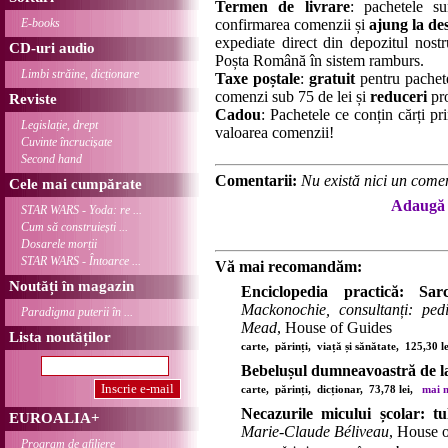
Termen de livrare
: pachetele su
E-books
confirmarea comenzii și
ajung la des
expediate direct din depozitul nostru
CD-uri audio
Poșta Română în sistem ramburs.
Limbi străine, dicționare
Taxe poștale
:
gratuit
pentru pachet
comenzi sub 75 de lei și
reduceri
pro
Reviste
Cadou
: Pachetele ce conțin cărți p
Legislație, drept
valoarea comenzii!
Cuvinte încrucișate
Second hand
Comentarii:
Nu există nici un comen
Cele mai cumpărate
Adaugă 
STAR WARS - Yoda: re ...
Cum să construiești ...
Dosarele morții
STAR WARS - Întoarce ...
Vă mai recomandăm:
Noutăți în magazin
Enciclopedia practică: Sarc
Mackonochie, consultanți: pe
Paradigma puterii în ...
Mead
, House of Guides
Lista noutăților
carte, părinți, viață și sănătate, 125,30 
Bebelușul dumneavoastră de la 
carte, părinți, dicționar, 73,78 lei,
mai m
Necazurile micului școlar: tul
EUROALIA+
Marie-Claude Béliveau
, House 
Program de afiliere