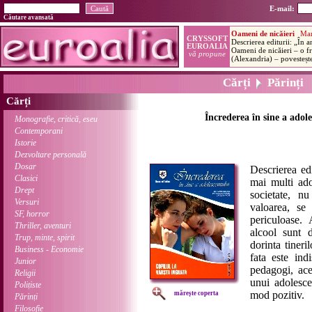
E-mail:
Căutare avansată
Cărți
Părinți
Cărți
Încrederea în sine a adole
Monografie, critică, eseu
Contemporani
Istorie
Dezvoltare personală
Dosar
Descrierea edi
Clasici
mai multi ado
Drept
societate, nu
Versuri
valoarea, se 
SF, horror
periculoase. 
Thriller, aventuri
alcool sunt d
Trup, minte, spirit
dorinta tineri
Business - Economie
fata este ind
Junior
pedagogi, ace
Religii
unui adolesce
Polițiste
mod pozitiv.
mărește coperta
Părinți
Filosofie