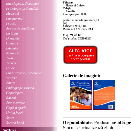
Editura:
Enciclopedii, dicționare
House of Guides
Psihologie, psihanaliză
Coleția:
Familia
Medicină
Anul apariției:
2006
Paranormal
pe stoc, în curs de procesare, 79
Practic
pag.
Format:
12x16,5 cm
Aventurile copilăriei
ISBN:
978-973-7975-59-1
La taifas
29,28
lei
Preț:
Dragoste
Cod produs:
CGI0002C
Culinare
Educație
Naturiste
Teatru
Turism
Umor
Limbi străine, dicționare
Galerie de imagini:
Western
Album
Bibliografie școlară
Capodopere
Război
Arte marțiale
Capă și spadă
Hai la joacă
Sport
Disponibilitate
: Produsul
se află pe
Second hand
Stocul se actualizează zilnic.
Softuri