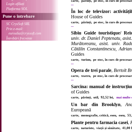
carte, părinți, pe stoc, în curs de proces
Login afiliați
...
Platforma SOL
În loc de televizor: activități
Pune o întrebare
House of Guides
carte, părinți, pe stoc, în curs de proces
SC CrysSoft SRL
...
Prin e-mail:
Sibiu Guide touristique/ Rei
euroalia@cryssoft.com
univ. dr. Daniel Peptenatu, asist
Întrebări frecvente
Murătoreanu, asist. univ. Radu
Cătălin Constantinescu, Adria
Guides
carte, turism, pe stoc, în curs de proces
...
Opera de trei parale
,
Bertolt B
carte, teatru, pe stoc, în curs de procesa
...
Sarcina: manual de instrucțiu
of Guides
carte, părinți, util, 92,52 lei,
mai multe d
Un bar din Brooklyn
,
And
Europeană
carte, monografie, critică, eseu, eseu, 53
Plante pentru farmacia casei
,
carte, naturiste, viață și sănătate, 41,00