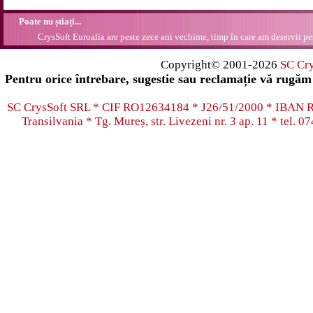
Poate nu știați...
CrysSoft Euroalia are peste zece ani vechime, timp în care am deservit pes
Copyright© 2001-2026
SC Cr
Pentru orice întrebare, sugestie sau reclamație vă rugăm 
SC CrysSoft SRL * CIF RO12634184 * J26/51/2000 * IB
Transilvania * Tg. Mureș, str. Livezeni nr. 3 ap. 11 * tel.
07