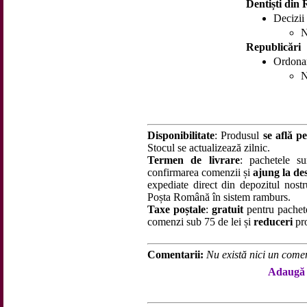
Dentiști din
Decizii
N
Republicări
Ordonan
N
Disponibilitate
: Produsul
se află pe
Stocul se actualizează zilnic.
Termen de livrare
: pachetele su
confirmarea comenzii și
ajung la des
expediate direct din depozitul nostru
Poșta Română în sistem ramburs.
Taxe poștale
:
gratuit
pentru pachet
comenzi sub 75 de lei și
reduceri
pro
Comentarii:
Nu există nici un comen
Adaugă 