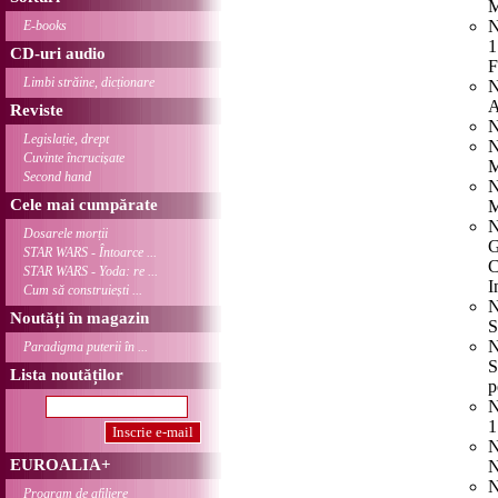
M
N
E-books
1
CD-uri audio
F
Limbi străine, dicționare
N
A
Reviste
N
Legislație, drept
N
Cuvinte încrucișate
M
Second hand
N
Cele mai cumpărate
M
N
Dosarele morții
G
STAR WARS - Întoarce ...
C
STAR WARS - Yoda: re ...
I
Cum să construiești ...
N
Noutăți în magazin
S
N
Paradigma puterii în ...
S
Lista noutăților
p
N
1
N
EUROALIA+
N
N
Program de afiliere