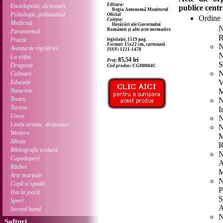
Editura:
Enciclopedii, dicționare
publice centr
Regia Autonomă Monitorul
Psihologie, psihanaliză
Oficial
Ordine
Coleția:
Medicină
Hotărâri ale Guvernului
N
României și alte acte normative
Paranormal
R
Practic
legislație, 1519 pag.
Format:
15x22 cm, cartonată
N
Aventurile copilăriei
ISSN:
1221-1478
N
La taifas
85,54
lei
Preț:
S
Dragoste
Cod produs:
CGH0004C
N
Culinare
V
Educație
Naturiste
M
Teatru
N
Turism
I
Umor
N
Limbi străine, dicționare
N
Western
M
Album
R
Bibliografie școlară
N
Capodopere
A
Război
M
Arte marțiale
N
Capă și spadă
P
Hai la joacă
S
Sport
A
Second hand
N
Softuri