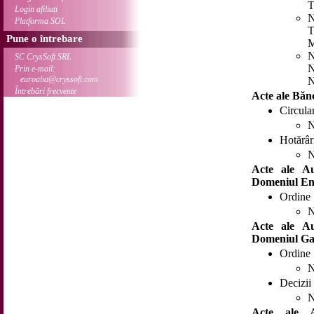
T
Login afiliați
N
Platforma SOL
T
Pune o întrebare
M
N
SC CrysSoft SRL
N
Prin e-mail:
euroalia@cryssoft.com
N
Întrebări frecvente
Acte ale Băn
Circula
N
Hotărâr
N
Acte ale Au
Domeniul En
Ordine
N
Acte ale Au
Domeniul Ga
Ordine
N
Decizii
N
Acte ale Au