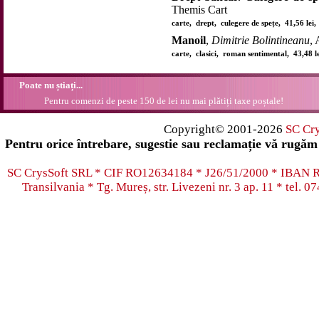
Themis Cart
carte, drept, culegere de spețe, 41,56 le
Manoil
,
Dimitrie Bolintineanu
, 
carte, clasici, roman sentimental, 43,48 
Poate nu știați...
Pentru comenzi de peste 150 de lei nu mai plătiți taxe poștale!
Copyright© 2001-2026
SC Cr
Pentru orice întrebare, sugestie sau reclamație vă rugăm 
SC CrysSoft SRL * CIF RO12634184 * J26/51/2000 * IB
Transilvania * Tg. Mureș, str. Livezeni nr. 3 ap. 11 * tel.
07