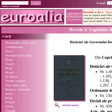
E-mail:
Căutare avansată
Reviste
Legislație, d
Cărți
Hotărâri ale Guvernului Rom
Monografie, critică, eseu
Contemporani
Istorie
Dezvoltare personală
Din
Cupri
Dosar
Clasici
Hotărâri ale
Drept
Nr. 1.0
Versuri
- 1.105
SF, horror
1.138, 
Thriller, aventuri
1.267, 
Trup, minte, spirit
Business - Economie
Ordonanțe de
Junior
Nr. 130
Religii
Decizii ale p
Polițiste
mărește coperta
Nr. 459
Părinți
Filosofie
Acte ale org