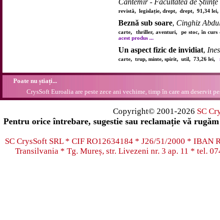
Cantemir - Facultatea de Științe 
revistă, legislație, drept, drept, 91,34 le
Beznă sub soare
,
Cinghiz Abdu
carte, thriller, aventuri, pe stoc, în cu
acest produs ...
Un aspect fizic de invidiat
,
Ine
carte, trup, minte, spirit, util, 73,26 lei,
Poate nu știați...
CrysSoft Euroalia are peste zece ani vechime, timp în care am deservit pes
Copyright© 2001-2026
SC Cr
Pentru orice întrebare, sugestie sau reclamație vă rugăm 
SC CrysSoft SRL * CIF RO12634184 * J26/51/2000 * IB
Transilvania * Tg. Mureș, str. Livezeni nr. 3 ap. 11 * tel.
07