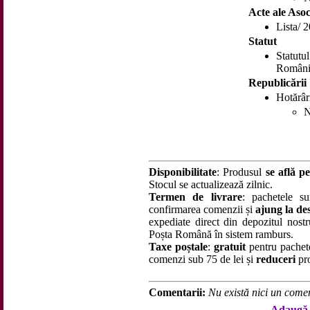
Acte ale Asoc
Lista/ 
Statut
Statutu
Români
Republicării
Hotărâr
N
Disponibilitate
: Produsul
se află pe
Stocul se actualizează zilnic.
Termen de livrare
: pachetele su
confirmarea comenzii și
ajung la des
expediate direct din depozitul nostru
Poșta Română în sistem ramburs.
Taxe poștale
:
gratuit
pentru pachet
comenzi sub 75 de lei și
reduceri
pro
Comentarii:
Nu există nici un comen
Adaugă 