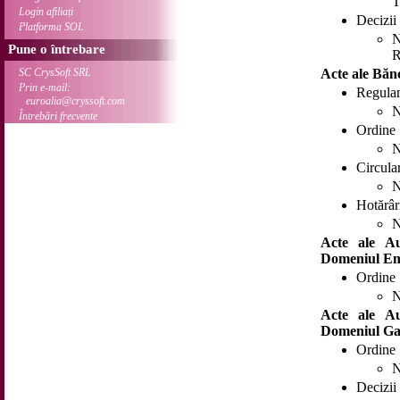
T
Login afiliați
Decizii
Platforma SOL
N
Pune o întrebare
R
SC CrysSoft SRL
Acte ale Băn
Prin e-mail:
Regula
euroalia@cryssoft.com
N
Întrebări frecvente
Ordine
N
Circula
N
Hotărâr
N
Acte ale Au
Domeniul En
Ordine
N
Acte ale Au
Domeniul Ga
Ordine
N
Decizii