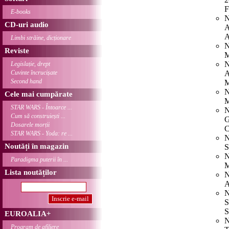
F
E-books
N
CD-uri audio
A
A
Limbi străine, dicționare
N
Reviste
M
N
Legislație, drept
Cuvinte încrucișate
A
Second hand
M
N
Cele mai cumpărate
M
STAR WARS - Întoarce ...
N
Cum să construiești ...
G
Dosarele morții
C
STAR WARS - Yoda: re ...
N
Noutăți în magazin
S
N
Paradigma puterii în ...
M
Lista noutăților
N
A
N
S
S
EUROALIA+
N
Program de afiliere