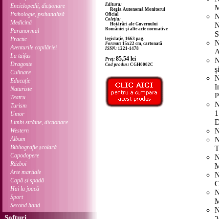
Editura:
Enciclopedii, dicționare
M
Regia Autonomă Monitorul
Psihologie, psihanaliză
Oficial
N
Coleția:
Medicină
N
Hotărâri ale Guvernului
României și alte acte normative
Paranormal
S
Practic
legislație, 1663 pag.
N
Format:
15x22 cm, cartonată
Aventurile copilăriei
ISSN:
1221-1478
A
La taifas
85,54
lei
N
Preț:
Dragoste
Cod produs:
CGH0002C
ș
Culinare
N
Educație
I
Naturiste
P
Teatru
N
Turism
1
Umor
D
Limbi străine, dicționare
N
Western
Album
N
Bibliografie școlară
T
Capodopere
N
Război
M
Arte marțiale
N
Capă și spadă
C
Hai la joacă
N
Sport
M
Second hand
N
Softuri
2