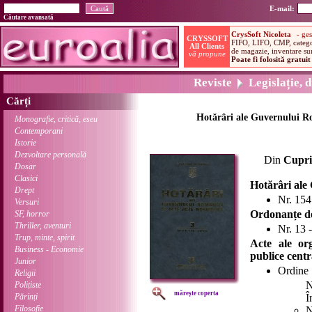
E-mail:
Căutare avansată
Reviste
Legislație, d
Cărți
Hotărâri ale Guvernului Ro
Monografie, critică, eseu
Contemporani
Istorie
Dezvoltare personală
Din
Cupri
Dosar
Clasici
Hotărâri ale
Drept
Nr. 154
Versuri
Ordonanțe de
SF, horror
Thriller, aventuri
Nr. 13 
Trup, minte, spirit
Acte ale org
Business - Economie
publice centr
Junior
Ordine
Religii
N
Polițiste
mărește coperta
Părinți
Î
Filosofie
N