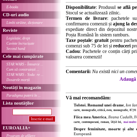
Disponibilitate
: Produsul
se află pe
E-books
Stocul se actualizează zilnic.
CD-uri audio
Termen de livrare
: pachetele su
Limbi străine, dicționare
confirmarea comenzii și
ajung la des
expediate direct din depozitul nostru
Reviste
Poșta Română în sistem ramburs.
Legislație, drept
Taxe poștale
:
gratuit
pentru pachet
Cuvinte încrucișate
comenzi sub 75 de lei și
reduceri
pro
Second hand
Cadou
: Pachetele ce conțin cărți p
Cele mai cumpărate
valoarea comenzii!
STAR WARS - Întoarce ...
Cum să construiești ...
Comentarii:
Nu există nici un comen
STAR WARS - Yoda: re ...
Adaugă 
Dosarele morții
Noutăți în magazin
Paradigma puterii în ...
Vă mai recomandăm:
Lista noutăților
Tolstoi. Romanul unei drame
,
Ion Ia
carte, monografie, critică, eseu, monografie, 87,91
Fiica mea America
,
Ileana Cudalb
, 
carte, contemporani, roman, 58,61 lei,
mai multe de
EUROALIA+
Despre feminitate, moarte și alte e
Europeană
Program de afiliere