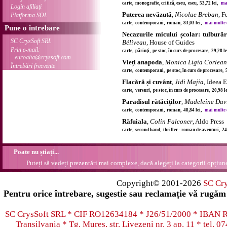
carte, monografie, critică, eseu, eseu, 53,72 lei,
mai
Login afiliați
Puterea nevăzută
,
Nicolae Breban
, F
Platforma SOL
carte, contemporani, roman, 83,03 lei,
mai multe de
Pune o întrebare
Necazurile micului școlar: tulburăril
SC CrysSoft SRL
Béliveau
, House of Guides
Prin e-mail:
carte, părinți, pe stoc, în curs de procesare, 29,28 l
euroalia@cryssoft.com
Vieți anapoda
,
Monica Ligia Corlea
Întrebări frecvente
carte, contemporani, pe stoc, în curs de procesare, 
Flacără și cuvânt
,
Jidi Majia
, Ideea 
carte, versuri, pe stoc, în curs de procesare, 20,98 
Paradisul rătăciților
,
Madeleine Dav
carte, contemporani, roman, 48,84 lei,
mai multe de
Răfuiala
,
Colin Falconer
, Aldo Press
carte, second hand, thriller - roman de aventuri, 2
Poate nu știați...
Puteți să vedeți prezentări mai complexe, dacă alegeți la categorii opțiu
Copyright© 2001-2026
SC Cr
Pentru orice întrebare, sugestie sau reclamație vă rugăm 
SC CrysSoft SRL * CIF RO12634184 * J26/51/2000 * IB
Transilvania * Tg. Mureș, str. Livezeni nr. 3 ap. 11 * tel.
07