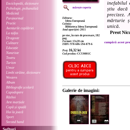
inefabilul
Enciclopedii, dicționare
mărește coperta
știu dacă
Psihologie, psihanaliză
Medicină
precizez.
Paranormal
Editura:
mărturie 
Ideea Europeană
Practic
Coleția:
unică.
Biblioteca Ideea Europeană
Aventurile copilăriei
Anul apariției:
2011
Preot Nic
La taifas
pe stoc, în curs de procesare, 182
Dragoste
pag.
Format:
13x20 cm
cumpără acest prod
Culinare
ISBN:
978-606-594-079-6
Educație
16,32
lei
Preț:
Naturiste
Cod produs:
CCU0001C
Teatru
Turism
Umor
Limbi străine, dicționare
Western
Album
Bibliografie școlară
Galerie de imagini:
Capodopere
Război
Arte marțiale
Capă și spadă
Hai la joacă
Sport
Second hand
Softuri