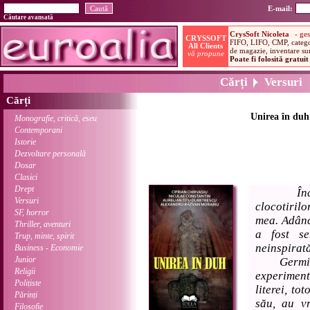
E-mail:
Căutare avansată
Cărți
Versuri
Cărți
Unirea în duh:
Monografie, critică, eseu
Contemporani
Istorie
Dezvoltare personală
Dosar
Clasici
Drept
În
Versuri
clocotiril
SF, horror
mea. Adânc
Thriller, aventuri
a fost se
Trup, minte, spirit
neinspirată
Business - Economie
Junior
Germinare
Religii
experiment 
Polițiste
literei, to
Părinți
său, au v
Filosofie