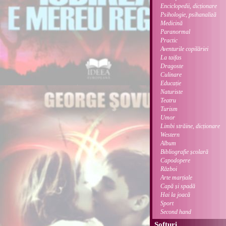
Enciclopedii, dicționare
Psihologie, psihanaliză
Medicină
Paranormal
Practic
Aventurile copilăriei
La taifas
Dragoste
Culinare
Educație
Naturiste
Teatru
Turism
Umor
Limbi străine, dicționare
Western
Album
Bibliografie școlară
Capodopere
Război
Arte marțiale
Capă și spadă
Hai la joacă
Sport
Second hand
Softuri