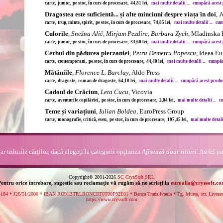
carte, junior, pe stoc, în curs de procesare, 44,81 lei,
mai multe detalii ...
cumpără acest p
Dragostea este suficientă... și alte minciuni despre viața în doi
,
J
carte, trup, minte, spirit, pe stoc, în curs de procesare, 74,85 lei,
mai multe detalii ...
cum
Culorile
,
Snežna Alič, Mirjam Pezdirc, Barbara Zych
, Mladinska 
carte, junior, pe stoc, în curs de procesare, 33,60 lei,
mai multe detalii ...
cumpără acest p
Cerbul din pădurea pierzaniei
,
Petru Demetru Popescu
, Ideea E
carte, contemporani, pe stoc, în curs de procesare, 44,40 lei,
mai multe detalii ...
cumpără
Mătăniile
,
Florence L. Barclay
, Aldo Press
carte, dragoste, roman de dragoste, 64,10 lei,
mai multe detalii ...
cumpără acest produs 
Cadoul de Crăciun
,
Leta Cucu
, Vicovia
carte, aventurile copilăriei, pe stoc, în curs de procesare, 2,04 lei,
mai multe detalii ...
cu
Teme și variațiuni
,
Iulian Boldea
, EuroPress Group
carte, monografie, critică, eseu, pe stoc, în curs de procesare, 107,45 lei,
mai multe detalii
r titlurile cărților, dacă alegeți la categorii opțiunea
Afișează doar titluri
. Astfel p
Copyright© 2001-2026
SC CrysSoft SRL
entru orice întrebare, sugestie sau reclamație vă rugăm să ne scrieți la
euroalia@cryssoft.c
84 * J26/51/2000 * IBAN RO91BTRLRONCRT0T00F92E01 * Banca Transilvania * Tg. Mureș, str. Livezeni n
https://www.cryssoft.com