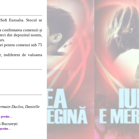
Soft Euroalia. Stocul se
la confirmarea comenzii și
rect din depozitul nostru,
urs.
8 lei pentru comenzi sub 75
e
, indiferent de valoarea
rmain Duclos, Danielle
produs ...
a București
rodus ...