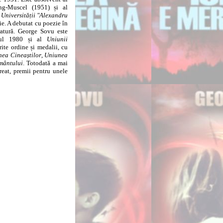
-Muscel (1951) și al
a
Universității "Alexandru
ie. A debutat cu poezie în
atură. George Sovu este
ul 1980 și al
Uniunii
rite ordine și medalii, cu
ea Cineaștilor
,
Uniunea
ământului
. Totodată a mai
aureat, premii pentru unele