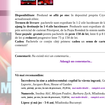
Disponibilitate
: Produsul
se află pe stoc
în depozitul propriu Crys
actualizează zilnic.
Termen de livrare
: pachetele sunt expediate în 1-2 zile lucrătoare de 
ajung la destinație în 1-4 zile lucrătoare
. Produsele sunt expediate di
prin serviciul de curierat Prioripost, de la Poșta Română în sistem ramb
Taxe poștale
:
gratuit
pentru pachetele de
peste 150 de lei
, între 6 și 
de lei și
reduceri
progresive între 75 și 150 de lei.
Cadou
: Pachetele ce conțin cărți primesc
cadou
un
semn de cart
comenzii!
Comentarii:
Nu există nici un comentariu...
Adaugă un comentariu...
Vă mai recomandăm:
Încrederea în sine a adolescentului: copilul la vârsta ingrată
,
Ge
Laporte, Jacques Ross
, House of Guides
carte, părinți, pe stoc, în curs de procesare, 29,28 lei,
mai multe detalii ...
cumpără acest 
Numerele
,
Snežna Alič, Mirjam Pezdirc, Barbara Zych
, Mladinsk
carte, junior, pe stoc, în curs de procesare, 33,60 lei,
mai multe detalii ...
cumpără acest p
Lipesc și mă joc - 5-6 ani
, Mladinska București