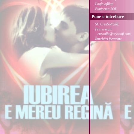
Login afiliați
Platforma SOL
Pune o întrebare
SC CrysSoft SRL
Prin e-mail:
euroalia@cryssoft.com
Întrebări frecvente