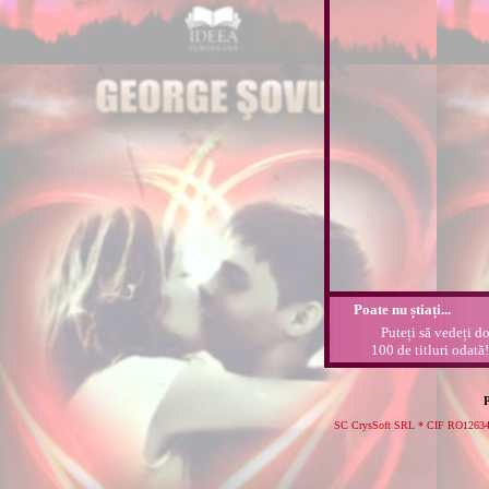
Poate nu știați...
Puteți să vedeți doa
100 de titluri odată!
P
SC CrysSoft SRL * CIF RO126341