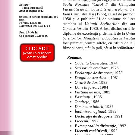
Școlii Normale "Carol I"
din Câmpulung
Editura:
Ideea Europeană
Facultății de Limba și Literatura Română
Anul apariției:
2012
Ioan Cuza"
din Iași (1955), ca șef de promoț
pe stoc, în curs de procesare, 205
1950 și a publicat 31 de volume de liter
pag.
Format:
13x20 cm
membru al
Uniunii Scriitorilor
din an
ISBN:
978-606-594-174-8
Cineaștilor
din 1986. A fost distins cu dife
14,76
lei
Preț:
diplome de excelență și de merit de la
Uniun
Cod produs:
CGI0003C
Scriitorilor
,
Ministerul Educației și Învăț
fost premiat, printre altele, cu titluri de l
filme și cărți, atât în țară, cât și în străinătate.
Romane
:
Cadența Generației
, 1974
Scrisori de creditare
, 1976
Declarație de dragoste
, 1978
Dragul nostru Alex...
, 1981
O vară de dor
, 1983
Dans în foișor
, 1984
Furtuna de mai
, 1985
Fascinații
, 1985
Tandrețe
, 1986
Dimineața iubirii
, 1987
Întâlnire-n oglindă
, 1989
Declarație de dragoste
, 1991
Liceenii
, 1992
Extemporal la dirigenție
, 1992
Liceenii rock’n’roll
, 1992