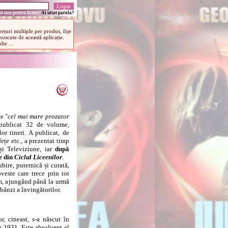
t nou pentru firme
|
Ai uitat parola?
e "
cel mai mare prozator
publicat 32 de volume,
or tineri. A publicat, de
fețe etc., a prezentat timp
i Televiziune, iar
după
ce din
Ciclul Liceenilor
.
ire, puternică și curată,
oveste care trece prin tot
im, ajungând până la urmă
bânzi a învingătorilor.
tor, cineast, s-a născut în
e 1931. Este absolvent al