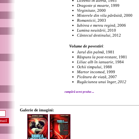
Liceenii în alertă
, 1993
Dragoste și moarte
, 1999
Virginitate
, 2000
Misterele din vila părăsită
, 2000
Romanticii
, 2003
Iubirea e mereu regină
, 2006
Lumina neuitării
, 2010
Cântecul destinului
, 2012
Volume de povestiri
:
Jarul din palmă
, 1981
Răspuns la post-restant
, 1981
Liliac alb în ianuarie
, 1984
Ochii timpului
, 1988
Martor incomod
, 1999
Picătura de viață
, 2007
Rugăciunea unui înger, 2012
cumpără acest produs ...
Galerie de imagini: