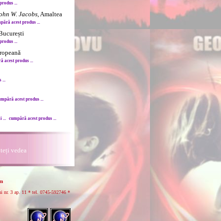
rodus ...
ohn W. Jacobs
, Amaltea
pără acest produs ...
București
rodus ...
uropeană
 acest produs ...
...
mpără acest produs ...
 ...
cumpără acest produs ...
uteți vedea
om
r. 3 ap. 11 * tel.
0745-592746 *