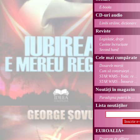
E-books
CD-uri audio
Limbi străine, dicționare
Reviste
Legislație, drept
Cuvinte încrucișate
Second hand
Cele mai cumpărate
Dosarele morții
Cum să construiești ...
STAR WARS - Yoda: re ...
STAR WARS - Întoarce ...
Noutăți în magazin
Paradigma puterii în ...
Lista noutăților
EUROALIA+
Program de afiliere