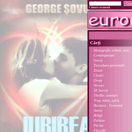
Căutare avansată
Cărți
Monografie, critică, eseu
Contemporani
Istorie
Dezvoltare personală
Dosar
Clasici
Drept
Versuri
SF, horror
Thriller, aventuri
Trup, minte, spirit
Business - Economie
Junior
Religii
Polițiste
Părinți
Filosofie