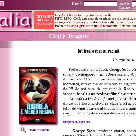
E-mail:
parola:
Cont nou
|
Con
Cărți
Dragoste
Iubirea e mereu regină
George Șovu
Profesor, ziarist, cineast, George Șovu est
român contemporan al adolescenței
". A 
dintre care 23 sunt romane consacrate anil
asemenea, câteva mii de articole, studii, pre
de 25 de ani sute de emisiuni la Radio ș
scenariile sale s-au realizat filmele artisti
Această carte dă viață unei povești de iub
dintre doi liceeni, elevi în clasa a-XI-a, p
felul de vămi otrăvite ale lumii în care tră
să-și pună pe frunte coroana de speranțe și iz
cumpără acest produs ...
mărește coperta
George Șovu
, profesor, ziarist, scrii
comuna Titești, județul Argeș la 30 ianuari