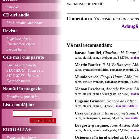
valoarea comenzii!
E-books
CD-uri audio
Comentarii:
Nu există nici un comen
Limbi străine, dicționare
Adaugă 
Reviste
Legislație, drept
Cuvinte încrucișate
Vă mai recomandăm:
Second hand
Isteața familiei
,
Charlotte M. Yonge
,
Cele mai cumpărate
carte, clasici, roman de dragoste, 94,57 lei,
mai mul
Martin Rattler
,
R. M. Ballantyne
, Ald
Cum să construiești ...
STAR WARS - Yoda: re ...
carte, aventurile copilăriei, roman de aventuri, 23
STAR WARS - Întoarce ...
Mumia verde
,
Fergus Hume
, Aldo Pre
Dosarele morții
carte, thriller, aventuri, roman de aventuri, 30,99 
Noutăți în magazin
Manon Leschaut
,
Abatele Prevost
, Al
carte, clasici, roman de dragoste, 62,23 lei,
mai mul
Paradigma puterii în ...
Eugénie Grandet
,
Honoré de Balzac
,
Lista noutăților
carte, clasici, roman, 54,35 lei,
mai multe detalii ..
Casa cu iederă
,
Florin Logreșteanu
,
carte, contemporani, roman, 51,28 lei,
mai multe de
Dragoste și rațiune
,
Jane Austen
, Ald
EUROALIA+
carte, clasici, roman de dragoste, 62,23 lei,
mai mul
Octogenar în jurul globului
,
Dan Bră
Program de afiliere