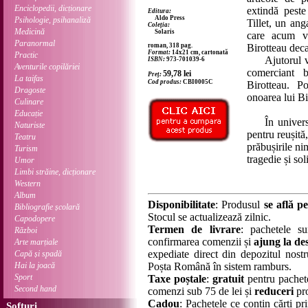
Enciclopedii, dicționare
extindă peste
Editura:
Aldo Press
Psihologie, psihanaliză
Tillet, un ang
Coleția:
Medicină
Solaris
care acum vr
Paranormal
roman, 318 pag.
Birotteau deca
Format:
14x21 cm, cartonată
Practic
Ajutorul vin
ISBN:
973-701039-6
Aventurile copilăriei
comerciant b
59,78
lei
Preț:
La taifas
Cod produs:
CBI0005C
Birotteau. P
Dragoste
onoarea lui Bi
Culinare
Educație
În universul 
Naturiste
pentru reușită
Teatru
prăbușirile ni
Turism
tragedie și so
Umor
Limbi străine, dicționare
Western
Album
Disponibilitate
: Produsul
se află pe
Bibliografie școlară
Stocul se actualizează zilnic.
Capodopere
Termen de livrare
: pachetele su
Război
confirmarea comenzii și
ajung la des
Arte marțiale
expediate direct din depozitul nostru
Capă și spadă
Hai la joacă
Poșta Română în sistem ramburs.
Sport
Taxe poștale
:
gratuit
pentru pachet
Second hand
comenzi sub 75 de lei și
reduceri
pro
Cadou
: Pachetele ce conțin cărți p
Softuri