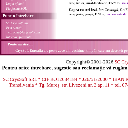
Login afiliați
carte, turism, jurnal de călătorie, 335,78 lei,
mai m
Platforma SOL
Capra cu trei iezi
,
Ion Creangă
, Gra
carte, junior, povești, 11,99 lei,
mai multe detalii ..
Pune o întrebare
SC CrysSoft SRL
Prin e-mail:
euroalia@cryssoft.com
Întrebări frecvente
Poate nu știați...
CrysSoft Euroalia are peste zece ani vechime, timp în care am deservit pes
Copyright© 2001-2026
SC Cr
Pentru orice întrebare, sugestie sau reclamație vă rugăm 
SC CrysSoft SRL * CIF RO12634184 * J26/51/2000 * IB
Transilvania * Tg. Mureș, str. Livezeni nr. 3 ap. 11 * tel.
07