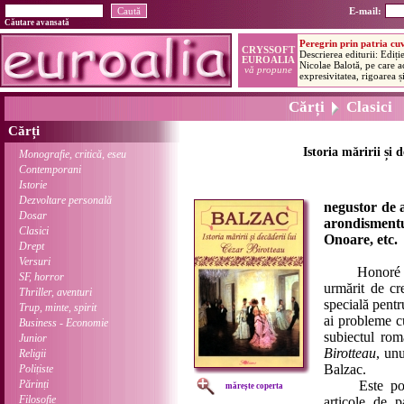
E-mail:
Căutare avansată
Cărți
Clasici
Cărți
Istoria măririi și 
Monografie, critică, eseu
Contemporani
Istorie
Dezvoltare personală
negustor de a
Dosar
arondismentul
Clasici
Onoare, etc.
Drept
Versuri
Honoré de B
SF, horror
urmărit de cre
Thriller, aventuri
specială pentr
Trup, minte, spirit
ai probleme c
Business - Economie
subiectul ro
Junior
Birotteau
, unu
Religii
Balzac.
Polițiste
Părinți
Este povest
mărește coperta
Filosofie
articole de p