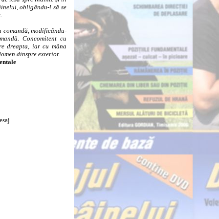
nelui, obligându-l să se
.
a comandă, modificându-
omandă. Concomitent cu
pre dreapta, iar cu mâna
domen dinspre exterior.
entale
esaj