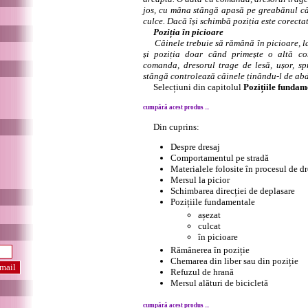
jos, cu mâna stângă apasă pe greabănul câi
culce. Dacă își schimbă poziția este corectat
Poziția în picioare
Câinele trebuie să rămână în picioare, l
și poziția doar când primește o altă c
comanda, dresorul trage de lesă, ușor, s
stângă controlează câinele ținându-l de ab
Selecțiuni din capitolul
Pozițiile fundam
cumpără acest produs ...
Din cuprins:
Despre dresaj
Comportamentul pe stradă
Materialele folosite în procesul de dr
Mersul la picior
Schimbarea direcției de deplasare
Pozițiile fundamentale
așezat
culcat
în picioare
Rămânerea în poziție
Chemarea din liber sau din poziție
Refuzul de hrană
Mersul alături de bicicletă
cumpără acest produs ...