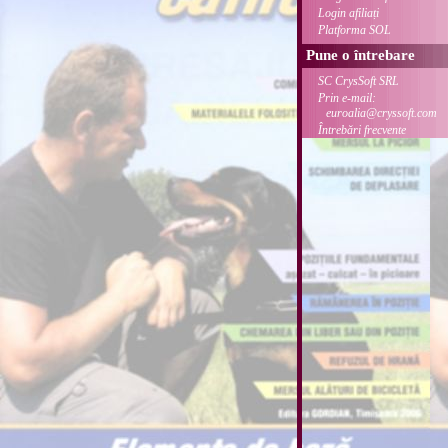
Login afiliați
Platforma SOL
Pune o întrebare
SC CrysSoft SRL
Prin e-mail:
euroalia@cryssoft.com
Întrebări frecvente