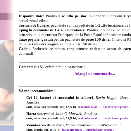
Disponibilitate
: Produsul
se află pe stoc
în depozitul propriu Crys
actualizează zilnic.
Termen de livrare
: pachetele sunt expediate în 1-2 zile lucrătoare de 
ajung la destinație în 1-4 zile lucrătoare
. Produsele sunt expediate di
prin serviciul de curierat Prioripost, de la Poșta Română în sistem ramb
Taxe poștale
:
gratuit
pentru pachetele de
peste 150 de lei
, între 6 și 
de lei și
reduceri
progresive între 75 și 150 de lei.
Cadou
: Pachetele ce conțin cărți primesc
cadou
un
semn de cart
comenzii!
Comentarii:
Nu există nici un comentariu...
Adaugă un comentariu...
Vă mai recomandăm:
Cei 12 factori ai succesului în afaceri
,
Kevin Hogan, Dave L
Amaltea
carte, dezvoltare personală, util, 62,74 lei,
mai multe detalii ...
cumpără acest produs ...
Harta succesului
,
John C. Maxwell
, Amaltea
carte, dezvoltare personală, util, 53,76 lei,
mai multe detalii ...
cumpără acest produs ...
Vânătoarea de bărbați
,
Maria Ripinskaia
, EuroPress Group
carte, practic, util, 46,40 lei,
mai multe detalii ...
cumpără acest produs ...