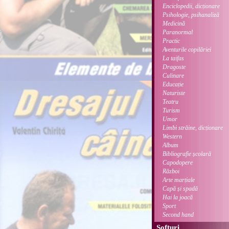
Enciclopedii, dicționare
Psihologie, psihanaliză
Medicină
Paranormal
Practic
Aventurile copilăriei
La taifas
Dragoste
Culinare
Educație
Naturiste
Teatru
Turism
Umor
Limbi străine, dicționare
Western
Album
Bibliografie școlară
Capodopere
Război
Arte marțiale
Capă și spadă
Hai la joacă
Sport
Second hand
Softuri