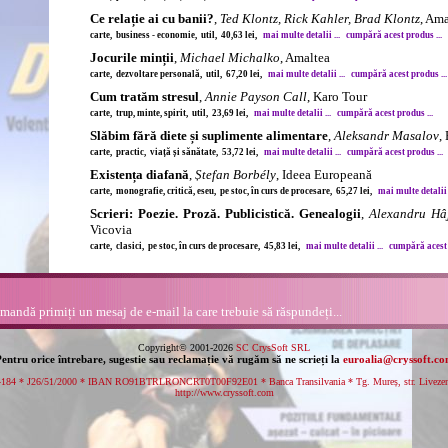
Ce relație ai cu banii?
,
Ted Klontz, Rick Kahler, Brad Klontz
, Ama
carte, business - economie, util, 40,63 lei,
mai multe detalii ...
cumpără acest produs ...
Jocurile minții
,
Michael Michalko
, Amaltea
carte, dezvoltare personală, util, 67,20 lei,
mai multe detalii ...
cumpără acest produs ...
Cum tratăm stresul
,
Annie Payson Call
, Karo Tour
carte, trup, minte, spirit, util, 23,69 lei,
mai multe detalii ...
cumpără acest produs ...
Slăbim fără diete și suplimente alimentare
,
Aleksandr Masalov
,
carte, practic, viață și sănătate, 53,72 lei,
mai multe detalii ...
cumpără acest produs ...
Existența diafană
,
Ștefan Borbély
, Ideea Europeană
carte, monografie, critică, eseu, pe stoc, în curs de procesare, 65,27 lei,
mai multe detalii .
Scrieri: Poezie. Proză. Publicistică. Genealogii
,
Alexandru Hâ
Vicovia
carte, clasici, pe stoc, în curs de procesare, 45,83 lei,
mai multe detalii ...
cumpără acest 
andă primiți un mesaj de e-mail la care trebuie să răspundeți...
Copyright© 2001-2026
SC CrysSoft SRL
entru orice întrebare, sugestie sau reclamație vă rugăm să ne scrieți la
euroalia@cryssoft.c
84 * J26/51/2000 * IBAN RO91BTRLRONCRT0T00F92E01 * Banca Transilvania * Tg. Mureș, str. Livezeni n
http://www.cryssoft.com