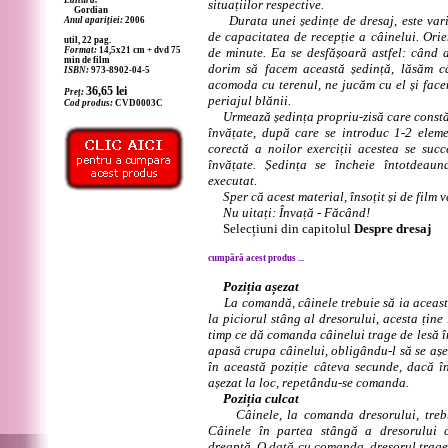
Editura:
situațiilor respective.
Gordian
Durata unei ședințe de dresaj, este varia
Anul apariției:
2006
de capacitatea de recepție a câinelui. Ori
util, 22 pag.
Format:
14,5x21 cm + dvd 75
de minute. Ea se desfășoară astfel: când
min de film
dorim să facem această ședință, lăsăm câ
ISBN:
973-8902-04-5
acomoda cu terenul, ne jucăm cu el și face
36,65
lei
Preț:
periajul blănii.
Cod produs:
CVD0003C
Urmează ședința propriu-zisă care constă î
învățate, după care se introduc 1-2 elem
corectă a noilor exerciții acestea se succ
învățate. Ședința se încheie întotdeau
executat.
Sper că acest material, însoțit și de film vă
Nu uitați: Învață - Făcând!
Selecțiuni din capitolul
Despre dresaj
cumpără acest produs ...
Poziția așezat
La comandă, câinele trebuie să ia această 
la piciorul stâng al dresorului, acesta ține
timp ce dă comanda câinelui trage de lesă î
apasă crupa câinelui, obligându-l să se așe
în această poziție câteva secunde, dacă în
așezat la loc, repetându-se comanda.
Poziția culcat
Câinele, la comanda dresorului, trebui
Câinele în partea stângă a dresorului 
dreaptă. O dată cu comanda, dresorul trage d