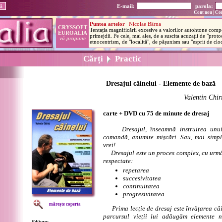
E-mail:
parola:
Cont nou
|
Con
Cărți
Practic
Dresajul câinelui - Elemente de bază
Valentin Chir
carte + DVD cu 75 de minute de dresaj
Dresajul, înseamnă instruirea unu
comandă, anumite mișcări. Sau, mai simpl
vrei!
Dresajul este un proces complex, cu următ
respectate:
repetarea
succesivitatea
continuitatea
progresivitatea
mărește coperta
Prima lecție de dresaj este învățarea câin
parcursul vieții lui adăugăm elemente 