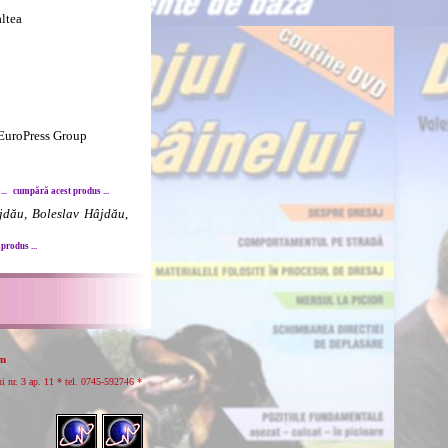
ltea
 EuroPress Group
..
cumpără acest produs ...
jdău, Boleslav Hâjdău
,
produs ...
om
r. 3 ap. 11 * tel.
0745-592746 *