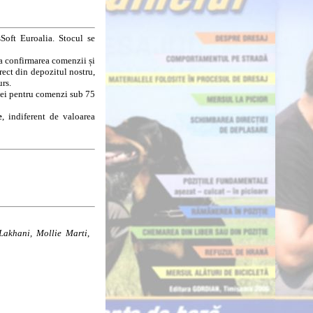
Soft Euroalia. Stocul se
la confirmarea comenzii și
rect din depozitul nostru,
urs.
8 lei pentru comenzi sub 75
e
, indiferent de valoarea
akhani, Mollie Marti
,