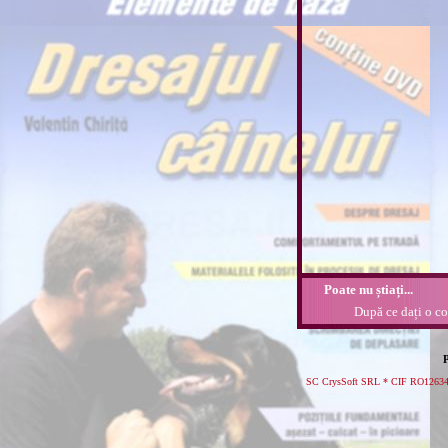
Poate nu știați...
După ce dați o com
P
SC CrysSoft SRL * CIF RO126341