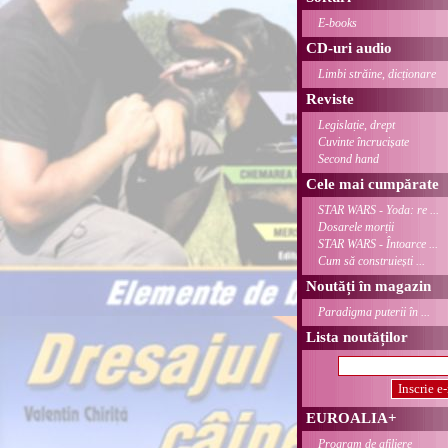
E-books
CD-uri audio
Limbi străine, dicționare
Reviste
Legislație, drept
Cuvinte încrucișate
Second hand
Cele mai cumpărate
STAR WARS - Yoda: re ...
Dosarele morții
STAR WARS - Întoarce ...
Cum să construiești ...
Noutăți în magazin
Paradigma puterii în ...
Lista noutăților
EUROALIA+
Program de afiliere