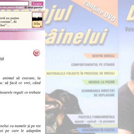
t nou pentru firme
|
Ai uitat parola?
iță
i animal să execute, la
u: să facă ce vrei, când
oarele reguli ce trebuie
elui cu numele și pe tot
noi pe care le adaptăm