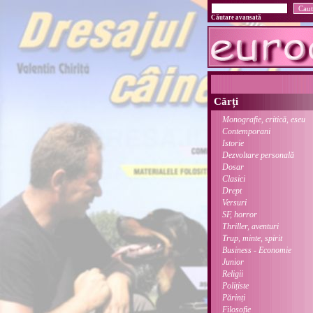
Căutare avansată
Cărți
Monografie, critică, eseu
Contemporani
Istorie
Dezvoltare personală
Dosar
Clasici
Drept
Versuri
SF, horror
Thriller, aventuri
Trup, minte, spirit
Business - Economie
Junior
Religii
Polițiste
Părinți
Filosofie