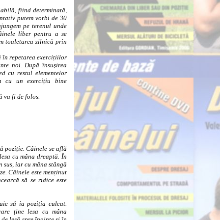
bilă, fiind determinată,
entativ putem vorbi de 30
 ajungem pe terenul unde
inele liber pentru a se
m toaletarea zilnică prin
n repetarea exercițiilor
ente noi. După însușirea
ed cu restul elementelor
na cu un exercițiu bine
 va fi de folos.
poziție. Câinele se află
 lesa cu mâna dreaptă. În
n sus, iar cu mâna stângă
ze. Câinele este menținut
cearcă să se ridice este
e să ia poziția culcat.
care ține lesa cu mâna
e lesă spre înainte și în